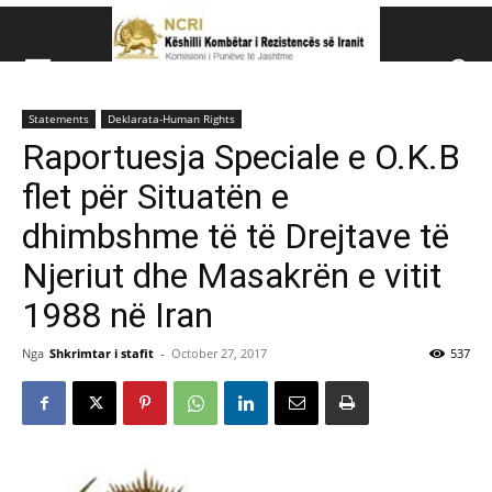
Këshillit Kombëtar të R
Statements
Deklarata-Human Rights
Këshillit Kombëtar të Rezistencës së Iranit (NCRI)
Raportuesja Speciale e O.K.B
flet për Situatën e
dhimbshme të të Drejtave të
Njeriut dhe Masakrën e vitit
1988 në Iran
Nga
Shkrimtar i stafit
-
October 27, 2017
537