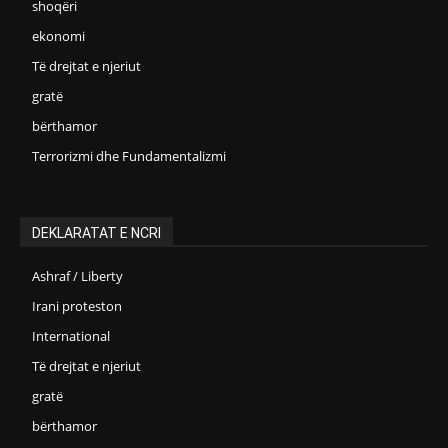
shoqëri
ekonomi
Të drejtat e njeriut
gratë
bërthamor
Terrorizmi dhe Fundamentalizmi
DEKLARATAT E NCRI
Ashraf / Liberty
Irani proteston
International
Të drejtat e njeriut
gratë
bërthamor