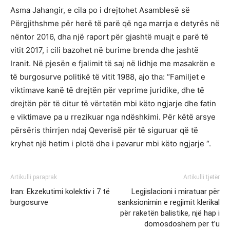
Asma Jahangir, e cila po i drejtohet Asamblesë së
Përgjithshme për herë të parë që nga marrja e detyrës në
nëntor 2016, dha një raport për gjashtë muajt e parë të
vitit 2017, i cili bazohet në burime brenda dhe jashtë
Iranit. Në pjesën e fjalimit të saj në lidhje me masakrën e
të burgosurve politikë të vitit 1988, ajo tha: “Familjet e
viktimave kanë të drejtën për veprime juridike, dhe të
drejtën për të ditur të vërtetën mbi këto ngjarje dhe fatin
e viktimave pa u rrezikuar nga ndëshkimi. Për këtë arsye
përsëris thirrjen ndaj Qeverisë për të siguruar që të
kryhet një hetim i plotë dhe i pavarur mbi këto ngjarje “.
Artikulli paraprak
Artikulli tjetër
Iran: Ekzekutimi kolektiv i 7 të
Legjislacioni i miratuar për
burgosurve
sanksionimin e regjimit klerikal
për raketën balistike, një hap i
domosdoshëm për t’u