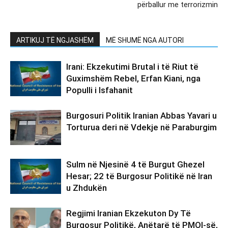
përballur me terrorizmin
ARTIKUJ TË NGJASHËM
MË SHUMË NGA AUTORI
Irani: Ekzekutimi Brutal i të Riut të
Guximshëm Rebel, Erfan Kiani, nga
Populli i Isfahanit
Burgosuri Politik Iranian Abbas Yavari u
Torturua deri në Vdekje në Paraburgim
Sulm në Njesinë 4 të Burgut Ghezel
Hesar; 22 të Burgosur Politikë në Iran
u Zhdukën
Regjimi Iranian Ekzekuton Dy Të
Burgosur Politikë, Anëtarë të PMOI-së,