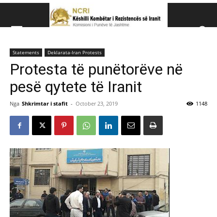
Këshillit Kombëtar të R
Statements
Deklarata-Iran Protests
Këshillit Kombëtar të Rezistencës së Iranit (NCRI)
Protesta të punëtorëve në
pesë qytete të Iranit
Nga
Shkrimtar i stafit
-
October 23, 2019
1148