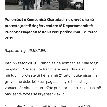
Punonjësit e Kompanisë Kharadash në grevë dhe në
protestë jashtë degës vendore të Departamentit të
Punës në Naqadeh të Iranit veri-perëndimor – 21 tetor
2019
Raportim nga PMOI/MEK
Iran, 22 tetor 2019
—Punonjësit e Kompanisë Kharadajh
në qytetin Naqadeh të Iranit veri-perëndimor zhvilluan
një tubim proteste të hënën më 21 tetor, duke nisur një
grevë dhe duke kërkuar pagesat e tyre të cilat u janë
vonuar për shtatë muaj. Këta punëtorë u grumbulluan më
pas jashtë zyrës së kryebashkiakut.
Në qytetin Ahvaz të Iranit jug-perëndimor, mbi 100