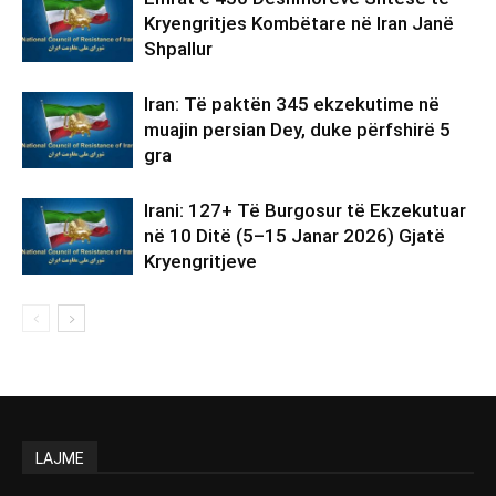
Kryengritjes Kombëtare në Iran Janë
Shpallur
Iran: Të paktën 345 ekzekutime në
muajin persian Dey, duke përfshirë 5
gra
Irani: 127+ Të Burgosur të Ekzekutuar
në 10 Ditë (5–15 Janar 2026) Gjatë
Kryengritjeve
LAJME