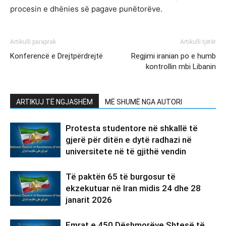
procesin e dhënies së pagave punëtorëve.
Artikulli paraprak
Artikulli tjetër
Konferencë e Drejtpërdrejtë
Regjimi iranian po e humb
kontrollin mbi Libanin
ARTIKUJ TË NGJASHËM
MË SHUMË NGA AUTORI
Protesta studentore në shkallë të
gjerë për ditën e dytë radhazi në
universitete në të gjithë vendin
Të paktën 65 të burgosur të
ekzekutuar në Iran midis 24 dhe 28
janarit 2026
Emrat e 450 Dëshmorëve Shtesë të