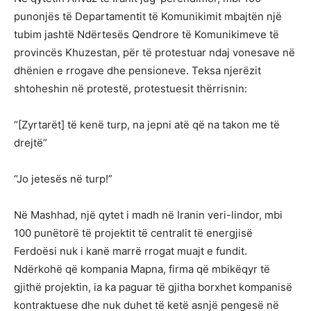
punonjës të Departamentit të Komunikimit mbajtën një
tubim jashtë Ndërtesës Qendrore të Komunikimeve të
provincës Khuzestan, për të protestuar ndaj vonesave në
dhënien e rrogave dhe pensioneve. Teksa njerëzit
shtoheshin në protestë, protestuesit thërrisnin:
“[Zyrtarët] të kenë turp, na jepni atë që na takon me të
drejtë”
“Jo jetesës në turp!”
Në Mashhad, një qytet i madh në Iranin veri-lindor, mbi
100 punëtorë të projektit të centralit të energjisë
Ferdoësi nuk i kanë marrë rrogat muajt e fundit.
Ndërkohë që kompania Mapna, firma që mbikëqyr të
gjithë projektin, ia ka paguar të gjitha borxhet kompanisë
kontraktuese dhe nuk duhet të ketë asnjë pengesë në