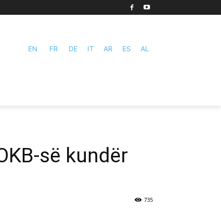
EN
FR
DE
IT
AR
ES
AL
 OKB-së kundër
735