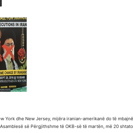
w York dhe New Jersey, mijëra iranian-amerikanë do të mbajnë
ë Asamblesë së Përgjithshme të OKB-së të martën, më 20 shtato