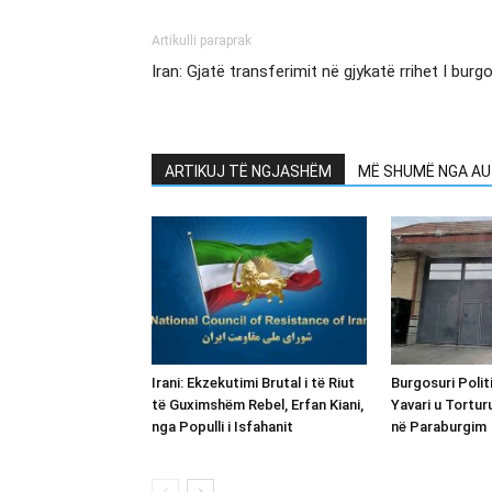
Artikulli paraprak
Iran: Gjatë transferimit në gjykatë rrihet I burgo
ARTIKUJ TË NGJASHËM
MË SHUMË NGA AU
Irani: Ekzekutimi Brutal i të Riut
Burgosuri Polit
të Guximshëm Rebel, Erfan Kiani,
Yavari u Tortur
nga Populli i Isfahanit
në Paraburgim