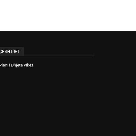
ÇËSHTJET
Plani i Dhjetë Pikës