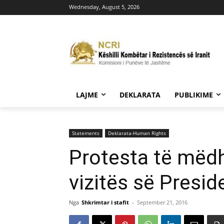
Wednesday, August 5, 2026
LAJME
DEKLARATA
PUBLIKIME
Statements
Deklarata-Human Rights
Protesta të mëdh
vizitës së Preside
Nga
Shkrimtar i stafit
-
September 21, 2016