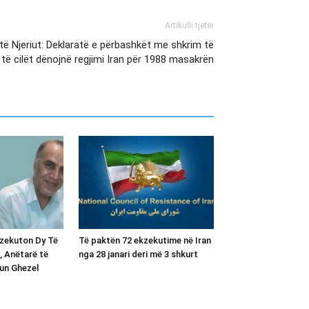
Artikulli tjetër
e të Njeriut: Deklaratë e përbashkët me shkrim të
të cilët dënojnë regjimi Iran për 1988 masakrën
kzekuton Dy Të
Të paktën 72 ekzekutime në Iran
, Anëtarë të
nga 28 janari deri më 3 shkurt
un Ghezel