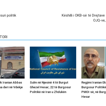
suri politik
Këshilli i OKB-së të Drejtav
OJQ-ve, 
TORI
ik Iranian Abbas
Sulm në Njesinë 4 të Burgut
Regjimi Iranian E
ua deri në Vdekje
Ghezel Hesar; 22 të Burgosur
Burgosur Politikë
Politikë në Iran u Zhdukën
PMOI-së, në Burg
Hesar