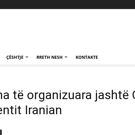
ÇËSHTJE
RRETH NESH
KONTAKTE
a të organizuara jashtë
ntit Iranian