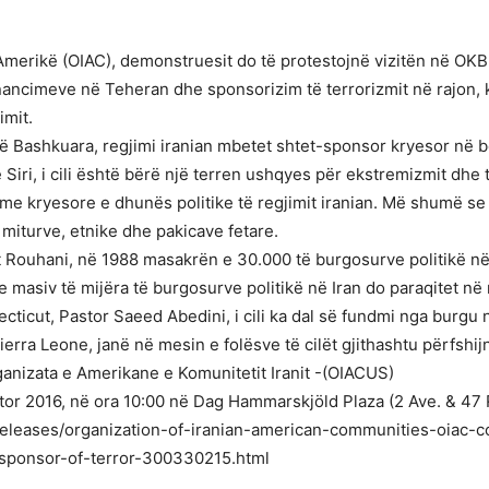
Amerikë (OIAC), demonstruesit do të protestojnë vizitën në OKB t
financimeve në Teheran dhe sponsorizim të terrorizmit në rajon
imit.
të Bashkuara, regjimi iranian mbetet shtet-sponsor kryesor në bo
iri, i cili është bërë një terren ushqyes për ekstremizmit dhe t
me kryesore e dhunës politike të regjimit iranian. Më shumë se 
 miturve, etnike dhe pakicave fetare.
it Rouhani, në 1988 masakrën e 30.000 të burgosurve politikë në
 masiv të mijëra të burgosurve politikë në Iran do paraqitet në
ticut, Pastor Saeed Abedini, i cili ka dal së fundmi nga burgu 
erra Leone, janë në mesin e folësve të cilët gjithashtu përfshijn
anizata e Amerikane e Komunitetit Iranit -(OIACUS)
tor 2016, në ora 10:00 në Dag Hammarskjöld Plaza (2 Ave. & 47
eleases/organization-of-iranian-american-communities-oiac-co
e-sponsor-of-terror-300330215.html