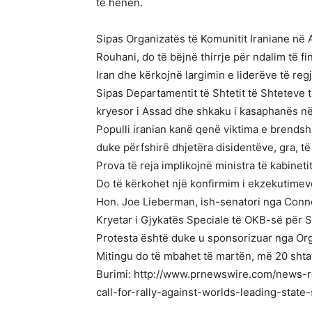
të hënën.
Sipas Organizatës të Komunitit Iraniane në 
Rouhani, do të bëjnë thirrje për ndalim të 
Iran dhe kërkojnë largimin e liderëve të regj
Sipas Departamentit të Shtetit të Shteteve 
kryesor i Assad dhe shkaku i kasaphanës në S
Populli iranian kanë qenë viktima e brendsh
duke përfshirë dhjetëra disidentëve, gra, të
Prova të reja implikojnë ministra të kabinet
Do të kërkohet një konfirmim i ekzekutimeve
Hon. Joe Lieberman, ish-senatori nga Connec
Kryetar i Gjykatës Speciale të OKB-së për Si
Protesta është duke u sponsorizuar nga Org
Mitingu do të mbahet të martën, më 20 shta
Burimi: http://www.prnewswire.com/news-r
call-for-rally-against-worlds-leading-stat