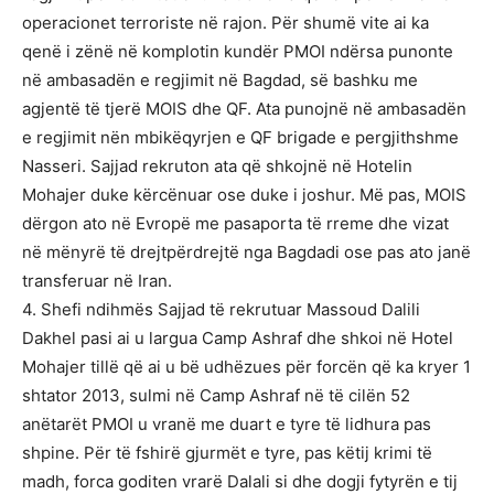
operacionet terroriste në rajon. Për shumë vite ai ka
qenë i zënë në komplotin kundër PMOI ndërsa punonte
në ambasadën e regjimit në Bagdad, së bashku me
agjentë të tjerë MOIS dhe QF. Ata punojnë në ambasadën
e regjimit nën mbikëqyrjen e QF brigade e pergjithshme
Nasseri. Sajjad rekruton ata që shkojnë në Hotelin
Mohajer duke kërcënuar ose duke i joshur. Më pas, MOIS
dërgon ato në Evropë me pasaporta të rreme dhe vizat
në mënyrë të drejtpërdrejtë nga Bagdadi ose pas ato janë
transferuar në Iran.
4. Shefi ndihmës Sajjad të rekrutuar Massoud Dalili
Dakhel pasi ai u largua Camp Ashraf dhe shkoi në Hotel
Mohajer tillë që ai u bë udhëzues për forcën që ka kryer 1
shtator 2013, sulmi në Camp Ashraf në të cilën 52
anëtarët PMOI u vranë me duart e tyre të lidhura pas
shpine. Për të fshirë gjurmët e tyre, pas këtij krimi të
madh, forca goditen vrarë Dalali si dhe dogji fytyrën e tij