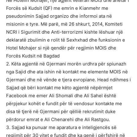
Në Hotelin Mohajer, një agjent veteran MOIS dhe anëtar i
Forcës së Kudsit (QF) me emrin e Kianmehr me
pseudonimin Sajjad organizo dhe informoi ata në
misionin e tyre. Më parë, më 26 shkurt, 2014, Komiteti
NCRI i Sigurimit dhe Anti-terrorizmi kishte lëshuar një
deklaratë zbulimin e rolit të Sexhxhad dhe funksionin e
Hotel Mohajer si një qendër për regjimin MOIS dhe
Forcës Kudsit në Bagdad
2. Këta agjentë në Gjermani morën urdhra për spiunazh
nga Sajid dhe ata ishin në kontakt me elemente MOIS në
Gjermani dhe në vënde e tjera evropiane. Head ndihmes i
Sajjad që bëri kontakt me këto agjentë nëpërmjet
Facebook me emer Ali Shomali dhe Ali Sahel është
përpjekur kohët e fundit për të vendosur kontakte me
disa të tjerë në Gjermani për qëllië rekrutimit duke
përdorur emrat e Ali Chenarehi dhe Ali Rastgou.
3. Sajjad ka punuar me aparatura e inteligjencës së
regjimit për 30 vitet e fundit dhe ka qenë i përfshirë në