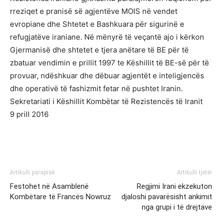
rreziqet e pranisë së agjentëve MOIS në vendet
evropiane dhe Shtetet e Bashkuara për sigurinë e
refugjatëve iraniane. Në mënyrë të veçantë ajo i kërkon
Gjermanisë dhe shtetet e tjera anëtare të BE për të
zbatuar vendimin e prillit 1997 te Këshillit të BE-së për të
provuar, ndëshkuar dhe dëbuar agjentët e inteligjencës
dhe operativë të fashizmit fetar në pushtet Iranin.
Sekretariati i Këshillit Kombëtar të Rezistencës të Iranit
9 prill 2016
Artikulli paraprak
Artikulli tjetër
Festohet në Asamblenë
Regjimi Irani ekzekuton
Kombëtare të Francës Nowruz
djaloshi pavarësisht ankimit
nga grupi i të drejtave