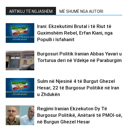
ARTIKUJ TË NGJASHËM
MË SHUMË NGA AUTORI
Irani: Ekzekutimi Brutal i të Riut të
Guximshëm Rebel, Erfan Kiani, nga
Populli i Isfahanit
Burgosuri Politik Iranian Abbas Yavari u
Torturua deri në Vdekje në Paraburgim
Sulm në Njesinë 4 të Burgut Ghezel
Hesar; 22 të Burgosur Politikë në Iran
u Zhdukën
Regjimi Iranian Ekzekuton Dy Të
Burgosur Politikë, Anëtarë të PMOI-së,
në Burgun Ghezel Hesar