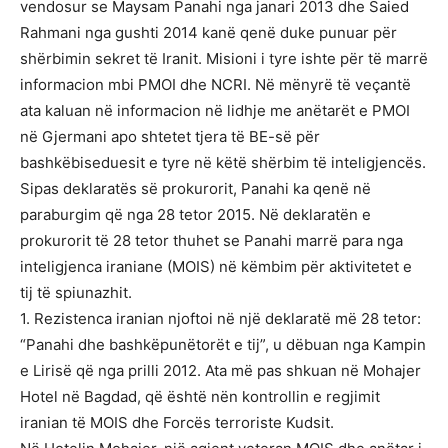
vendosur se Maysam Panahi nga janari 2013 dhe Saied
Rahmani nga gushti 2014 kanë qenë duke punuar për
shërbimin sekret të Iranit. Misioni i tyre ishte për të marrë
informacion mbi PMOI dhe NCRI. Në mënyrë të veçantë
ata kaluan në informacion në lidhje me anëtarët e PMOI
në Gjermani apo shtetet tjera të BE-së për
bashkëbiseduesit e tyre në këtë shërbim të inteligjencës.
Sipas deklaratës së prokurorit, Panahi ka qenë në
paraburgim që nga 28 tetor 2015. Në deklaratën e
prokurorit të 28 tetor thuhet se Panahi marrë para nga
inteligjenca iraniane (MOIS) në këmbim për aktivitetet e
tij të spiunazhit.
1. Rezistenca iranian njoftoi në një deklaratë më 28 tetor:
“Panahi dhe bashkëpunëtorët e tij”, u dëbuan nga Kampin
e Lirisë që nga prilli 2012. Ata më pas shkuan në Mohajer
Hotel në Bagdad, që është nën kontrollin e regjimit
iranian të MOIS dhe Forcës terroriste Kudsit.