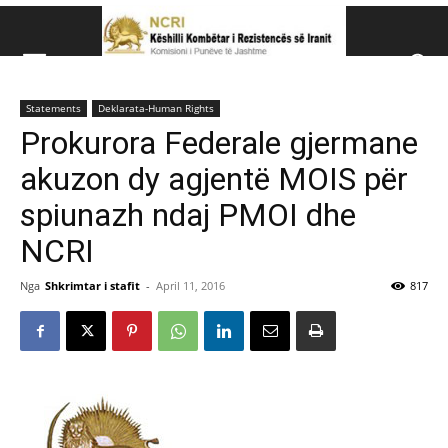
Këshillit Kombëtar të R
Statements
Deklarata-Human Rights
Këshillit Kombëtar të Rezistencës së Iranit (NCRI)
Prokurora Federale gjermane
akuzon dy agjentë MOIS për
spiunazh ndaj PMOI dhe
NCRI
Nga
Shkrimtar i stafit
-
April 11, 2016
817