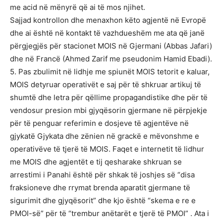
me acid në mënyrë që ai të mos njihet.
Sajjad kontrollon dhe menaxhon këto agjentë në Evropë
dhe ai është në kontakt të vazhdueshëm me ata që janë
përgjegjës për stacionet MOIS në Gjermani (Abbas Jafari)
dhe në Francë (Ahmed Zarif me pseudonim Hamid Ebadi).
5. Pas zbulimit në lidhje me spiunët MOIS tetorit e kaluar,
MOIS detyruar operativët e saj për të shkruar artikuj të
shumtë dhe letra për qëllime propagandistike dhe për të
vendosur presion mbi gjyqësorin gjermane në përpjekje
për të penguar referimin e dosjeve të agjentëve në
gjykatë Gjykata dhe zënien në grackë e mëvonshme e
operativëve të tjerë të MOIS. Faqet e internetit të lidhur
me MOIS dhe agjentët e tij qesharake shkruan se
arrestimi i Panahi është për shkak të joshjes së “disa
fraksioneve dhe rrymat brenda aparatit gjermane të
sigurimit dhe gjyqësorit” dhe kjo është “skema e re e
PMOI-së” për të “trembur anëtarët e tjerë të PMOI” . Ata i