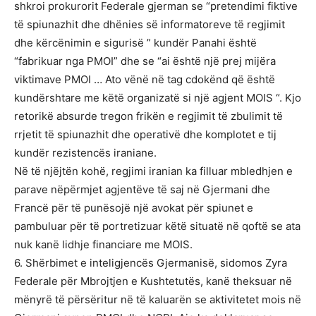
shkroi prokurorit Federale gjerman se “pretendimi fiktive
të spiunazhit dhe dhënies së informatoreve të regjimit
dhe kërcënimin e sigurisë ” kundër Panahi është
“fabrikuar nga PMOI” dhe se “ai është një prej mijëra
viktimave PMOI … Ato vënë në tag cdokënd që është
kundërshtare me këtë organizatë si një agjent MOIS “. Kjo
retorikë absurde tregon frikën e regjimit të zbulimit të
rrjetit të spiunazhit dhe operativë dhe komplotet e tij
kundër rezistencës iraniane.
Në të njëjtën kohë, regjimi iranian ka filluar mbledhjen e
parave nëpërmjet agjentëve të saj në Gjermani dhe
Francë për të punësojë një avokat për spiunet e
pambuluar për të portretizuar këtë situatë në qoftë se ata
nuk kanë lidhje financiare me MOIS.
6. Shërbimet e inteligjencës Gjermanisë, sidomos Zyra
Federale për Mbrojtjen e Kushtetutës, kanë theksuar në
mënyrë të përsëritur në të kaluarën se aktivitetet mois në