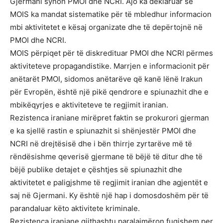
Gjermani synon PMOI dhe NCRI. Ajo ka deklaruar se
MOIS ka mandat sistematike për të mbledhur informacion
mbi aktivitetet e kësaj organizate dhe të depërtojnë në
PMOI dhe NCRI.
MOIS përpiqet për të diskredituar PMOI dhe NCRI përmes
aktiviteteve propagandistike. Marrjen e informacionit për
anëtarët PMOI, sidomos anëtarëve që kanë lënë Irakun
për Evropën, është një pikë qendrore e spiunazhit dhe e
mbikëqyrjes e aktiviteteve te regjimit iranian.
Rezistenca iraniane mirëpret faktin se prokurori gjerman
e ka sjellë rastin e spiunazhit si shënjestër PMOI dhe
NCRI në drejtësisë dhe i bën thirrje zyrtarëve më të
rëndësishme qeverisë gjermane të bëjë të ditur dhe të
bëjë publike detajet e çështjes së spiunazhit dhe
aktivitetet e paligjshme të regjimit iranian dhe agjentët e
saj në Gjermani. Ky është një hap i domosdoshëm për të
parandaluar këto aktivitete kriminale.
Rezistenca iraniane gjithashtu paralajmëron fuqishem per