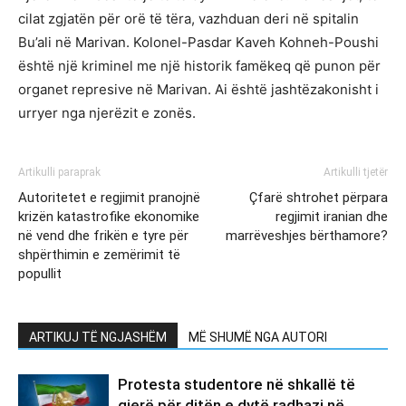
cilat zgjatën për orë të tëra, vazhduan deri në spitalin
Bu’ali në Marivan. Kolonel-Pasdar Kaveh Kohneh-Poushi
është një kriminel me një historik famëkeq që punon për
organet represive në Marivan. Ai është jashtëzakonisht i
urryer nga njerëzit e zonës.
Artikulli paraprak
Artikulli tjetër
Autoritetet e regjimit pranojnë
Çfarë shtrohet përpara
krizën katastrofike ekonomike
regjimit iranian dhe
në vend dhe frikën e tyre për
marrëveshjes bërthamore?
shpërthimin e zemërimit të
popullit
ARTIKUJ TË NGJASHËM
MË SHUMË NGA AUTORI
Protesta studentore në shkallë të
gjerë për ditën e dytë radhazi në