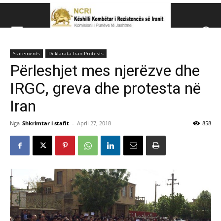
Këshillit Kombëtar të R
Statements
Deklarata-Iran Protests
Këshillit Kombëtar të Rezistencës së Iranit (NCRI)
Përleshjet mes njerëzve dhe
IRGC, greva dhe protesta në
Iran
Nga
Shkrimtar i stafit
-
April 27, 2018
858