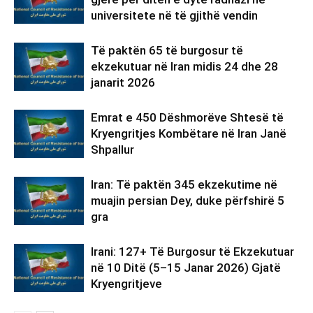
universitete në të gjithë vendin
Të paktën 65 të burgosur të
ekzekutuar në Iran midis 24 dhe 28
janarit 2026
Emrat e 450 Dëshmorëve Shtesë të
Kryengritjes Kombëtare në Iran Janë
Shpallur
Iran: Të paktën 345 ekzekutime në
muajin persian Dey, duke përfshirë 5
gra
Irani: 127+ Të Burgosur të Ekzekutuar
në 10 Ditë (5–15 Janar 2026) Gjatë
Kryengritjeve