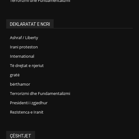
Terrorizmi dhe Fundamentalizmi
DEKLARATAT E NCRI
Ashraf / Liberty
Irani proteston
International
Të drejtat e njeriut
gratë
bërthamor
Terrorizmi dhe Fundamentalizmi
Presidenti i zgjedhur
Rezistenca e Iranit
ÇËSHTJET