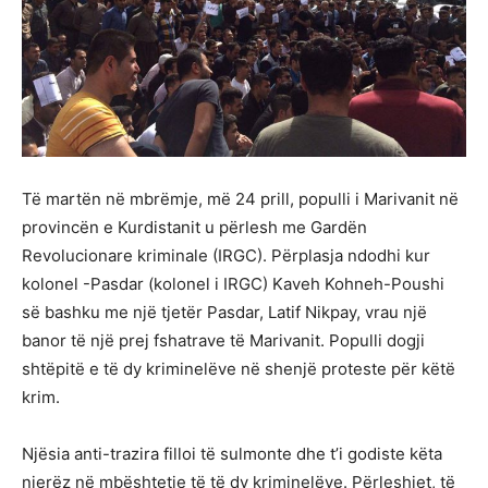
Të martën në mbrëmje, më 24 prill, populli i Marivanit në
provincën e Kurdistanit u përlesh me Gardën
Revolucionare kriminale (IRGC). Përplasja ndodhi kur
kolonel -Pasdar (kolonel i IRGC) Kaveh Kohneh-Poushi
së bashku me një tjetër Pasdar, Latif Nikpay, vrau një
banor të një prej fshatrave të Marivanit. Populli dogji
shtëpitë e të dy kriminelëve në shenjë proteste për këtë
krim.
Njësia anti-trazira filloi të sulmonte dhe t’i godiste këta
njerëz në mbështetje të të dy kriminelëve. Përleshjet, të