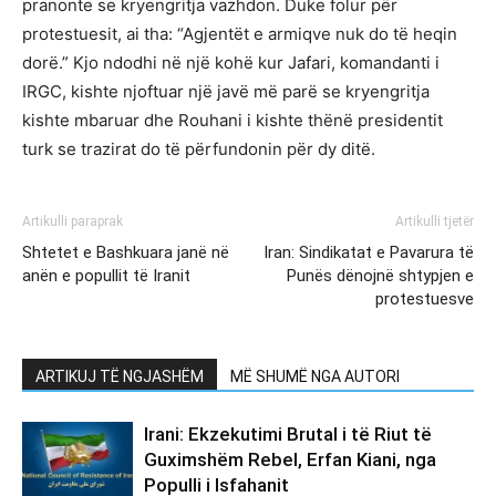
pranonte se kryengritja vazhdon. Duke folur për
protestuesit, ai tha: “Agjentët e armiqve nuk do të heqin
dorë.” Kjo ndodhi në një kohë kur Jafari, komandanti i
IRGC, kishte njoftuar një javë më parë se kryengritja
kishte mbaruar dhe Rouhani i kishte thënë presidentit
turk se trazirat do të përfundonin për dy ditë.
Artikulli paraprak
Artikulli tjetër
Shtetet e Bashkuara janë në
Iran: Sindikatat e Pavarura të
anën e popullit të Iranit
Punës dënojnë shtypjen e
protestuesve
ARTIKUJ TË NGJASHËM
MË SHUMË NGA AUTORI
Irani: Ekzekutimi Brutal i të Riut të
Guximshëm Rebel, Erfan Kiani, nga
Populli i Isfahanit