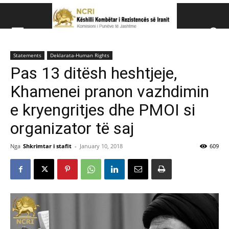
Këshillit Kombëtar të R
Statements
Deklarata-Human Rights
Këshillit Kombëtar të Rezistencës së Iranit (NCRI)
Pas 13 ditësh heshtjeje,
Khamenei pranon vazhdimin
e kryengritjes dhe PMOI si
organizator të saj
Nga
Shkrimtar i stafit
-
January 10, 2018
609