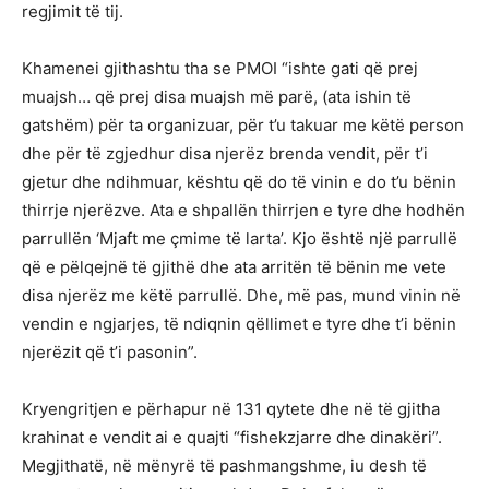
regjimit të tij.
Khamenei gjithashtu tha se PMOI “ishte gati që prej
muajsh… që prej disa muajsh më parë, (ata ishin të
gatshëm) për ta organizuar, për t’u takuar me këtë person
dhe për të zgjedhur disa njerëz brenda vendit, për t’i
gjetur dhe ndihmuar, kështu që do të vinin e do t’u bënin
thirrje njerëzve. Ata e shpallën thirrjen e tyre dhe hodhën
parrullën ‘Mjaft me çmime të larta’. Kjo është një parrullë
që e pëlqejnë të gjithë dhe ata arritën të bënin me vete
disa njerëz me këtë parrullë. Dhe, më pas, mund vinin në
vendin e ngjarjes, të ndiqnin qëllimet e tyre dhe t’i bënin
njerëzit që t’i pasonin”.
Kryengritjen e përhapur në 131 qytete dhe në të gjitha
krahinat e vendit ai e quajti “fishekzjarre dhe dinakëri”.
Megjithatë, në mënyrë të pashmangshme, iu desh të