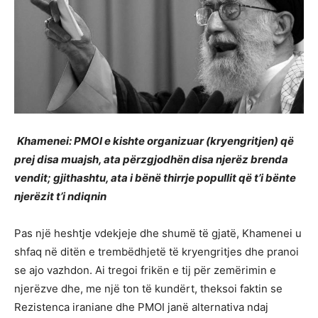
Khamenei: PMOI e kishte organizuar (kryengritjen) që
prej disa muajsh, ata përzgjodhën disa njerëz brenda
vendit; gjithashtu, ata i bënë thirrje popullit që t’i bënte
njerëzit t’i ndiqnin
Pas një heshtje vdekjeje dhe shumë të gjatë, Khamenei u
shfaq në ditën e trembëdhjetë të kryengritjes dhe pranoi
se ajo vazhdon. Ai tregoi frikën e tij për zemërimin e
njerëzve dhe, me një ton të kundërt, theksoi faktin se
Rezistenca iraniane dhe PMOI janë alternativa ndaj