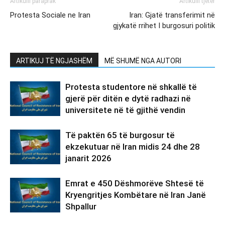
Artikulli paraprak
Artikulli tjetër
Protesta Sociale ne Iran
Iran: Gjatë transferimit në
gjykatë rrihet I burgosuri politik
ARTIKUJ TË NGJASHËM
MË SHUMË NGA AUTORI
Protesta studentore në shkallë të
gjerë për ditën e dytë radhazi në
universitete në të gjithë vendin
Të paktën 65 të burgosur të
ekzekutuar në Iran midis 24 dhe 28
janarit 2026
Emrat e 450 Dëshmorëve Shtesë të
Kryengritjes Kombëtare në Iran Janë
Shpallur