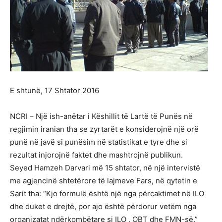
E shtunë, 17 Shtator 2016
NCRI – Një ish-anëtar i Këshillit të Lartë të Punës në
regjimin iranian tha se zyrtarët e konsiderojnë një orë
punë në javë si punësim në statistikat e tyre dhe si
rezultat injorojnë faktet dhe mashtrojnë publikun.
Seyed Hamzeh Darvari më 15 shtator, në një intervistë
me agjencinë shtetërore të lajmeve Fars, në qytetin e
Sarit tha: “Kjo formulë është një nga përcaktimet në ILO
dhe duket e drejtë, por ajo është përdorur vetëm nga
organizatat ndërkombëtare si ILO , OBT dhe FMN-së.”