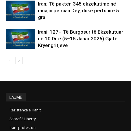
Iran: Të paktën 345 ekzekutime në
muajin persian Dey, duke përfshirë 5
gra
Irani: 127+ Të Burgosur të Ekzekutuar
në 10 Ditë (5–15 Janar 2026) Gjatë
Kryengritjeve
LAJME
Rezistenca e Iranit
Ashraf / Liberty
Irani proteston