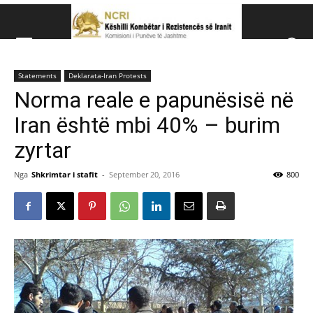
Këshillit Kombëtar të R
Statements
Deklarata-Iran Protests
Këshillit Kombëtar të Rezistencës së Iranit (NCRI)
Norma reale e papunësisë në
Iran është mbi 40% – burim
zyrtar
Nga
Shkrimtar i stafit
-
September 20, 2016
800