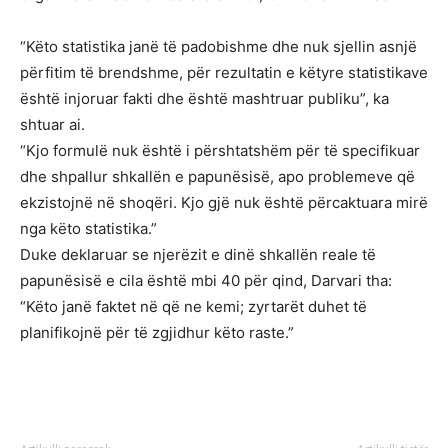
“Këto statistika janë të padobishme dhe nuk sjellin asnjë
përfitim të brendshme, për rezultatin e këtyre statistikave
është injoruar fakti dhe është mashtruar publiku”, ka
shtuar ai.
“Kjo formulë nuk është i përshtatshëm për të specifikuar
dhe shpallur shkallën e papunësisë, apo problemeve që
ekzistojnë në shoqëri. Kjo gjë nuk është përcaktuara mirë
nga këto statistika.”
Duke deklaruar se njerëzit e dinë shkallën reale të
papunësisë e cila është mbi 40 për qind, Darvari tha:
“Këto janë faktet në që ne kemi; zyrtarët duhet të
planifikojnë për të zgjidhur këto raste.”