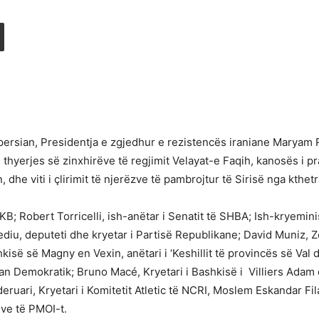
 persian, Presidentja e zgjedhur e rezistencës iraniane Maryam Ra
iti i thyerjes së zinxhirëve të regjimit Velayat-e Faqih, kanosës i 
 dhe viti i çlirimit të njerëzve të pambrojtur të Sirisë nga kthetra
; Robert Torricelli, ish-anëtar i Senatit të SHBA; Ish-kryemin
ediu, deputeti dhe kryetar i Partisë Republikane; David Muniz, 
kisë së Magny en Vexin, anëtari i ‘Keshillit të provincës së Val 
an Demokratik; Bruno Macé, Kryetari i Bashkisë i Villiers Adam d
deruari, Kryetari i Komitetit Atletic të NCRI, Moslem Eskandar F
ve të PMOI-t.