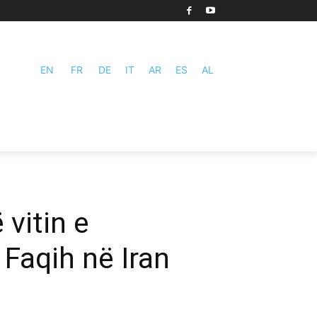
EN
FR
DE
IT
AR
ES
AL
 vitin e
 Faqih në Iran