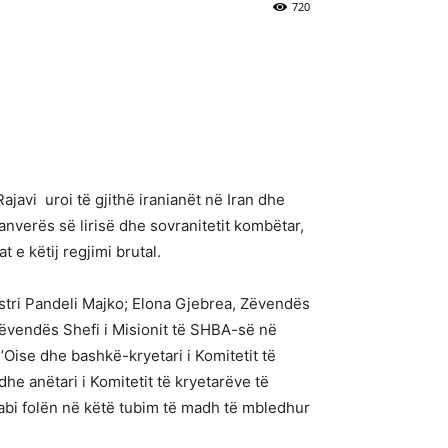
720
javi uroi të gjithë iranianët në Iran dhe
pranverës së lirisë dhe sovranitetit kombëtar,
t e këtij regjimi brutal.
istri Pandeli Majko; Elona Gjebrea, Zëvendës
Zëvendës Shefi i Misionit të SHBA-së në
d’Oise dhe bashkë-kryetari i Komitetit të
he anëtari i Komitetit të kryetarëve të
ilabi folën në këtë tubim të madh të mbledhur