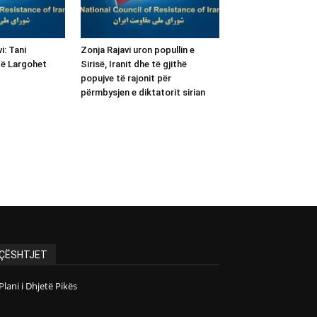
i: Tani
Zonja Rajavi uron popullin e
të Largohet
Sirisë, Iranit dhe të gjithë
popujve të rajonit për
përmbysjen e diktatorit sirian
ÇËSHTJET
Plani i Dhjetë Pikës