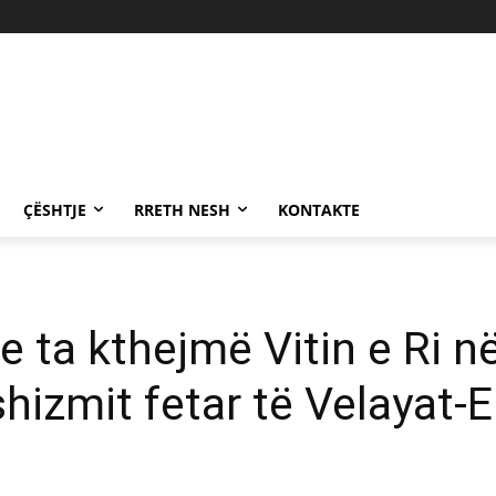
ÇËSHTJE
RRETH NESH
KONTAKTE
 ta kthejmë Vitin e Ri në
izmit fetar të Velayat-E