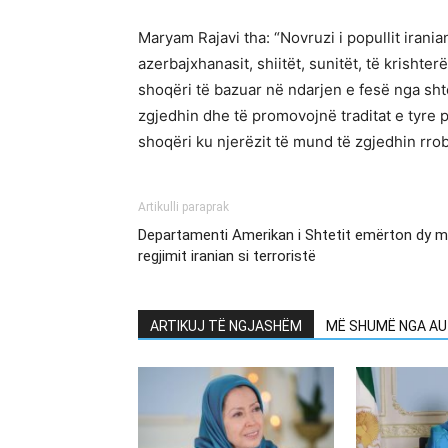
Maryam Rajavi tha: “Novruzi i popullit irania
azerbajxhanasit, shiitët, sunitët, të krisht
shoqëri të bazuar në ndarjen e fesë nga shte
zgjedhin dhe të promovojnë traditat e tyre p
shoqëri ku njerëzit të mund të zgjedhin rrob
Artikulli paraprak
Departamenti Amerikan i Shtetit emërton dy me
regjimit iranian si terroristë
ARTIKUJ TË NGJASHËM
MË SHUMË NGA AU