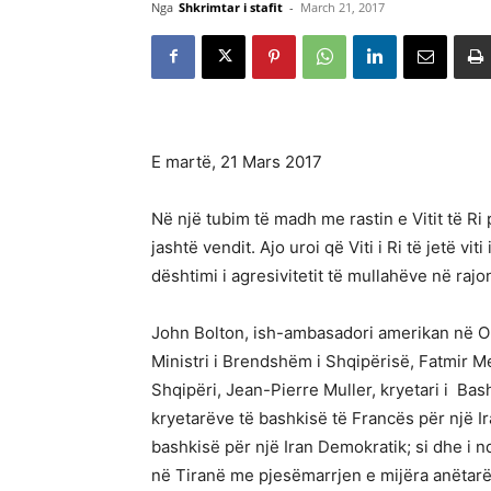
Nga
Shkrimtar i stafit
-
March 21, 2017
E martë, 21 Mars 2017
Në një tubim të madh me rastin e Vitit të Ri
jashtë vendit. Ajo uroi që Viti i Ri të jetë v
dështimi i agresivitetit të mullahëve në rajon,
John Bolton, ish-ambasadori amerikan në OKB
Ministri i Brendshëm i Shqipërisë, Fatmir M
Shqipëri, Jean-Pierre Muller, kryetari i Bash
kryetarëve të bashkisë të Francës për një Ir
bashkisë për një Iran Demokratik; si dhe i n
në Tiranë me pjesëmarrjen e mijëra anëtarë