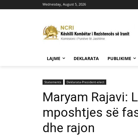
Wednesday, August 5, 2026
LAJME
DEKLARATA
PUBLIKIME
Statements
Deklarata-President-elect
Maryam Rajavi: Le
mposhtjes së fash
dhe rajon