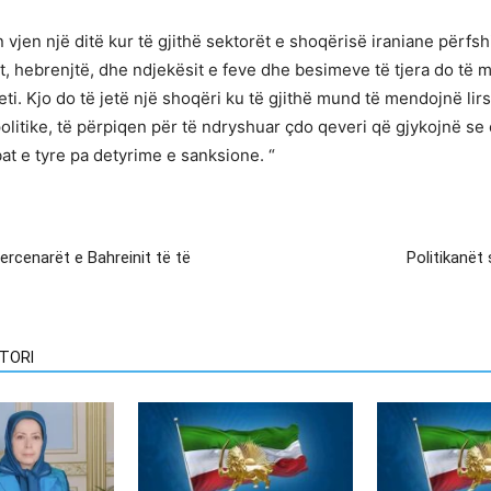
n vjen një ditë kur të gjithë sektorët e shoqërisë iraniane përfsh
erët, hebrenjtë, dhe ndjekësit e feve dhe besimeve të tjera do të
ti. Kjo do të jetë një shoqëri ku të gjithë mund të mendojnë lir
olitike, të përpiqen për të ndryshuar çdo qeveri që gjykojnë se 
at e tyre pa detyrime e sanksione. “
rcenarët e Bahreinit të të
Politikanët
TORI