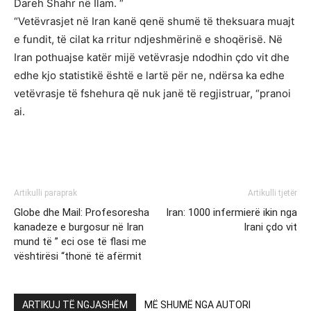
Dareh Shahr në Ilam. “
“Vetëvrasjet në Iran kanë qenë shumë të theksuara muajt
e fundit, të cilat ka rritur ndjeshmërinë e shoqërisë. Në
Iran pothuajse katër mijë vetëvrasje ndodhin çdo vit dhe
edhe kjo statistikë është e lartë për ne, ndërsa ka edhe
vetëvrasje të fshehura që nuk janë të regjistruar, “pranoi
ai.
Artikulli paraprak
Artikulli tjetër
Globe dhe Mail: Profesoresha
Iran: 1000 infermierë ikin nga
kanadeze e burgosur në Iran
Irani çdo vit
mund të ” eci ose të flasi me
vështirësi “thonë të afërmit
ARTIKUJ TË NGJASHËM
MË SHUMË NGA AUTORI