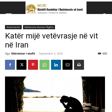
Këshillit Kombëtar të R
Statements
Deklarata-Human Rights
Këshillit Kombëtar të Rezistencës së Iranit (NCRI)
Katër mijë vetëvrasje në vit
në Iran
Nga
Shkrimtar i stafit
-
September 3, 2016
650