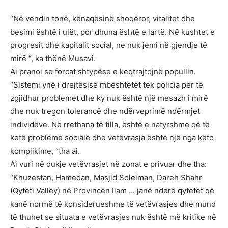
“Në vendin tonë, kënaqësinë shoqëror, vitalitet dhe
besimi është i ulët, por dhuna është e lartë. Në kushtet e
progresit dhe kapitalit social, ne nuk jemi në gjendje të
mirë “, ka thënë Musavi.
Ai pranoi se forcat shtypëse e keqtrajtojnë popullin.
“Sistemi ynë i drejtësisë mbështetet tek policia për të
zgjidhur problemet dhe ky nuk është një mesazh i mirë
dhe nuk tregon tolerancë dhe ndërveprimë ndërmjet
individëve. Në rrethana të tilla, është e natyrshme që të
ketë probleme sociale dhe vetëvrasja është një nga këto
komplikime, “tha ai.
Ai vuri në dukje vetëvrasjet në zonat e privuar dhe tha:
“Khuzestan, Hamedan, Masjid Soleiman, Dareh Shahr
(Qyteti Valley) në Provincën Ilam … janë nderë qytetet që
kanë normë të konsiderueshme të vetëvrasjes dhe mund
të thuhet se situata e vetëvrasjes nuk është më kritike në