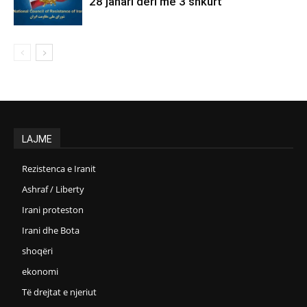
28 janari deri më 3 shkurt
LAJME
Rezistenca e Iranit
Ashraf / Liberty
Irani proteston
Irani dhe Bota
shoqëri
ekonomi
Të drejtat e njeriut