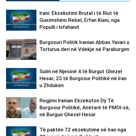
Irani: Ekzekutimi Brutal i të Riut të
Guximshëm Rebel, Erfan Kiani, nga
Populli i Isfahanit
Burgosuri Politik Iranian Abbas Yavari u
Torturua deri në Vdekje në Paraburgim
Sulm në Njesinë 4 të Burgut Ghezel
Hesar; 22 të Burgosur Politikë në Iran
u Zhdukën
Regjimi Iranian Ekzekuton Dy Të
Burgosur Politikë, Anëtarë të PMOI-së,
në Burgun Ghezel Hesar
Të paktën 72 ekzekutime në Iran nga