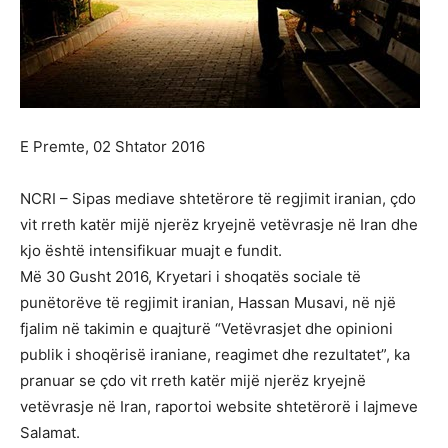
E Premte, 02 Shtator 2016
NCRI – Sipas mediave shtetërore të regjimit iranian, çdo
vit rreth katër mijë njerëz kryejnë vetëvrasje në Iran dhe
kjo është intensifikuar muajt e fundit.
Më 30 Gusht 2016, Kryetari i shoqatës sociale të
punëtorëve të regjimit iranian, Hassan Musavi, në një
fjalim në takimin e quajturë “Vetëvrasjet dhe opinioni
publik i shoqërisë iraniane, reagimet dhe rezultatet”, ka
pranuar se çdo vit rreth katër mijë njerëz kryejnë
vetëvrasje në Iran, raportoi website shtetërorë i lajmeve
Salamat.