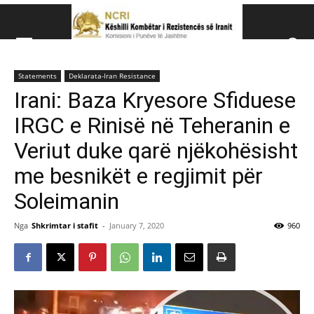
Këshillit Kombëtar të R
Statements
Deklarata-Iran Resistance
Këshillit Kombëtar të Rezistencës së Iranit (NCRI)
Irani: Baza Kryesore Sfiduese
IRGC e Rinisë në Teheranin e
Veriut duke qarë njëkohësisht
me besnikët e regjimit për
Soleimanin
Nga
Shkrimtar i stafit
-
January 7, 2020
960