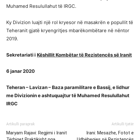
Muhamed Resulullahut të IRGC.
Ky Divizion luajti një rol kryesor në masakrën e popullit të
Teheranit gjatë kryengritjes mbarëkombëtare në nëntor
2019.
Sekretariati i
Këshillit Kombëtar të Rezistencës së Iranit
6 janar 2020
Teheran – Lavizan – Baza paramilitare e Bassij, e lidhur
me Divizionin e ashtuquajtur të Muhamed Resulullahut
IRGC
Artikulli paraprak
Artikulli tjetër
Maryam Rajavi: Regjimi i Iranit
Irani: Mesazhe, Fotot e
Tërhiqet Praktikisht nga
Udhëheqjes së Rezistencës