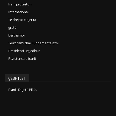
Irani proteston
International
Të drejtat e njeriut
gratë
bërthamor
Terrorizmi dhe Fundamentalizmi
Presidenti i zgjedhur
Rezistenca e Iranit
ÇËSHTJET
Plani i Dhjetë Pikës