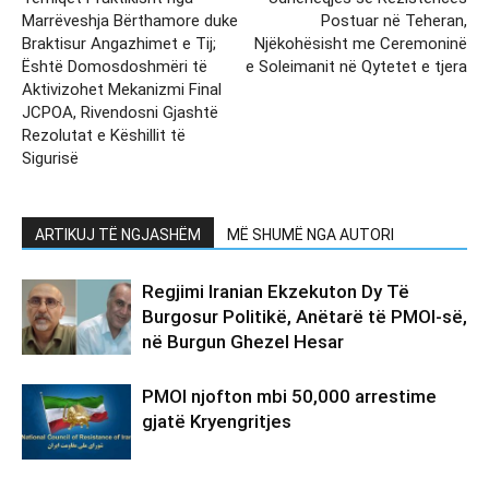
Marrëveshja Bërthamore duke
Postuar në Teheran,
Braktisur Angazhimet e Tij;
Njëkohësisht me Ceremoninë
Është Domosdoshmëri të
e Soleimanit në Qytetet e tjera
Aktivizohet Mekanizmi Final
JCPOA, Rivendosni Gjashtë
Rezolutat e Këshillit të
Sigurisë
ARTIKUJ TË NGJASHËM
MË SHUMË NGA AUTORI
Regjimi Iranian Ekzekuton Dy Të
Burgosur Politikë, Anëtarë të PMOI-së,
në Burgun Ghezel Hesar
PMOI njofton mbi 50,000 arrestime
gjatë Kryengritjes