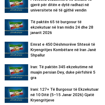
gjerë për ditën e dytë radhazi në
universitete në të gjithë vendin
Të paktën 65 të burgosur të
ekzekutuar në Iran midis 24 dhe 28
janarit 2026
Emrat e 450 Dëshmorëve Shtesë të
Kryengritjes Kombëtare në Iran Janë
Shpallur
Iran: Të paktën 345 ekzekutime në
muajin persian Dey, duke përfshirë 5
gra
Irani: 127+ Të Burgosur të Ekzekutuar
në 10 Ditë (5–15 Janar 2026) Gjatë
Kryengritjeve