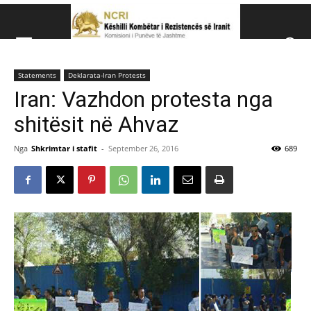
Këshillit Kombëtar të R
Statements
Deklarata-Iran Protests
Këshillit Kombëtar të Rezistencës së Iranit (NCRI)
Iran: Vazhdon protesta nga
shitësit në Ahvaz
Nga
Shkrimtar i stafit
-
September 26, 2016
689