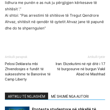
lidhura me punën e as nuk ju përgjigjen kërkesave të
shitësit ‘.”
Ai shtoi: “Pas arrestimi të shitësve të Tregut Qendrore
Ahvaz, shitësit në qendër të qytetit Ahvaz jane të papunë
dhe do te shperngulen”
Artikulli paraprak
Artikulli tjetër
Pelosi Deklarata mbi
Iran: Ekzekutimi në një ditë i 17
Zhvendosjes e fundit të
të burgosurve në burgun Vakil
suksesshme te Banorëve të
Abad në Mashhad
Camp Liberty
ARTIKUJ TË NGJASHËM
MË SHUMË NGA AUTORI
Protesta studentore në shkallë të