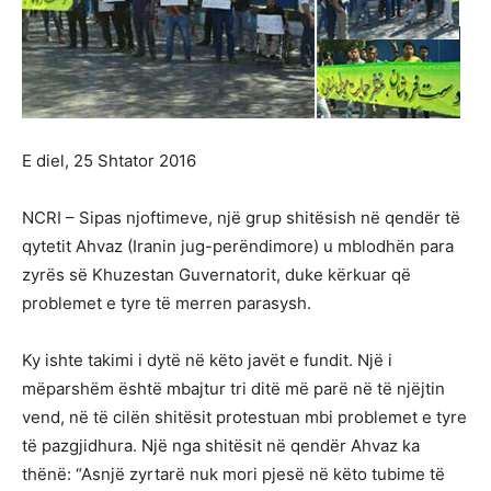
E diel, 25 Shtator 2016
NCRI – Sipas njoftimeve, një grup shitësish në qendër të
qytetit Ahvaz (Iranin jug-perëndimore) u mblodhën para
zyrës së Khuzestan Guvernatorit, duke kërkuar që
problemet e tyre të merren parasysh.
Ky ishte takimi i dytë në këto javët e fundit. Një i
mëparshëm është mbajtur tri ditë më parë në të njëjtin
vend, në të cilën shitësit protestuan mbi problemet e tyre
të pazgjidhura. Një nga shitësit në qendër Ahvaz ka
thënë: “Asnjë zyrtarë nuk mori pjesë në këto tubime të