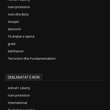
Irani proteston
Irani dhe Bota
shoqëri
ekonomi
Të drejtat e njeriut
gratë
bërthamor
Terrorizmi dhe Fundamentalizmi
DEKLARATAT E NCRI
Ashraf / Liberty
Irani proteston
International
Të drejtat e njeriut