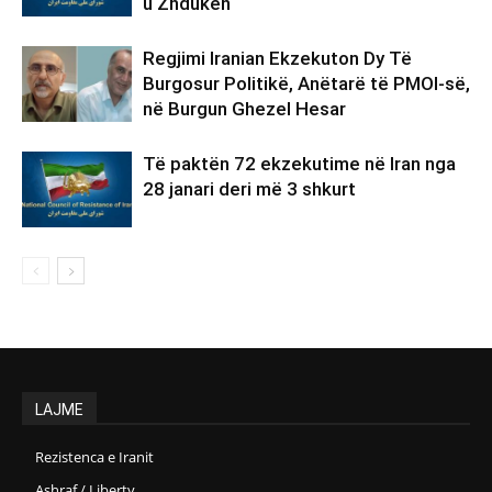
u Zhdukën
Regjimi Iranian Ekzekuton Dy Të
Burgosur Politikë, Anëtarë të PMOI-së,
në Burgun Ghezel Hesar
Të paktën 72 ekzekutime në Iran nga
28 janari deri më 3 shkurt
LAJME
Rezistenca e Iranit
Ashraf / Liberty