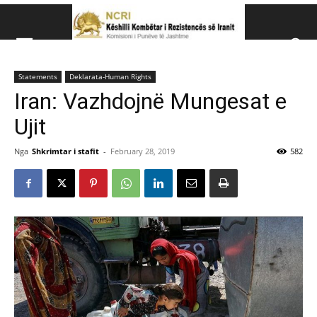
Këshillit Kombëtar të R
Statements
Deklarata-Human Rights
Këshillit Kombëtar të Rezistencës së Iranit (NCRI)
Iran: Vazhdojnë Mungesat e
Ujit
Nga
Shkrimtar i stafit
-
February 28, 2019
582