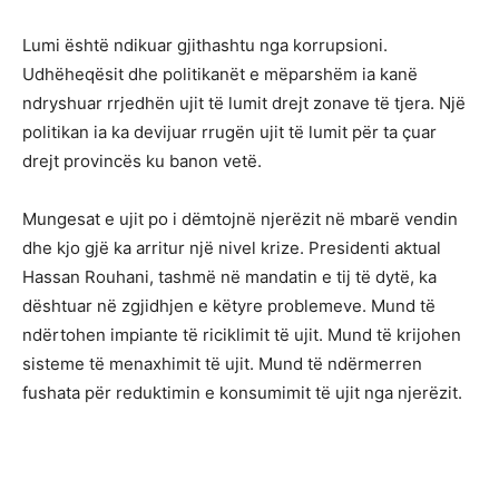
Lumi është ndikuar gjithashtu nga korrupsioni.
Udhëheqësit dhe politikanët e mëparshëm ia kanë
ndryshuar rrjedhën ujit të lumit drejt zonave të tjera. Një
politikan ia ka devijuar rrugën ujit të lumit për ta çuar
drejt provincës ku banon vetë.
Mungesat e ujit po i dëmtojnë njerëzit në mbarë vendin
dhe kjo gjë ka arritur një nivel krize. Presidenti aktual
Hassan Rouhani, tashmë në mandatin e tij të dytë, ka
dështuar në zgjidhjen e këtyre problemeve. Mund të
ndërtohen impiante të riciklimit të ujit. Mund të krijohen
sisteme të menaxhimit të ujit. Mund të ndërmerren
fushata për reduktimin e konsumimit të ujit nga njerëzit.