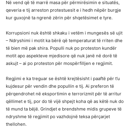
Në vend që të marrë masa për përmirësimin e situatës,
qeveria e tij arreston protestuesit e i hedh nëpër burgje
kur guxojnë ta ngrenë zërin për shqetësimet e tyre.
Korrupsioni nuk është shkaku i vetëm i mungesës së ujit
– Ndryshimi i motit ka bërë që temperaturat të rriten dhe
të bien më pak shira. Populli nuk po proteston kundër
motit apo aspekteve mjedisore që nuk janë në dorë të
askujt – ai po proteston për mospërfilljen e regjimit.
Regjimi e ka treguar se është krejtësisht i paaftë për t’u
kujdesur për vendin dhe popullin e tij. Ai preferon të
përqendrohet në eksportimin e terrorizmit për të arritur
qëllimet e tij, por do të vijë shpejt koha që as këtë nuk do
të mund ta bëjë. Grindjet e brendshme midis grupeve të
ndryshme të regjimit po vazhdojnë teksa përçarjet
thellohen.