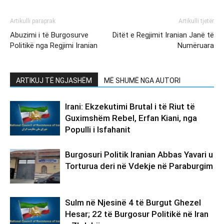
Artikulli paraprak
Artikulli tjetër
Abuzimi i të Burgosurve
Ditët e Regjimit Iranian Janë të
Politikë nga Regjimi Iranian
Numëruara
ARTIKUJ TË NGJASHËM
MË SHUMË NGA AUTORI
Irani: Ekzekutimi Brutal i të Riut të
Guximshëm Rebel, Erfan Kiani, nga
Populli i Isfahanit
Burgosuri Politik Iranian Abbas Yavari u
Torturua deri në Vdekje në Paraburgim
Sulm në Njesinë 4 të Burgut Ghezel
Hesar; 22 të Burgosur Politikë në Iran