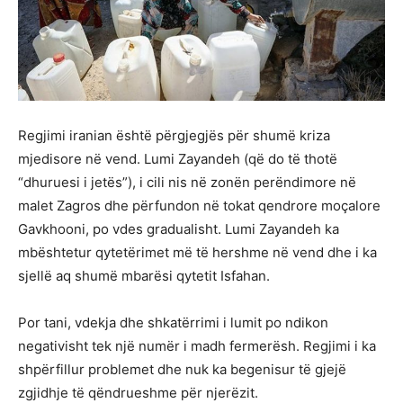
Regjimi iranian është përgjegjës për shumë kriza
mjedisore në vend. Lumi Zayandeh (që do të thotë
“dhuruesi i jetës”), i cili nis në zonën perëndimore në
malet Zagros dhe përfundon në tokat qendrore moçalore
Gavkhooni, po vdes gradualisht. Lumi Zayandeh ka
mbështetur qytetërimet më të hershme në vend dhe i ka
sjellë aq shumë mbarësi qytetit Isfahan.
Por tani, vdekja dhe shkatërrimi i lumit po ndikon
negativisht tek një numër i madh fermerësh. Regjimi i ka
shpërfillur problemet dhe nuk ka begenisur të gjejë
zgjidhje të qëndrueshme për njerëzit.