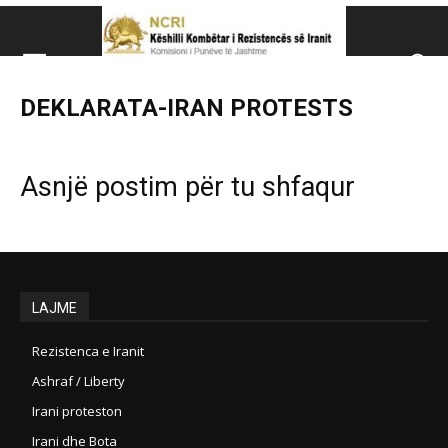
Këshillit Kombëtar të R
DEKLARATA-IRAN PROTESTS
Këshillit Kombëtar të Rezistencës së Iranit (NCRI)
Asnjë postim për tu shfaqur
LAJME
Rezistenca e Iranit
Ashraf / Liberty
Irani proteston
Irani dhe Bota