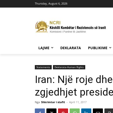
Thursday, August 6, 2026
LAJME
DEKLARATA
PUBLIKIME
Statements
Deklarata-Human Rights
Iran: Një roje dh
zgjedhjet presid
Nga
Shkrimtar i stafit
-
April 11, 2017