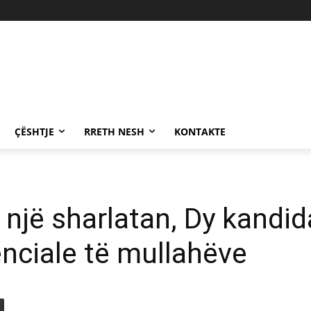
ÇËSHTJE
RRETH NESH
KONTAKTE
e një sharlatan, Dy kandi
enciale të mullahëve