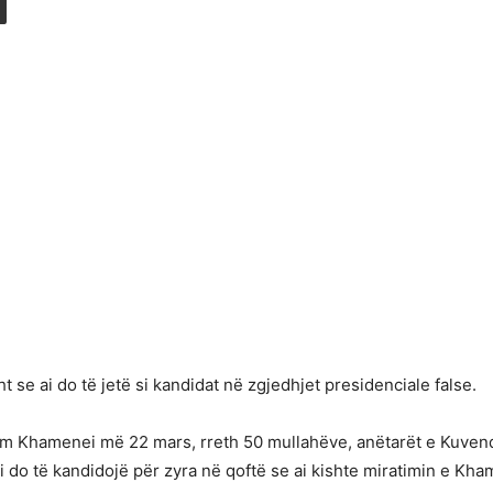
t se ai do të jetë si kandidat në zgjedhjet presidenciale false.
uprem Khamenei më 22 mars, rreth 50 mullahëve, anëtarët e Kuve
ë ai do të kandidojë për zyra në qoftë se ai kishte miratimin e Kha