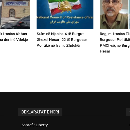
ik Iranian Abbas
Sulm në Njesinë 4 të Burgut
Regjimi Iranian E
ua deri në Vdekje
Ghezel Hesar; 22 të Burgosur
Burgosur Politikë
Politikë në Iran u Zhdukën
PMOI-së, në Burg
Hesar
DEKLARATAT E NCRI
Ashraf / Liberty