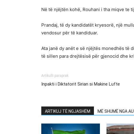
Në të njëjtën kohë, Rouhani i tha miqve te t
Prandaj, të dy kandidatët kryesorë, një mu
vendosur për të kandiduar.
Ata janë dy anët e së njëjtës monedhës të di
të sillen para drejtësisë për gjenocid dhe k
Artikulli paraprak
Inpakti i Diktatorit Sirian si Makine Lufte
ARTIKUJ TË NGJASHËM
MË SHUMË NGA AU