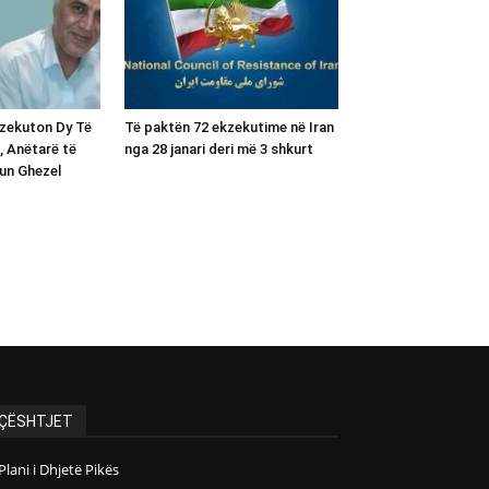
kzekuton Dy Të
Të paktën 72 ekzekutime në Iran
, Anëtarë të
nga 28 janari deri më 3 shkurt
un Ghezel
ÇËSHTJET
Plani i Dhjetë Pikës