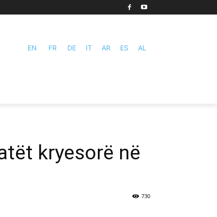
EN
FR
DE
IT
AR
ES
AL
datët kryesorë në
730