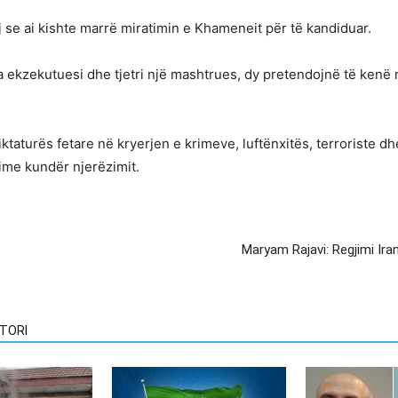
ij se ai kishte marrë miratimin e Khameneit për të kandiduar.
lla ekzekutuesi dhe tjetri një mashtrues, dy pretendojnë të ke
ktaturës fetare në kryerjen e krimeve, luftënxitës, terroriste dh
rime kundër njerëzimit.
Maryam Rajavi: Regjimi Ira
TORI