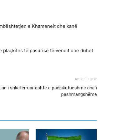
në mbështetjen e Khameneit dhe kanë
e plaçkites të pasurisë të vendit dhe duhet
Artikulli tjetër
nian i shkatërruar është e padiskutueshme dhe i
pashmangshëme