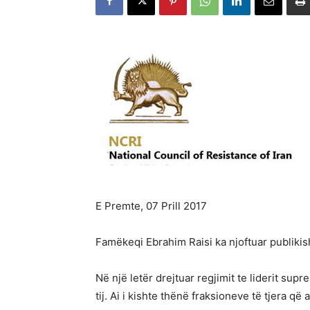
E Premte, 07 Prill 2017
Famëkeqi Ebrahim Raisi ka njoftuar publikish
Në një letër drejtuar regjimit te liderit s
tij. Ai i kishte thënë fraksioneve të tjera q