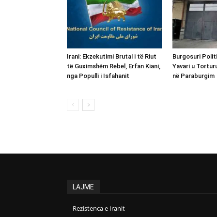
Irani: Ekzekutimi Brutal i të Riut
Burgosuri Polit
të Guximshëm Rebel, Erfan Kiani,
Yavari u Tortur
nga Populli i Isfahanit
në Paraburgim
LAJME
Rezistenca e Iranit