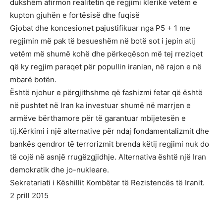
dukshëm afirmon realitetin që regjimi klerikë vetëm e
kupton gjuhën e fortësisë dhe fuqisë
Gjobat dhe koncesionet pajustifikuar nga P5 + 1 me
regjimin më pak të besueshëm në botë sot i jepin atij
vetëm më shumë kohë dhe përkeqëson më tej rreziqet
që ky regjim paraqet për popullin iranian, në rajon e në
mbarë botën.
Është njohur e përgjithshme që fashizmi fetar që është
në pushtet në Iran ka investuar shumë në marrjen e
armëve bërthamore për të garantuar mbijetesën e
tij.Kërkimi i një alternative për ndaj fondamentalizmit dhe
bankës qendror të terrorizmit brenda këtij regjimi nuk do
të cojë në asnjë rrugëzgjidhje. Alternativa është një Iran
demokratik dhe jo-nukleare.
Sekretariati i Këshillit Kombëtar të Rezistencës të Iranit.
2 prill 2015