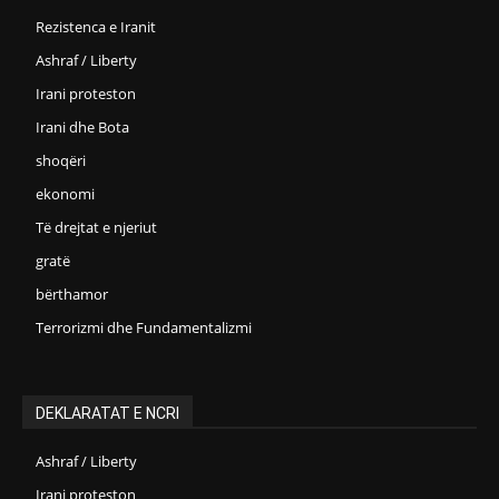
Rezistenca e Iranit
Ashraf / Liberty
Irani proteston
Irani dhe Bota
shoqëri
ekonomi
Të drejtat e njeriut
gratë
bërthamor
Terrorizmi dhe Fundamentalizmi
DEKLARATAT E NCRI
Ashraf / Liberty
Irani proteston