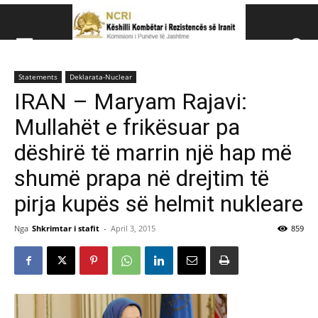
Këshillit Kombëtar të R
Statements
Deklarata-Nuclear
Këshillit Kombëtar të Rezistencës së Iranit (NCRI)
IRAN – Maryam Rajavi:
Mullahët e frikësuar pa
dëshirë të marrin një hap më
shumë prapa në drejtim të
pirja kupës së helmit nukleare
Nga
Shkrimtar i stafit
-
April 3, 2015
859