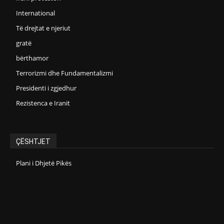
International
Të drejtat e njeriut
gratë
bërthamor
Terrorizmi dhe Fundamentalizmi
Presidenti i zgjedhur
Rezistenca e Iranit
ÇËSHTJET
Plani i Dhjetë Pikës