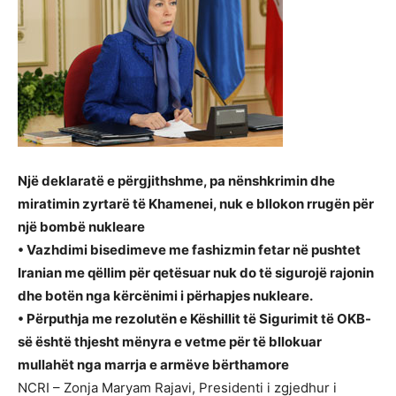
Një deklaratë e përgjithshme, pa nënshkrimin dhe
miratimin zyrtarë të Khamenei, nuk e bllokon rrugën për
një bombë nukleare
• Vazhdimi bisedimeve me fashizmin fetar në pushtet
Iranian me qëllim për qetësuar nuk do të sigurojë rajonin
dhe botën nga kërcënimi i përhapjes nukleare.
• Përputhja me rezolutën e Këshillit të Sigurimit të OKB-
së është thjesht mënyra e vetme për të bllokuar
mullahët nga marrja e armëve bërthamore
NCRI – Zonja Maryam Rajavi, Presidenti i zgjedhur i