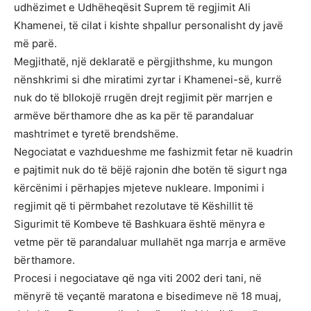
udhëzimet e Udhëheqësit Suprem të regjimit Ali
Khamenei, të cilat i kishte shpallur personalisht dy javë
më parë.
Megjithatë, një deklaratë e përgjithshme, ku mungon
nënshkrimi si dhe miratimi zyrtar i Khamenei-së, kurrë
nuk do të bllokojë rrugën drejt regjimit për marrjen e
armëve bërthamore dhe as ka për të parandaluar
mashtrimet e tyretë brendshëme.
Negociatat e vazhdueshme me fashizmit fetar në kuadrin
e pajtimit nuk do të bëjë rajonin dhe botën të sigurt nga
kërcënimi i përhapjes mjeteve nukleare. Imponimi i
regjimit që ti përmbahet rezolutave të Këshillit të
Sigurimit të Kombeve të Bashkuara është mënyra e
vetme për të parandaluar mullahët nga marrja e armëve
bërthamore.
Procesi i negociatave që nga viti 2002 deri tani, në
mënyrë të veçantë maratona e bisedimeve në 18 muaj,