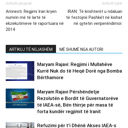
Artikulli paraprak
Artikulli tjetër
Amnesti: Regjimi Iran kryen
IRAN: Të krishterët u ndaluan
numrin më të lartë të
të festojnë Pashkët në kishat
ekzekutimeve të raportuara në
në qytetin veriperëndimor.
2014
ARTIKUJ TË NGJASHËM
MË SHUMË NGA AUTORI
Maryam Rajavi: Regjimi i Mullahëve
Kurrë Nuk do të Heqë Dorë nga Bomba
Bërthamore
Maryam Rajavi Përshëndetje
Rezolutën e Bordit të Guvernatorëve
të IAEA-së, Bën thirrje për masa të
forta kundër regjimit të Iranit
Refuzimi për t’i Dhënë Akses IAEA-s