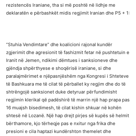
rezistencës Iraniane, tha si më poshtë në lidhje me
deklaratën e përbashkët midis regjimit Iranian dhe P5 + 1:
“Stuhia Vendimtare” dhe koalicioni rajonal kundër
zgjerimit dhe agresionit të fashizmit fetar në pushtetuin e
Iranit në Jemen, ndikimi dëmtues i sanksioneve dhe
gjëndja shpërthyese e shoqërisë iraniane, si dhe
paralajmërimet e njëpasnjëshëm nga Kongresi i Shteteve
të Bashkuara me të cilat të përballet ky regjim dhe do të
shtrëngojë sanksionet duke detyruar përfundimisht
regjimin klerikal që padëshirë të marrin një hap prapa pas
16 muajsh bisedimesh, të cilat kishin shkuar në kohën
shtesë në Lozanë. Një hap drejt pirjes së kupës së helmit
bërthamore, kjo tërheqje pas e nxitur nga frika dhe
presioni e cila haptazi kundërshton themelet dhe