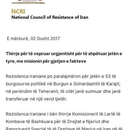
E mërkurë, 02 Gusht 2017
Thirrje për të vepruar urgjentisht për të shpëtuar jetën e
tyre, me misionin për gjetjen e fakteve
Rezistenca iraniane po paralajmëron për jetën e 53 të
burgosurve politikë në Burgun e Gohardashtit të Karajit,
në perëndim të Teheranit, të cilët janë sulmuar dhe janë
transferuar në një vend tjetër.
Rezistenca iraniane i bën thirrje Komisionerit të Lartë të
Kombeve të Bashkuara për të Drejtat e Njeriut dhe
Raportuesit Special të të Drejtave të Njeriut në Iran që të