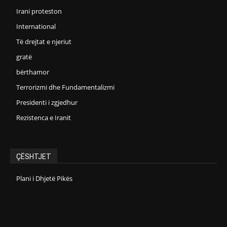
Irani proteston
International
Të drejtat e njeriut
gratë
bërthamor
Terrorizmi dhe Fundamentalizmi
Presidenti i zgjedhur
Rezistenca e Iranit
ÇËSHTJET
Plani i Dhjetë Pikës