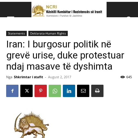
Këshillit Kombëtar të R
Statements
Deklarata-Human Rights
Këshillit Kombëtar të Rezistencës së Iranit (NCRI)
Iran: I burgosur politik në
grevë urise, duke protestuar
ndaj masave të dyshimta
Nga
Shkrimtar i stafit
-
August 2, 2017
645