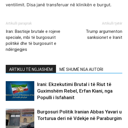
ventilimit. Disa janë transferuar në klinikën e burgut.
Artikulli paraprak
Artikulli tjetër
Iran: Bastisje brutale e rojeve
Trump argumenton
speciale, mbi të burgosurit
sanksionet e Iranit
politikë dhe të burgosurit e
ndërgjegjes
ARTIKUJ TË NGJASHËM
MË SHUMË NGA AUTORI
Irani: Ekzekutimi Brutal i të Riut të
Guximshëm Rebel, Erfan Kiani, nga
Populli i Isfahanit
Burgosuri Politik Iranian Abbas Yavari u
Torturua deri në Vdekje në Paraburgim