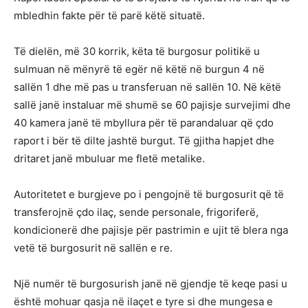
mbledhin fakte për të parë këtë situatë.
Të dielën, më 30 korrik, këta të burgosur politikë u
sulmuan në mënyrë të egër në këtë në burgun 4 në
sallën 1 dhe më pas u transferuan në sallën 10. Në këtë
sallë janë instaluar më shumë se 60 pajisje survejimi dhe
40 kamera janë të mbyllura për të parandaluar që çdo
raport i bër të dilte jashtë burgut. Të gjitha hapjet dhe
dritaret janë mbuluar me fletë metalike.
Autoritetet e burgjeve po i pengojnë të burgosurit që të
transferojnë çdo ilaç, sende personale, frigoriferë,
kondicionerë dhe pajisje për pastrimin e ujit të blera nga
vetë të burgosurit në sallën e re.
Një numër të burgosurish janë në gjendje të keqe pasi u
është mohuar qasja në ilaçet e tyre si dhe mungesa e