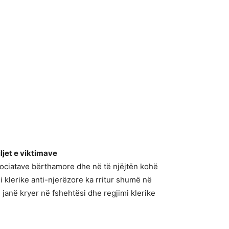
ljet e viktimave
gociatave bërthamore dhe në të njëjtën kohë
 klerike anti-njerëzore ka rritur shumë në
janë kryer në fshehtësi dhe regjimi klerike