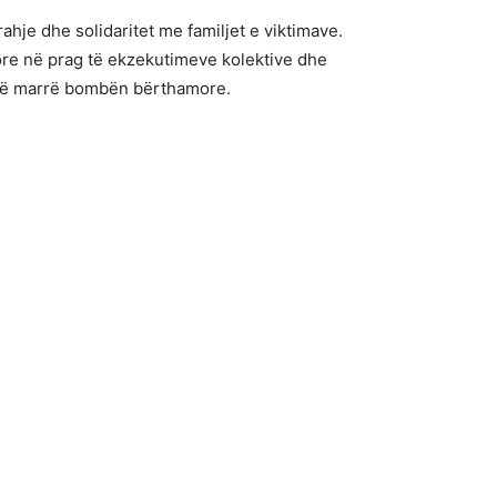
ahje dhe solidaritet me familjet e viktimave.
re në prag të ekzekutimeve kolektive dhe
r të marrë bombën bërthamore.