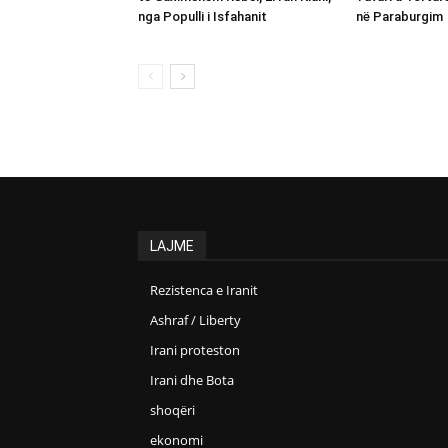
nga Populli i Isfahanit
në Paraburgim
LAJME
Rezistenca e Iranit
Ashraf / Liberty
Irani proteston
Irani dhe Bota
shoqëri
ekonomi