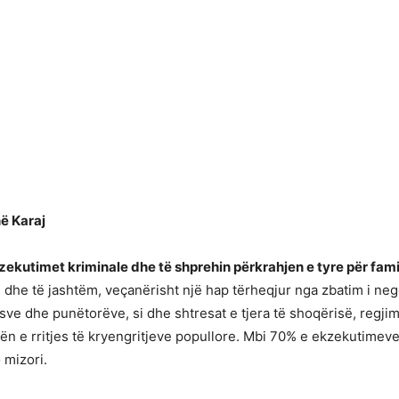
ë Karaj
ekzekutimet kriminale dhe të shprehin përkrahjen e tyre për fami
m dhe të jashtëm, veçanërisht një hap tërheqjur nga zbatim i ne
e dhe punëtorëve, si dhe shtresat e tjera të shoqërisë, regjimi
 e rritjes të kryengritjeve popullore. Mbi 70% e ekzekutimeve 
 mizori.