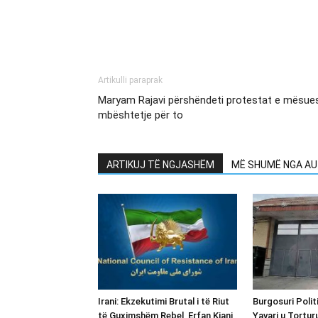
Artikulli paraprak
Maryam Rajavi përshëndeti protestat e mësuesv
mbështetje për to
ARTIKUJ TË NGJASHËM
MË SHUMË NGA AU
Irani: Ekzekutimi Brutal i të Riut
Burgosuri Polit
të Guximshëm Rebel, Erfan Kiani,
Yavari u Tortur