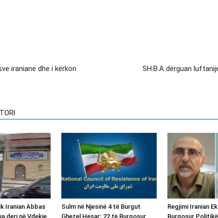
e iraniane dhe i kërkon
SH.B.A dërguan luftanij
TORI
ik Iranian Abbas
Sulm në Njesinë 4 të Burgut
Regjimi Iranian E
ua deri në Vdekje
Ghezel Hesar; 22 të Burgosur
Burgosur Politikë