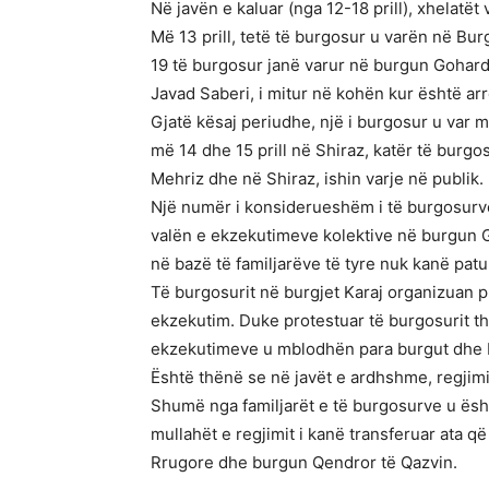
Në javën e kaluar (nga 12-18 prill), xhelatë
Më 13 prill, tetë të burgosur u varën në Bu
19 të burgosur janë varur në burgun Gohard
Javad Saberi, i mitur në kohën kur është arr
Gjatë kësaj periudhe, një i burgosur u var më
më 14 dhe 15 prill në Shiraz, katër të burgo
Mehriz dhe në Shiraz, ishin varje në publik.
Një numër i konsiderueshëm i të burgosurve 
valën e ekzekutimeve kolektive në burgun G
në bazë të familjarëve të tyre nuk kanë patu
Të burgosurit në burgjet Karaj organizuan pr
ekzekutim. Duke protestuar të burgosurit thë
ekzekutimeve u mblodhën para burgut dhe bër
Është thënë se në javët e ardhshme, regjimi
Shumë nga familjarët e të burgosurve u është
mullahët e regjimit i kanë transferuar ata 
Rrugore dhe burgun Qendror të Qazvin.