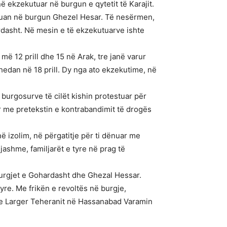
në ekzekutuar në burgun e qytetit të Karajit.
kutuan në burgun Ghezel Hesar. Të nesërmen,
rdasht. Në mesin e të ekzekutuarve ishte
më 12 prill dhe 15 në Arak, tre janë varur
ahedan në 18 prill. Dy nga ato ekzekutime, në
burgosurve të cilët kishin protestuar për
 me pretekstin e kontrabandimit të drogës
në izolim, në përgatitje për ti dënuar me
jashme, familjarët e tyre në prag të
burgjet e Gohardasht dhe Ghezal Hessar.
yre. Me frikën e revoltës në burgje,
n e Larger Teheranit në Hassanabad Varamin