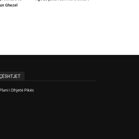
un Ghezel
ÇËSHTJET
Plani i Dhjetë Pikës