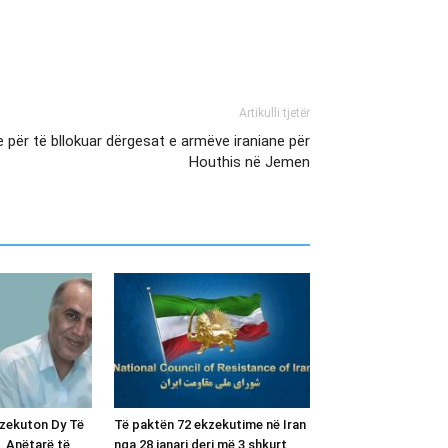
Artikulli tjetër
e për të bllokuar dërgesat e armëve iraniane për
Houthis në Jemen
kzekuton Dy Të
Të paktën 72 ekzekutime në Iran
, Anëtarë të
nga 28 janari deri më 3 shkurt