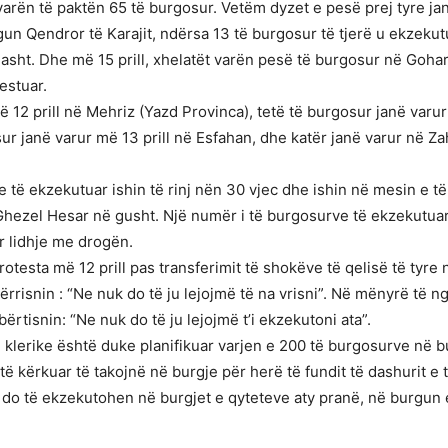
t varën të paktën 65 të burgosur. Vetëm dyzet e pesë prej tyre ja
rgun Qendror të Karajit, ndërsa 13 të burgosur të tjerë u ekze
asht. Dhe më 15 prill, xhelatët varën pesë të burgosur në Goha
estuar.
 12 prill në Mehriz (Yazd Provinca), tetë të burgosur janë varur 
sur janë varur më 13 prill në Esfahan, dhe katër janë varur në Z
të ekzekutuar ishin të rinj nën 30 vjec dhe ishin në mesin e të 
hezel Hesar në gusht. Një numër i të burgosurve të ekzekutuar
r lidhje me drogën.
otesta më 12 prill pas transferimit të shokëve të qelisë të tyre 
rrisnin : “Ne nuk do të ju lejojmë të na vrisni”. Në mënyrë të ng
tisnin: “Ne nuk do të ju lejojmë t’i ekzekutoni ata”.
 klerike është duke planifikuar varjen e 200 të burgosurve në 
 kërkuar të takojnë në burgje për herë të fundit të dashurit e t
që do të ekzekutohen në burgjet e qyteteve aty pranë, në burgu