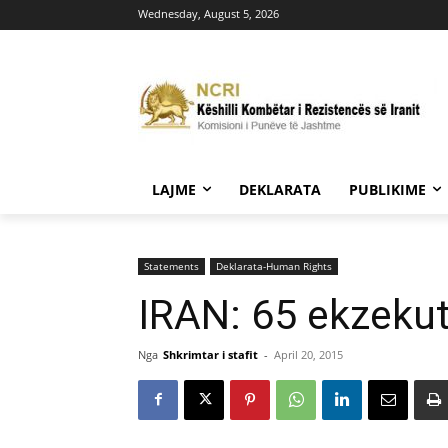
Wednesday, August 5, 2026
LAJME
DEKLARATA
PUBLIKIME
Statements
Deklarata-Human Rights
IRAN: 65 ekzekut
Nga
Shkrimtar i stafit
-
April 20, 2015