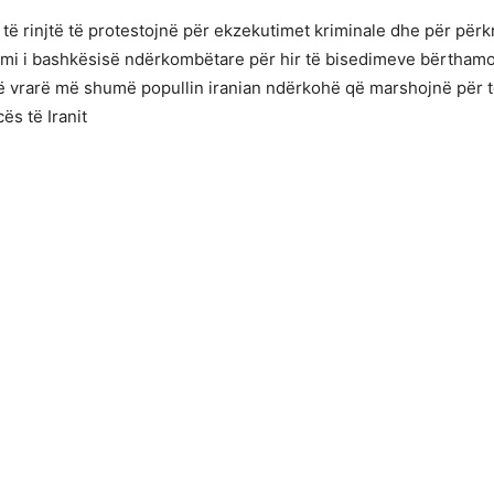
 të rinjtë të protestojnë për ekzekutimet kriminale dhe për përkr
imi i bashkësisë ndërkombëtare për hir të bisedimeve bërthamo
 të vrarë më shumë popullin iranian ndërkohë që marshojnë pë
ës të Iranit