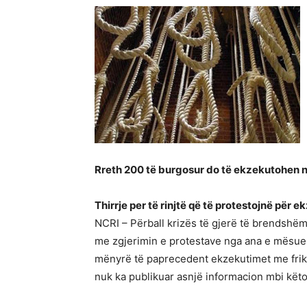
Rreth 200 të burgosur do të ekzekutohen n
Thirrje per të rinjtë që të protestojnë për 
NCRI – Përball krizës të gjerë të brendshë
me zgjerimin e protestave nga ana e mësuesv
mënyrë të paprecedent ekzekutimet me frikën
nuk ka publikuar asnjë informacion mbi këto