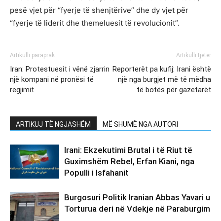
pesë vjet për “fyerje të shenjtërive” dhe dy vjet për
“fyerje të liderit dhe themeluesit të revolucionit”.
Artikulli paraprak
Artikulli tjetër
Iran: Protestuesit i vënë zjarrin
Reporterët pa kufij: Irani është
një kompani në pronësi të
një nga burgjet më të mëdha
regjimit
të botës për gazetarët
ARTIKUJ TË NGJASHËM
MË SHUMË NGA AUTORI
Irani: Ekzekutimi Brutal i të Riut të
Guximshëm Rebel, Erfan Kiani, nga
Populli i Isfahanit
Burgosuri Politik Iranian Abbas Yavari u
Torturua deri në Vdekje në Paraburgim