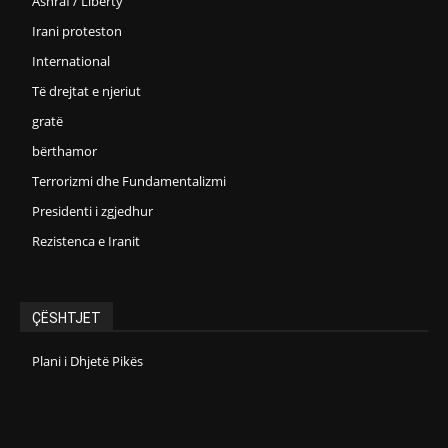
Ashraf / Liberty
Irani proteston
International
Të drejtat e njeriut
gratë
bërthamor
Terrorizmi dhe Fundamentalizmi
Presidenti i zgjedhur
Rezistenca e Iranit
ÇËSHTJET
Plani i Dhjetë Pikës