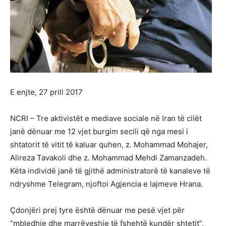
E enjte, 27 prill 2017
NCRI – Tre aktivistët e mediave sociale në Iran të cilët
janë dënuar me 12 vjet burgim secili që nga mesi i
shtatorit të vitit të kaluar quhen, z. Mohammad Mohajer,
Alireza Tavakoli dhe z. Mohammad Mehdi Zamanzadeh.
Këta individë janë të gjithë administratorë të kanaleve të
ndryshme Telegram, njoftoi Agjencia e lajmeve Hrana.
Çdonjëri prej tyre është dënuar me pesë vjet për
“mbledhje dhe marrëveshje të fshehtë kundër shtetit”,