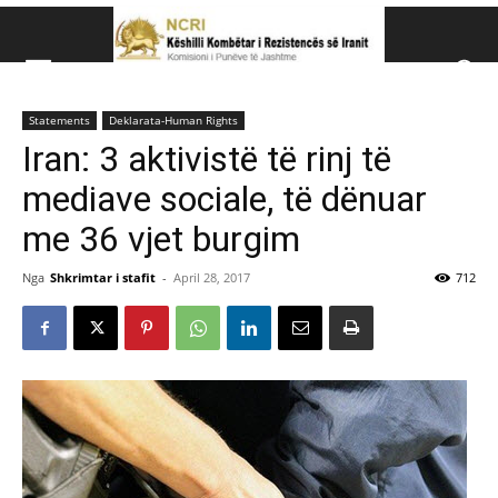
Këshillit Kombëtar të R
Statements
Deklarata-Human Rights
Këshillit Kombëtar të Rezistencës së Iranit (NCRI)
Iran: 3 aktivistë të rinj të
mediave sociale, të dënuar
me 36 vjet burgim
Nga
Shkrimtar i stafit
-
April 28, 2017
712