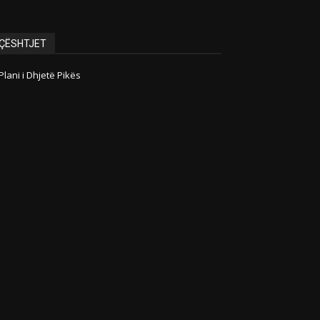
ÇËSHTJET
Plani i Dhjetë Pikës