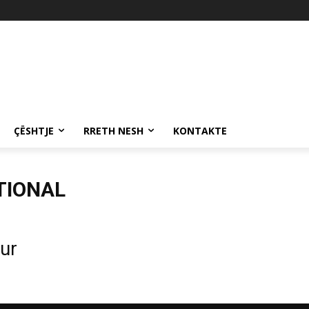
ÇËSHTJE
RRETH NESH
KONTAKTE
TIONAL
qur