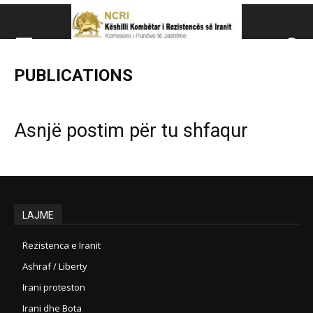
Këshillit Kombëtar të R
PUBLICATIONS
Këshillit Kombëtar të Rezistencës së Iranit (NCRI)
Asnjë postim për tu shfaqur
LAJME
Rezistenca e Iranit
Ashraf / Liberty
Irani proteston
Irani dhe Bota