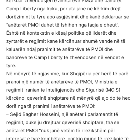
kërkuar zhvendosjen e anëtarëve PMOI dhe banorët
Camp Liberty nga Iraku, por ata janë në kërkim drejt
dorëzimint te tyre apo asgjësimit dhe kanë deklaruar se
“anëtarët PMOI duhet të fshihen nga faqja e dheut”.
Është në kontekstin e kësaj politike që liderët dhe
zyrtarët e regjimit kane kërcënuar shumë vende në të
kaluarën ndaj pranimit të anëtarëve të PMOI dhe
banorëve te Camp liberty te zhvendosen në vendet e
tyre.
Në mënyrë të ngjashme, kur Shqipëria për herë të parë
pranoi një numër të anëtarëve të PMOI, Ministria e
regjimit iranian te Inteligjencës dhe Sigurisë (MOIS)
kërcënoi qeverinë shqiptare në mënyrë që ajo do të heq
dorë nga të pranimi i anëtarëve të PMOI:
– Sejid Bagher Hosseini, një anëtar i parlamentit të
regjimit, duke ju drejtuar qeverisë shqiptare, tha se
anëtarët PMOI “nuk janë vetëm të rrezikshëm për
interesat e tyre kombëtare, por kjo mund të rrezikojë të