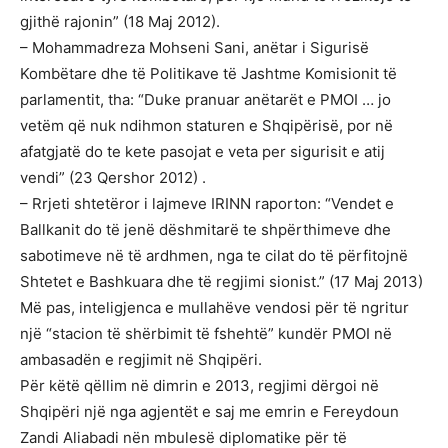
gjithë rajonin” (18 Maj 2012).
– Mohammadreza Mohseni Sani, anëtar i Sigurisë
Kombëtare dhe të Politikave të Jashtme Komisionit të
parlamentit, tha: “Duke pranuar anëtarët e PMOI … jo
vetëm që nuk ndihmon staturen e Shqipërisë, por në
afatgjatë do te kete pasojat e veta per sigurisit e atij
vendi” (23 Qershor 2012) .
– Rrjeti shtetëror i lajmeve IRINN raporton: “Vendet e
Ballkanit do të jenë dëshmitarë te shpërthimeve dhe
sabotimeve në të ardhmen, nga te cilat do të përfitojnë
Shtetet e Bashkuara dhe të regjimi sionist.” (17 Maj 2013)
Më pas, inteligjenca e mullahëve vendosi për të ngritur
një “stacion të shërbimit të fshehtë” kundër PMOI në
ambasadën e regjimit në Shqipëri.
Për këtë qëllim në dimrin e 2013, regjimi dërgoi në
Shqipëri një nga agjentët e saj me emrin e Fereydoun
Zandi Aliabadi nën mbulesë diplomatike për të