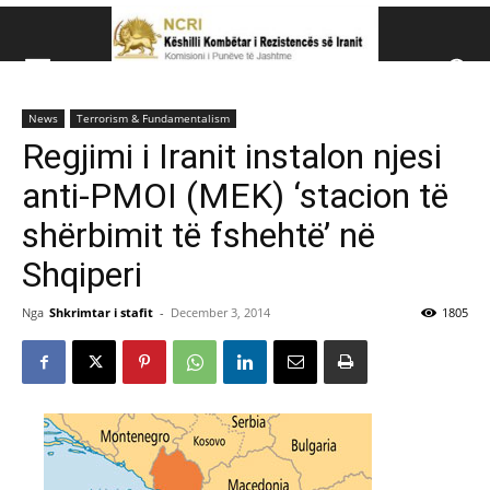
Këshillit Kombëtar të R
News
Terrorism & Fundamentalism
Këshillit Kombëtar të Rezistencës së Iranit (NCRI)
Regjimi i Iranit instalon njesi
anti-PMOI (MEK) ‘stacion të
shërbimit të fshehtë’ në
Shqiperi
Nga
Shkrimtar i stafit
-
December 3, 2014
1805