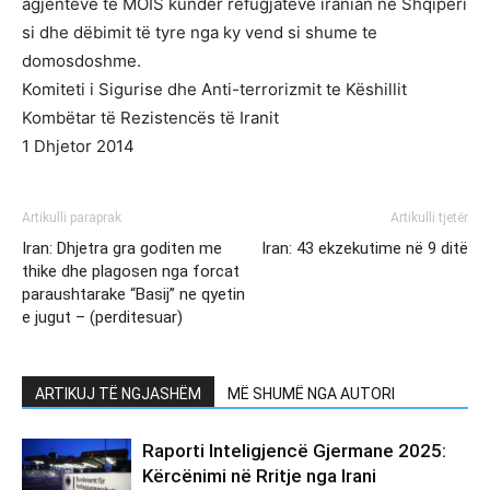
agjenteve te MOIS kundër refugjatëve iranian në Shqipëri
si dhe dëbimit të tyre nga ky vend si shume te
domosdoshme.
Komiteti i Sigurise dhe Anti-terrorizmit te Këshillit
Kombëtar të Rezistencës të Iranit
1 Dhjetor 2014
Artikulli paraprak
Artikulli tjetër
Iran: Dhjetra gra goditen me
Iran: 43 ekzekutime në 9 ditë
thike dhe plagosen nga forcat
paraushtarake “Basij” ne qyetin
e jugut – (perditesuar)
ARTIKUJ TË NGJASHËM
MË SHUMË NGA AUTORI
Raporti Inteligjencë Gjermane 2025:
Kërcënimi në Rritje nga Irani