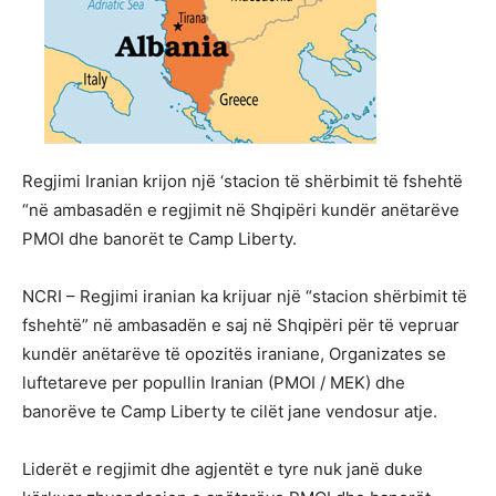
Regjimi Iranian krijon një ‘stacion të shërbimit të fshehtë
“në ambasadën e regjimit në Shqipëri kundër anëtarëve
PMOI dhe banorët te Camp Liberty.
NCRI – Regjimi iranian ka krijuar një “stacion shërbimit të
fshehtë” në ambasadën e saj në Shqipëri për të vepruar
kundër anëtarëve të opozitës iraniane, Organizates se
luftetareve per popullin Iranian (PMOI / MEK) dhe
banorëve te Camp Liberty te cilët jane vendosur atje.
Liderët e regjimit dhe agjentët e tyre nuk janë duke