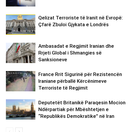
Qelizat Terroriste të Iranit në Evropë:
Çfarë Zbuloi Gjykata e Londrës
Ambasadat e Regjimit Iranian dhe
Rrjeti Global i Shmangies së
Sanksioneve
France Rrit Sigurinë për Rezistencën
Iraniane përballë Kërcënimeve
Terroriste të Regjimit
Deputetët Britanikë Paraqesin Mocion
Ndërpartiak për Mbështetjen e
“Republikës Demokratike” në Iran