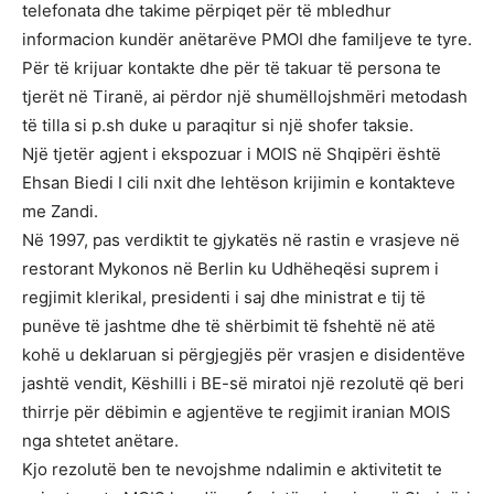
telefonata dhe takime përpiqet për të mbledhur
informacion kundër anëtarëve PMOI dhe familjeve te tyre.
Për të krijuar kontakte dhe për të takuar të persona te
tjerët në Tiranë, ai përdor një shumëllojshmëri metodash
të tilla si p.sh duke u paraqitur si një shofer taksie.
Një tjetër agjent i ekspozuar i MOIS në Shqipëri është
Ehsan Biedi I cili nxit dhe lehtëson krijimin e kontakteve
me Zandi.
Në 1997, pas verdiktit te gjykatës në rastin e vrasjeve në
restorant Mykonos në Berlin ku Udhëheqësi suprem i
regjimit klerikal, presidenti i saj dhe ministrat e tij të
punëve të jashtme dhe të shërbimit të fshehtë në atë
kohë u deklaruan si përgjegjës për vrasjen e disidentëve
jashtë vendit, Këshilli i BE-së miratoi një rezolutë që beri
thirrje për dëbimin e agjentëve te regjimit iranian MOIS
nga shtetet anëtare.
Kjo rezolutë ben te nevojshme ndalimin e aktivitetit te