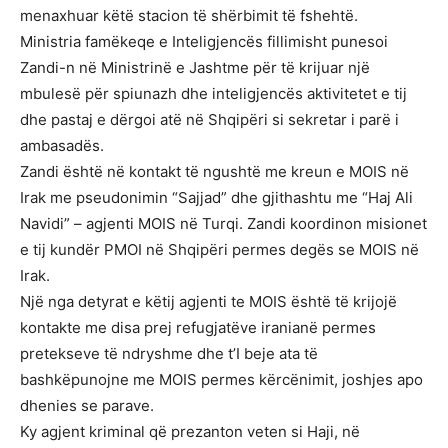
menaxhuar këtë stacion të shërbimit të fshehtë.
Ministria famëkeqe e Inteligjencës fillimisht punesoi
Zandi-n në Ministrinë e Jashtme për të krijuar një
mbulesë për spiunazh dhe inteligjencës aktivitetet e tij
dhe pastaj e dërgoi atë në Shqipëri si sekretar i parë i
ambasadës.
Zandi është në kontakt të ngushtë me kreun e MOIS në
Irak me pseudonimin “Sajjad” dhe gjithashtu me “Haj Ali
Navidi” – agjenti MOIS në Turqi. Zandi koordinon misionet
e tij kundër PMOI në Shqipëri permes degës se MOIS në
Irak.
Një nga detyrat e këtij agjenti te MOIS është të krijojë
kontakte me disa prej refugjatëve iranianë permes
pretekseve të ndryshme dhe t’I beje ata të
bashkëpunojne me MOIS permes kërcënimit, joshjes apo
dhenies se parave.
Ky agjent kriminal që prezanton veten si Haji, në