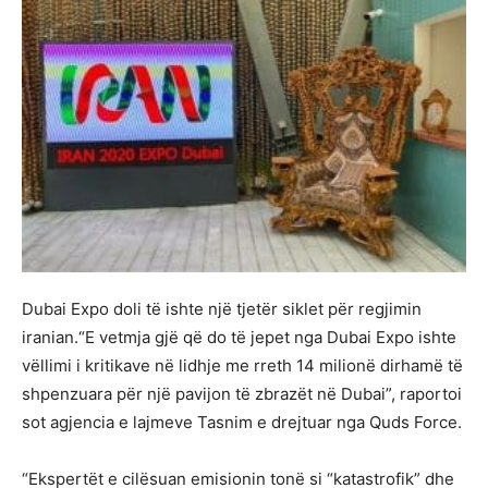
Dubai Expo doli të ishte një tjetër siklet për regjimin
iranian.“E vetmja gjë që do të jepet nga Dubai Expo ishte
vëllimi i kritikave në lidhje me rreth 14 milionë dirhamë të
shpenzuara për një pavijon të zbrazët në Dubai”, raportoi
sot agjencia e lajmeve Tasnim e drejtuar nga Quds Force.
“Ekspertët e cilësuan emisionin tonë si “katastrofik” dhe