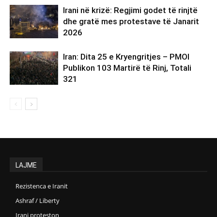
Irani në krizë: Regjimi godet të rinjtë
dhe gratë mes protestave të Janarit
2026
Iran: Dita 25 e Kryengritjes – PMOI
Publikon 103 Martirë të Rinj, Totali
321
LAJME
Rezistenca e Iranit
Ashraf / Liberty
Irani proteston