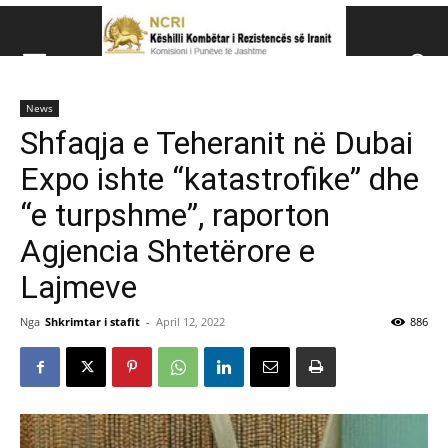
Këshillit Kombëtar të R
News
Këshillit Kombëtar të Rezistencës së Iranit (NCRI)
Shfaqja e Teheranit në Dubai
Expo ishte “katastrofike” dhe
“e turpshme”, raporton
Agjencia Shtetërore e
Lajmeve
Nga
Shkrimtar i stafit
-
April 12, 2022
886