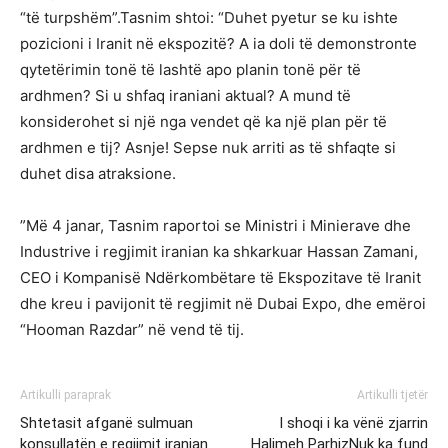
“të turpshëm”.Tasnim shtoi: “Duhet pyetur se ku ishte
pozicioni i Iranit në ekspozitë? A ia doli të demonstronte
qytetërimin tonë të lashtë apo planin tonë për të
ardhmen? Si u shfaq iraniani aktual? A mund të
konsiderohet si një nga vendet që ka një plan për të
ardhmen e tij? Asnje! Sepse nuk arriti as të shfaqte si
duhet disa atraksione.
”Më 4 janar, Tasnim raportoi se Ministri i Minierave dhe
Industrive i regjimit iranian ka shkarkuar Hassan Zamani,
CEO i Kompanisë Ndërkombëtare të Ekspozitave të Iranit
dhe kreu i pavijonit të regjimit në Dubai Expo, dhe emëroi
“Hooman Razdar” në vend të tij.
Artikulli paraprak
Artikulli tjetër
Shtetasit afganë sulmuan
I shoqi i ka vënë zjarrin
konsullatën e regjimit iranian
Halimeh ParhizNuk ka fund