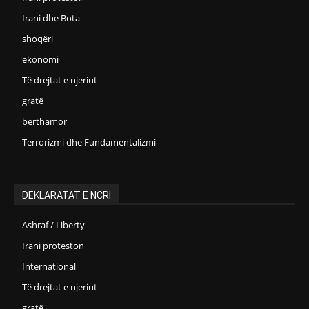
Irani dhe Bota
shoqëri
ekonomi
Të drejtat e njeriut
gratë
bërthamor
Terrorizmi dhe Fundamentalizmi
DEKLARATAT E NCRI
Ashraf / Liberty
Irani proteston
International
Të drejtat e njeriut
gratë