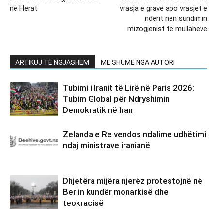
në Herat
vrasja e grave apo vrasjet e
nderit nën sundimin
mizogjenist të mullahëve
ARTIKUJ TË NGJASHËM
MË SHUMË NGA AUTORI
Tubimi i Iranit të Lirë në Paris 2026:
Tubim Global për Ndryshimin
Demokratik në Iran
Zelanda e Re vendos ndalime udhëtimi
ndaj ministrave iranianë
Dhjetëra mijëra njerëz protestojnë në
Berlin kundër monarkisë dhe
teokracisë