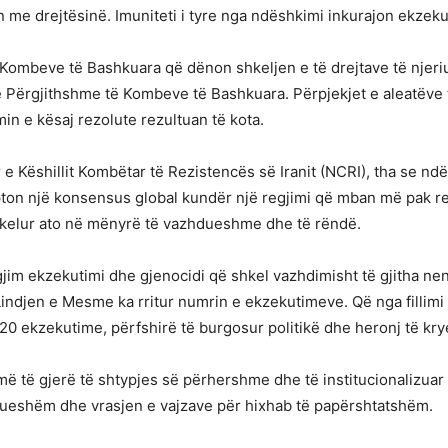
n me drejtësinë. Imuniteti i tyre nga ndëshkimi inkurajon ekzeku
 Kombeve të Bashkuara që dënon shkeljen e të drejtave të njeriu
ërgjithshme të Kombeve të Bashkuara. Përpjekjet e aleatëve të 
min e kësaj rezolute rezultuan të kota.
e Këshillit Kombëtar të Rezistencës së Iranit (NCRI), tha se nd
pton një konsensus global kundër një regjimi që mban më pak re
 shkelur ato në mënyrë të vazhdueshme dhe të rëndë.
egjim ekzekutimi dhe gjenocidi që shkel vazhdimisht të gjitha ne
Lindjen e Mesme ka rritur numrin e ekzekutimeve. Që nga fillimi 
20 ekzekutime, përfshirë të burgosur politikë dhe heronj të kry
më të gjerë të shtypjes së përhershme dhe të institucionalizua
yrueshëm dhe vrasjen e vajzave për hixhab të papërshtatshëm.