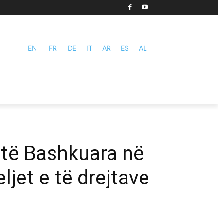
EN
FR
DE
IT
AR
ES
AL
 të Bashkuara në
jet e të drejtave