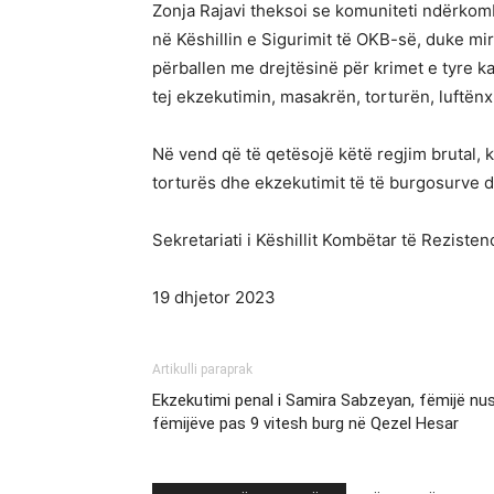
Zonja Rajavi theksoi se komuniteti ndërkombë
në Këshillin e Sigurimit të OKB-së, duke mir
përballen me drejtësinë për krimet e tyre k
tej ekzekutimin, masakrën, torturën, luftënx
Në vend që të qetësojë këtë regjim brutal, 
torturës dhe ekzekutimit të të burgosurve 
Sekretariati i Këshillit Kombëtar të Rezisten
19 dhjetor 2023
Artikulli paraprak
Ekzekutimi penal i Samira Sabzeyan, fëmijë nus
fëmijëve pas 9 vitesh burg në Qezel Hesar