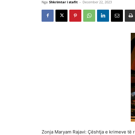
Nga
Shkrimtar i stafit
-
December 22, 2023
Zonja Maryam Rajavi: Çështja e krimeve të re