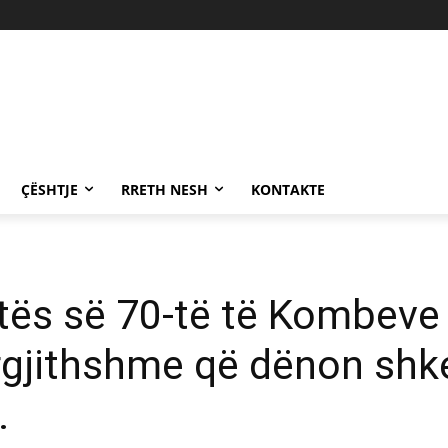
ÇËSHTJE
RRETH NESH
KONTAKTE
utës së 70-të të Kombeve
jithshme që dënon shkel
.