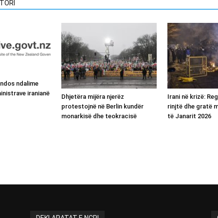
TORI
endos ndalime
inistrave iranianë
Dhjetëra mijëra njerëz
Irani në krizë: Re
protestojnë në Berlin kundër
rinjtë dhe gratë
monarkisë dhe teokracisë
të Janarit 2026
DEKLARATAT E NCRI