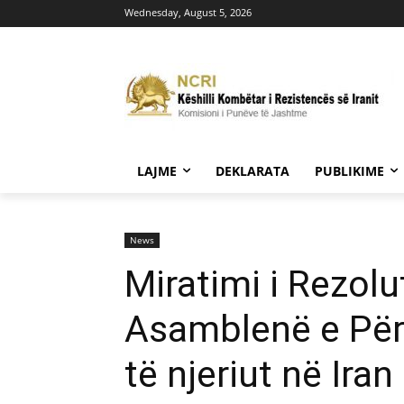
Wednesday, August 5, 2026
LAJME
DEKLARATA
PUBLIKIME
News
Miratimi i Rezol
Asamblenë e Përg
të njeriut në Iran 