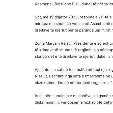
Khamenei, Raisi dhe Eje’i, duhet të përballe
Sot, më 19 dhjetor 2023, rezoluta e 70-të e
miratua me shumicë votash në Asamblenë e P
drejtave të njeriut për të parandaluar mirati
Zonja Maryam Rajavi, Presidente e zgjedhur 
të krimeve të shumta të regjimit, ajo nënku
standardet e të drejtave të njeriut, duke i
Ajo shtoi se sot në Iran është në fuqi një r
Njeriut. Përfitimi nga lufta e tmerrshme në 
ekzekutime dhe në nëntor janë regjistruar 1
Irani, nën sundimin e mullahëve, ka gamën 
diskriminimin, vendosjen e hixhabit të det