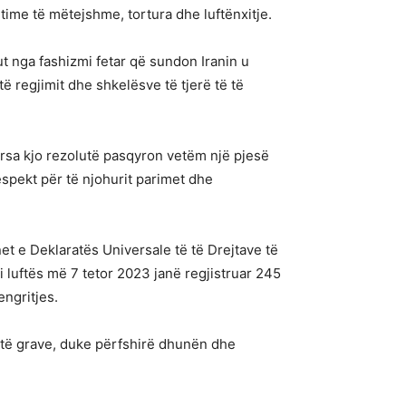
time të mëtejshme, tortura dhe luftënxitje.
t nga fashizmi fetar që sundon Iranin u
regjimit dhe shkelësve të tjerë të të
ërsa kjo rezolutë pasqyron vetëm një pjesë
spekt për të njohurit parimet dhe
net e Deklaratës Universale të të Drejtave të
i luftës më 7 tetor 2023 janë regjistruar 245
engritjes.
r të grave, duke përfshirë dhunën dhe