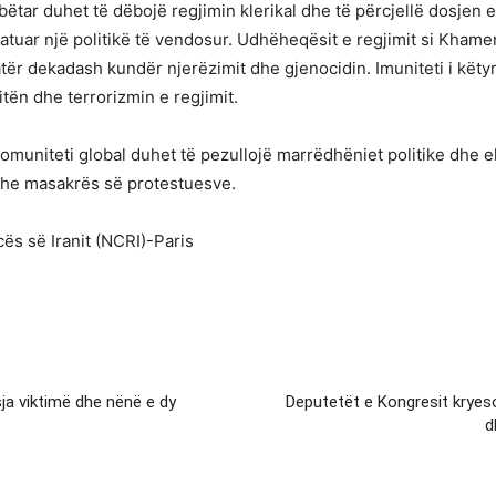
tar duhet të dëbojë regjimin klerikal dhe të përcjellë dosjen e k
atuar një politikë të vendosur. Udhëheqësit e regjimit si Khamene
atër dekadash kundër njerëzimit dhe gjenocidin. Imuniteti i kët
itën dhe terrorizmin e regjimit.
komuniteti global duhet të pezullojë marrëdhëniet politike dhe
dhe masakrës së protestuesve.
cës së Iranit (NCRI)-Paris
ja viktimë dhe nënë e dy
Deputetët e Kongresit kryesoj
d