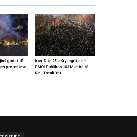
gjimi godet të
Iran: Dita 25 e Kryengritjes –
 mes protestave
PMOI Publikon 103 Martirë të
Rinj, Totali 321
ÇËSHTJET