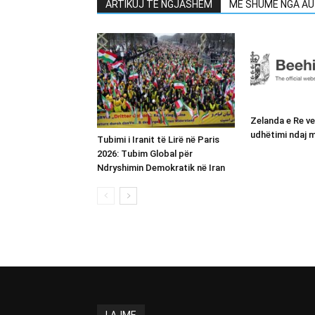
ARTIKUJ TË NGJASHËM
MË SHUMË NGA AU
Zelanda e Re v
udhëtimi ndaj m
Tubimi i Iranit të Lirë në Paris
2026: Tubim Global për
Ndryshimin Demokratik në Iran
LAJME