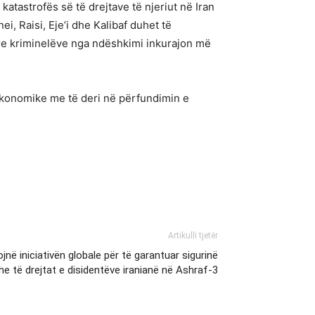
atastrofës së të drejtave të njeriut në Iran
i, Raisi, Eje’i dhe Kalibaf duhet të
yre kriminelëve nga ndëshkimi inkurajon më
 ekonomike me të deri në përfundimin e
Artikulli tjetër
në iniciativën globale për të garantuar sigurinë
he të drejtat e disidentëve iranianë në Ashraf-3