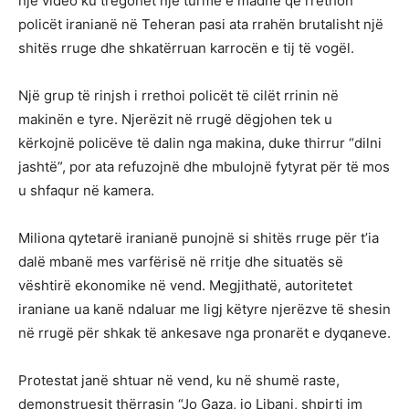
një video ku tregohet një turmë e madhe që rrethon
policët iranianë në Teheran pasi ata rrahën brutalisht një
shitës rruge dhe shkatërruan karrocën e tij të vogël.
Një grup të rinjsh i rrethoi policët të cilët rrinin në
makinën e tyre. Njerëzit në rrugë dëgjohen tek u
kërkojnë policëve të dalin nga makina, duke thirrur “dilni
jashtë”, por ata refuzojnë dhe mbulojnë fytyrat për të mos
u shfaqur në kamera.
Miliona qytetarë iranianë punojnë si shitës rruge për t’ia
dalë mbanë mes varfërisë në rritje dhe situatës së
vështirë ekonomike në vend. Megjithatë, autoritetet
iraniane ua kanë ndaluar me ligj këtyre njerëzve të shesin
në rrugë për shkak të ankesave nga pronarët e dyqaneve.
Protestat janë shtuar në vend, ku në shumë raste,
demonstruesit thërrasin “Jo Gaza, jo Libani, shpirti im