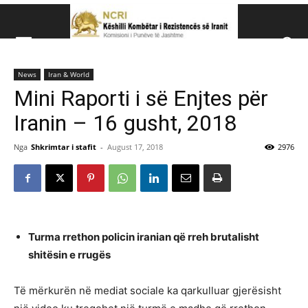
Këshillit Kombëtar të R
News
Iran & World
Këshillit Kombëtar të Rezistencës së Iranit (NCRI)
Mini Raporti i së Enjtes për
Iranin – 16 gusht, 2018
Nga
Shkrimtar i stafit
-
August 17, 2018
2976
Turma rrethon policin iranian që rreh brutalisht
shitësin e rrugës
Të mërkurën në mediat sociale ka qarkulluar gjerësisht