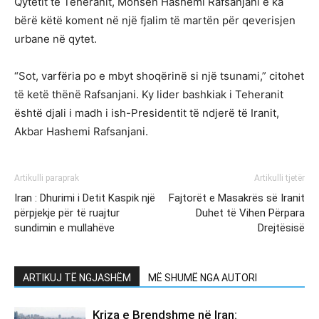
Qytetit të Teheranit, Mohsen Hashemi Rafsanjani e ka
bërë këtë koment në një fjalim të martën për qeverisjen
urbane në qytet.
“Sot, varfëria po e mbyt shoqërinë si një tsunami,” citohet
të ketë thënë Rafsanjani. Ky lider bashkiak i Teheranit
është djali i madh i ish-Presidentit të ndjerë të Iranit,
Akbar Hashemi Rafsanjani.
Artikulli paraprak
Artikulli tjetër
Iran : Dhurimi i Detit Kaspik një
Fajtorët e Masakrës së Iranit
përpjekje për të ruajtur
Duhet të Vihen Përpara
sundimin e mullahëve
Drejtësisë
ARTIKUJ TË NGJASHËM
MË SHUMË NGA AUTORI
Kriza e Brendshme në Iran: