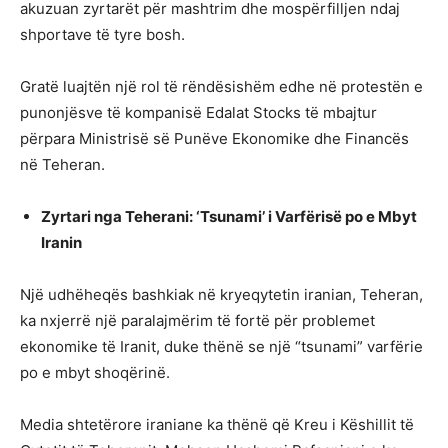
akuzuan zyrtarët për mashtrim dhe mospërfilljen ndaj
shportave të tyre bosh.
Gratë luajtën një rol të rëndësishëm edhe në protestën e
punonjësve të kompanisë Edalat Stocks të mbajtur
përpara Ministrisë së Punëve Ekonomike dhe Financës
në Teheran.
Zyrtari nga Teherani
: ‘Tsunami’
i Varfërisë po e Mbyt
Iranin
Një udhëheqës bashkiak në kryeqytetin iranian, Teheran,
ka nxjerrë një paralajmërim të fortë për problemet
ekonomike të Iranit, duke thënë se një “tsunami” varfërie
po e mbyt shoqërinë.
Media shtetërore iraniane ka thënë që Kreu i Këshillit të