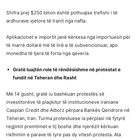
Shifra prej $250 bilion është pothuajse trefishi i të
ardhurave vjetore të Iranit nga nafta.
Aplikacionet e importit janë kërkesa nga importuesit për
të marrë dollarë më të lirë e të subvencionuar, apo
monedha të tjera të forta nga qeveria.
Gratë luajtën role të rëndësishme në protestat e
fundit në
Teh
e
ran
dhe
Rasht
Më 14 gusht, gratë iu bashkuan protestës së
investitorëve të plaçkitur të institucioneve iraniane
Caspian Credit dhe Alborz përpara Bankës Qendrore në
Teheran, Iran. Turma protestuese ia përplasi në fytyrë
regjimit premtimet e tij boshe dhe njerëzit kërkuan
rikthimin e parave të tyre pas dy vitesh protesta. Ata