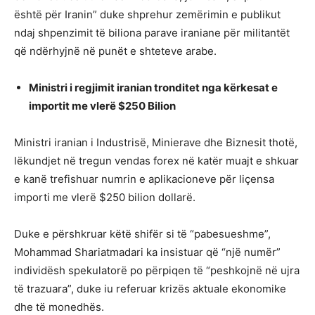
është për Iranin” duke shprehur zemërimin e publikut
ndaj shpenzimit të biliona parave iraniane për militantët
që ndërhyjnë në punët e shteteve arabe.
Ministri i regjimit iranian tronditet nga kërkesat e
importit me vlerë
$250 Bilion
Ministri iranian i Industrisë, Minierave dhe Biznesit thotë,
lëkundjet në tregun vendas forex në katër muajt e shkuar
e kanë trefishuar numrin e aplikacioneve për liçensa
importi me vlerë $250 bilion dollarë.
Duke e përshkruar këtë shifër si të “pabesueshme”,
Mohammad Shariatmadari ka insistuar që “një numër”
individësh spekulatorë po përpiqen të “peshkojnë në ujra
të trazuara”, duke iu referuar krizës aktuale ekonomike
dhe të monedhës.