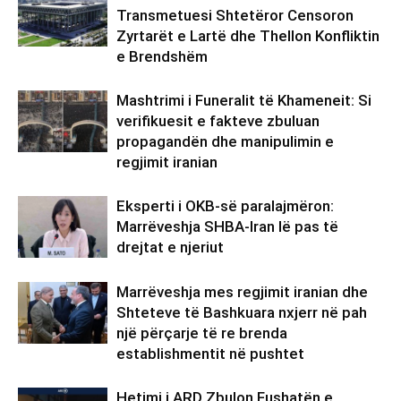
Transmetuesi Shtetëror Censoron
Zyrtarët e Lartë dhe Thellon Konfliktin
e Brendshëm
Mashtrimi i Funeralit të Khameneit: Si
verifikuesit e fakteve zbuluan
propagandën dhe manipulimin e
regjimit iranian
Eksperti i OKB-së paralajmëron:
Marrëveshja SHBA-Iran lë pas të
drejtat e njeriut
Marrëveshja mes regjimit iranian dhe
Shteteve të Bashkuara nxjerr në pah
një përçarje të re brenda
establishmentit në pushtet
Hetimi i ARD Zbulon Fushatën e