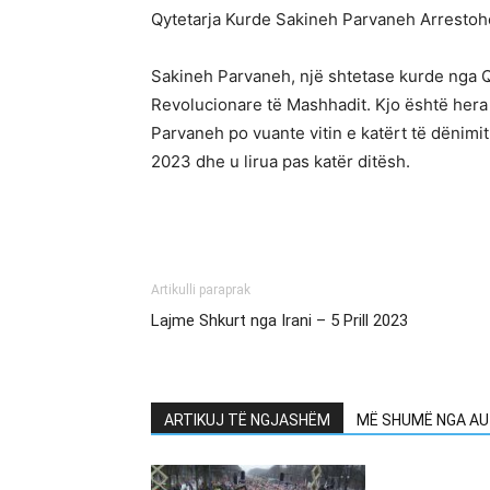
Qytetarja Kurde Sakineh Parvaneh Arrestoh
Sakineh Parvaneh, një shtetase kurde nga Qu
Revolucionare të Mashhadit. Kjo është hera 
Parvaneh po vuante vitin e katërt të dënim
2023 dhe u lirua pas katër ditësh.
Artikulli paraprak
Lajme Shkurt nga Irani – 5 Prill 2023
ARTIKUJ TË NGJASHËM
MË SHUMË NGA AU