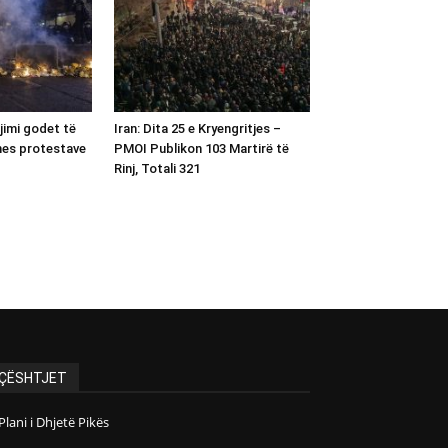
gjimi godet të
Iran: Dita 25 e Kryengritjes –
 mes protestave
PMOI Publikon 103 Martirë të
Rinj, Totali 321
ÇËSHTJET
Plani i Dhjetë Pikës