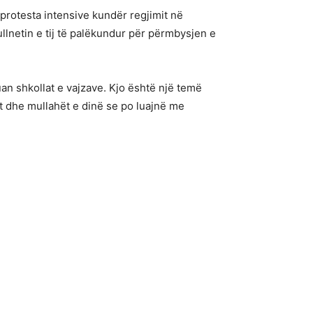
protesta intensive kundër regjimit në
llnetin e tij të palëkundur për përmbysjen e
an shkollat e vajzave. Kjo është një temë
t dhe mullahët e dinë se po luajnë me