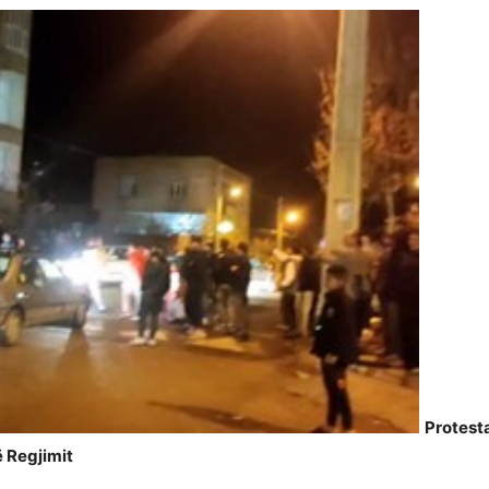
Protest
ë Regjimit