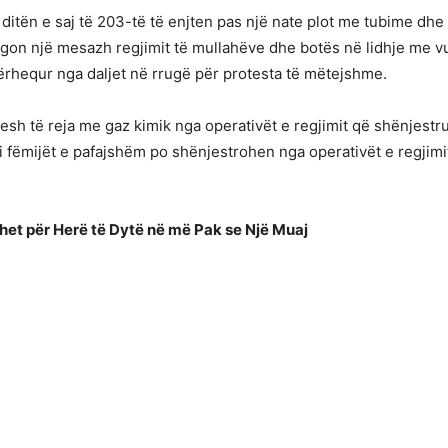
ditën e saj të 203-të të enjten pas një nate plot me tubime dhe 
ërgon një mesazh regjimit të mullahëve dhe botës në lidhje me vu
tërhequr nga daljet në rrugë për protesta të mëtejshme.
sh të reja me gaz kimik nga operativët e regjimit që shënjestru
 fëmijët e pafajshëm po shënjestrohen nga operativët e regjimi
et për Herë të Dytë në më Pak se Një Muaj