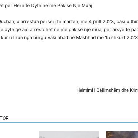
et për Herë të Dytë në më Pak se Një Muaj
chan, u arrestua përsëri të martën, më 4 prill 2023, pasi u th
e dytë që ajo arrestohet në më pak se një muaj për arsye të pa
it kur u lirua nga burgu Vakilabad në Mashhad më 15 shkurt 202
Helmimi i Qëllimshëm dhe Kri
TORI