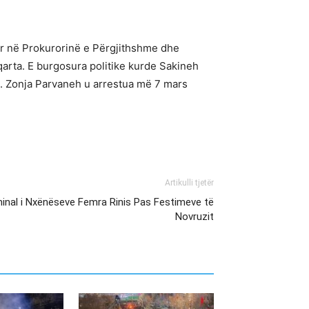
irr në Prokurorinë e Përgjithshme dhe
qarta. E burgosura politike kurde Sakineh
3. Zonja Parvaneh u arrestua më 7 mars
Artikulli tjetër
minal i Nxënëseve Femra Rinis Pas Festimeve të
Novruzit