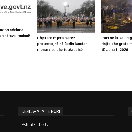
endos ndalime
inistrave iranianë
Dhjetëra mijëra njerëz
Irani në krizë: Re
protestojnë në Berlin kundër
rinjtë dhe gratë
monarkisë dhe teokracisë
të Janarit 2026
DEKLARATAT E NCRI
Ashraf / Liberty