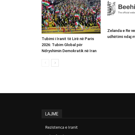
Zelanda e Re v
udhëtimi ndaj m
Tubimi i Iranit të Lirë në Paris
2026: Tubim Global për
Ndryshimin Demokratik në Iran
LAJME
Rezistenca e Iranit