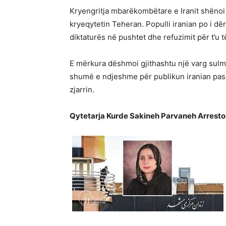
Kryengritja mbarëkombëtare e Iranit shënoi 
kryeqytetin Teheran. Populli iranian po i d
diktaturës në pushtet dhe refuzimit për t’u 
E mërkura dëshmoi gjithashtu një varg sulme
shumë e ndjeshme për publikun iranian pasi
zjarrin.
Qytetarja Kurde Sakineh Parvaneh Arrestoh