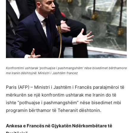
Konfrontimi ushtarak ‘pothuajse i pashmangshëm’ nëse bisedimet bërthamore
me Iranin dështojnë: Ministri i Jashtëm francez
Paris (AFP) – Ministri i Jashtëm i Francës paralajmëroi të
mërkurën se një konfrontim ushtarak me Iranin do të
ishte “pothuajse i pashmangshëm” nëse bisedimet mbi
programin bërthamor të Teheranit dështonin.
Ankesa
e
Francës
në
Gjykatën
Ndërkombëtare
të