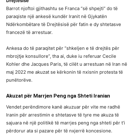
Drejtësisë
Barrot njoftoi gjithashtu se Franca “së shpejti” do të
paraqiste një ankesë kundër Iranit në Gjykatën
Ndërkombëtare të Drejtësisë për fatin e dy shtetasve
francezë të arrestuar.
Ankesa do të paraqitet për “shkeljen e të drejtës për
mbrojtje konsullore”, tha ai, duke iu referuar Cecile
Kohler dhe Jacques Paris, të cilët u arrestuan në Iran në
maj 2022 me akuzat se kërkonin të nxisnin protesta të
punëtorëve.
Akuzat për Marrjen Peng nga Shteti Iranian
Vendet perëndimore kanë akuzuar për vite me radhë
Iranin për arrestimin e shtetasve të tyre me akuza të
sajuara në një politikë të marrjes peng nga shteti për t’i
përdorur ata si pazare për të nxjerrë koncesione.