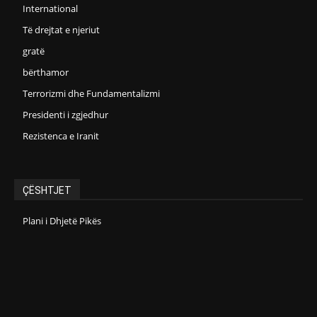
International
Të drejtat e njeriut
gratë
bërthamor
Terrorizmi dhe Fundamentalizmi
Presidenti i zgjedhur
Rezistenca e Iranit
ÇËSHTJET
Plani i Dhjetë Pikës