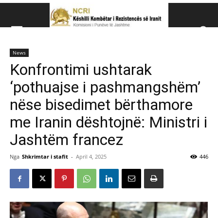
Këshillit Kombëtar të R
News
Këshillit Kombëtar të Rezistencës së Iranit (NCRI)
Konfrontimi ushtarak
‘pothuajse i pashmangshëm’
nëse bisedimet bërthamore
me Iranin dështojnë: Ministri i
Jashtëm francez
Nga
Shkrimtar i stafit
-
April 4, 2025
446