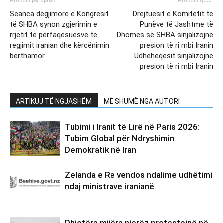
Artikulli paraprak
Artikulli tjetër
Seanca dëgjimore e Kongresit
Drejtuesit e Komitetit të
të SHBA synon zgjerimin e
Punëve të Jashtme të
rrjetit të përfaqësuesve të
Dhomës së SHBA sinjalizojnë
regjimit iranian dhe kërcënimin
presion të ri mbi Iranin
bërthamor
Udhëheqësit sinjalizojnë
presion të ri mbi Iranin
ARTIKUJ TË NGJASHËM
MË SHUMË NGA AUTORI
Tubimi i Iranit të Lirë në Paris 2026:
Tubim Global për Ndryshimin
Demokratik në Iran
Zelanda e Re vendos ndalime udhëtimi
ndaj ministrave iranianë
Dhjetëra mijëra njerëz protestojnë në