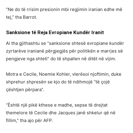
“Ne do të rrisim presionin mbi regjimin iranian edhe më
tej,” tha Barrot.
Sanksione të Reja Evropiane Kundër Iranit
Ai tha gjithashtu se “sanksione shtesë evropiane kundër
zyrtarëve iranianë përgjegjës për politikën e marrjes së
pengjeve nga shteti” do të shpallen në ditët në vijim.
Motra e Cecile, Noemie Kohler, vlerësoi njoftimin, duke
shprehur shpresën se kjo do të ndihmojë “të çojë
çështjen përpara”.
“Është një pikë kthese e madhe, sepse të drejtat
themelore të Cecile dhe Jacques janë shkelur që në
fillim,” tha ajo për AFP.