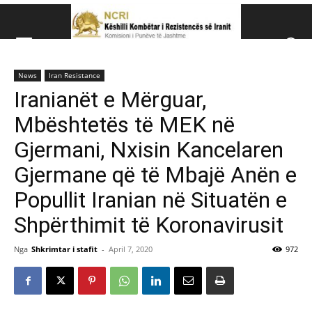
Këshillit Kombëtar të R
News
Iran Resistance
Këshillit Kombëtar të Rezistencës së Iranit (NCRI)
Iranianët e Mërguar,
Mbështetës të MEK në
Gjermani, Nxisin Kancelaren
Gjermane që të Mbajë Anën e
Popullit Iranian në Situatën e
Shpërthimit të Koronavirusit
Nga
Shkrimtar i stafit
-
April 7, 2020
972