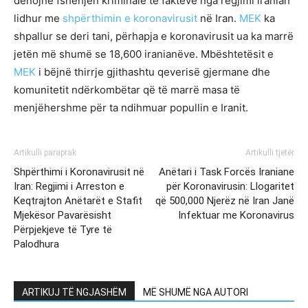
dënojnë fshehjen kriminale të fakteve nga regjimi iranian
lidhur me
shpërthimin e koronavirusit
në Iran.
MEK
ka
shpallur se deri tani, përhapja e koronavirusit ua ka marrë
jetën më shumë se 18,600 iranianëve. Mbështetësit e
MEK
i bëjnë thirrje gjithashtu qeverisë gjermane dhe
komunitetit ndërkombëtar që të marrë masa të
menjëhershme për ta ndihmuar popullin e Iranit.
Artikulli paraprak
Artikulli tjetër
Shpërthimi i Koronavirusit në
Anëtari i Task Forcës Iraniane
Iran: Regjimi i Arreston e
për Koronavirusin: Llogaritet
Keqtrajton Anëtarët e Stafit
që 500,000 Njerëz në Iran Janë
Mjekësor Pavarësisht
Infektuar me Koronavirus
Përpjekjeve të Tyre të
Palodhura
ARTIKUJ TË NGJASHËM
MË SHUMË NGA AUTORI