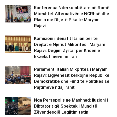
Konferenca Ndërkombëtare në Romë
Mbështet Alternativën e NCRI-së dhe
Planin me Dhjetë Pika të Maryam
Rajavi
Komisioni i Senatit Italian për të
Drejtat e Njeriut Mikpritës i Maryam
Rajavi: Dëgjim Zyrtar për Krisën e
Ekzekutimeve në Iran
Parlamenti Italian Mikpritës i Maryam
Rajavi: Ligjvënësit kërkojnë Republikë
Demokratike dhe Fund të Politikës së
Pajtimeve ndaj Iranit
Nga Persepolis në Mashhad: Iluzioni i
Diktatorit që Spektakli Mund të
Zëvendësojë Legjitimitetin