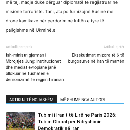
më tej, madje duke dërguar diplomatë të regjistruar në
misione terroriste. Tani, ata po furnizojnë Rusinë me
drone kamikaze për përdorim në luftën e tyre të
paligjshme në Ukrainë.e.
Artikulli paraprak
Artikulli tjetër
Ish-ministri gjerman i
Ekzekutimet mizore të 6 të
Mbrojtjes Jung: Institucionet
burgosurve në Iran të martën
dhe mediat evropiane janë
bllokuar në fushatën e
demonizimit të regjimit iranian.
ARTIKUJ TË NGJASHËM
MË SHUMË NGA AUTORI
Tubimi i Iranit të Lirë në Paris 2026:
Tubim Global për Ndryshimin
Demokratik në Iran