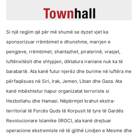
Si një regjim që për më shumë se dyzet vjet ka
sponsorizuar rrëmbimet e dhunshme, marrjen e
pengjeve, rrëmbimet, shantazhet, piraterinë, vrasjet,
luftënxitësit dhe shtypjen, diktatura iraniane nuk ka të
barabartë. Ata kanë futur njerëz dhe burime në luftëra me
përfaqësues në Siri, Irak, Jemen, Liban dhe Gaza. Ata
kanë mbështetur hapur organizatat terroriste si
Hezbollahu dhe Hamasi. Nëpërmjet krahut ekstra-
territorial të Forcës Quds të Korpusit të tyre të Gardës
Revolucionare Islamike (IRGC), ata kanë drejtuar
operacione ekstremiste në të gjithë Lindjen e Mesme dhe