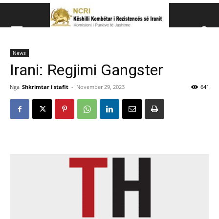
Këshillit Kombëtar të R
News
Këshillit Kombëtar të Rezistencës së Iranit (NCRI)
Irani: Regjimi Gangster
Nga
Shkrimtar i stafit
-
November 29, 2023
641