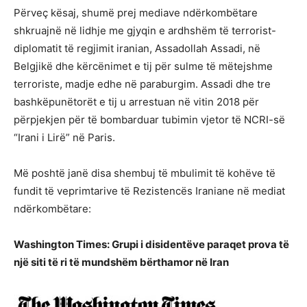
Përveç kësaj, shumë prej mediave ndërkombëtare
shkruajnë në lidhje me gjyqin e ardhshëm të terrorist-
diplomatit të regjimit iranian, Assadollah Assadi, në
Belgjikë dhe kërcënimet e tij për sulme të mëtejshme
terroriste, madje edhe në paraburgim. Assadi dhe tre
bashkëpunëtorët e tij u arrestuan në vitin 2018 për
përpjekjen për të bombarduar tubimin vjetor të NCRI-së
“Irani i Lirë” në Paris.
Më poshtë janë disa shembuj të mbulimit të kohëve të
fundit të veprimtarive të Rezistencës Iraniane në mediat
ndërkombëtare:
Washington Times: Grupi i disidentëve paraqet prova të
një siti të ri të mundshëm bërthamor në Iran