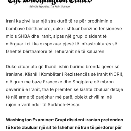
Irani ka zhvilluar një strukturë të re për prodhimin e
bombave bërthamore, duke i shtuar benzine tensioneve
midis SHBA dhe Iranit, sipas një grupi disident të
mërguar i cili ka ekspozuar pjesë të infrastrukturës së
fshehtë bërthamore të Teheranit në të kaluarën.
Duke cituar ato që thanë, ishin burime brenda qeverisë
iraniane, Këshilli Kombëtar i Rezistencës së Iranit (NCRI),
një grup me bazë Franceze dhe Shqiptare që mbron
qeverinë e Iranit, tha të premten se kishte zbuluar detaje
të një arme të panjohur më parë, objekt zhvillimi në
rajonin verilindor të Sorkheh-Hesar.
Washington Examiner: Grupi disident iranian pretendon
të ketë zbuluar një sit të fshehur në Iran të përdorur për