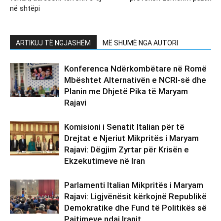
në shtëpi
ARTIKUJ TË NGJASHËM
MË SHUMË NGA AUTORI
Konferenca Ndërkombëtare në Romë
Mbështet Alternativën e NCRI-së dhe
Planin me Dhjetë Pika të Maryam
Rajavi
Komisioni i Senatit Italian për të
Drejtat e Njeriut Mikpritës i Maryam
Rajavi: Dëgjim Zyrtar për Krisën e
Ekzekutimeve në Iran
Parlamenti Italian Mikpritës i Maryam
Rajavi: Ligjvënësit kërkojnë Republikë
Demokratike dhe Fund të Politikës së
Pajtimeve ndaj Iranit