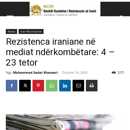
Këshillit Kombëtar të R
News
Iran Resistance
Këshillit Kombëtar të Rezistencës së Iranit (NCRI)
Rezistenca iraniane në
mediat ndërkombëtare: 4 –
23 tetor
Nga
Mohammad Sadat Khansari
-
October 24, 2020
1271