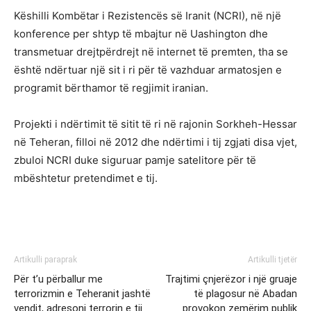
Këshilli Kombëtar i Rezistencës së Iranit (NCRI), në një
konference per shtyp të mbajtur në Uashington dhe
transmetuar drejtpërdrejt në internet të premten, tha se
është ndërtuar një sit i ri për të vazhduar armatosjen e
programit bërthamor të regjimit iranian.
Projekti i ndërtimit të sitit të ri në rajonin Sorkheh-Hessar
në Teheran, filloi në 2012 dhe ndërtimi i tij zgjati disa vjet,
zbuloi NCRI duke siguruar pamje satelitore për të
mbështetur pretendimet e tij.
Artikulli paraprak
Artikulli tjetër
Për t’u përballur me
Trajtimi çnjerëzor i një gruaje
terrorizmin e Teheranit jashtë
të plagosur në Abadan
vendit, adresoni terrorin e tij
provokon zemërim publik