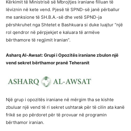
Kërkimit të Ministrisë së Mbrojtjes iraniane filluan të
lëviznin në kete vend. Pjesë të SPND-së janë përballur
me sanksione të SH.B.A.-së dhe vetë SPND-ja
përshkruhet nga Shtetet e Bashkuara si duke luajtur “një
rol qendror në përpjekjet e kaluara të armëve
bërthamore të regjimit Iranian”.
Asharq Al-Awsat: Grupi i Opozitës iraniane zbulon një
vend sekret bërthamor pranë Teheranit
Një grup i opozitës iraniane në mërgim tha se kishte
zbuluar një vend të ri sekret ushtarak për të cilin ata kanë
frikë se po përdoret për të provuar në programin
bërthamor iranian.