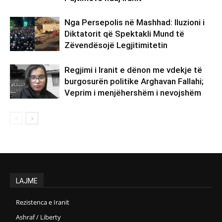
Nga Persepolis në Mashhad: Iluzioni i
Diktatorit që Spektakli Mund të
Zëvendësojë Legjitimitetin
Regjimi i Iranit e dënon me vdekje të
burgosurën politike Arghavan Fallahi;
Veprim i menjëhershëm i nevojshëm
LAJME
Rezistenca e Iranit
Ashraf / Liberty