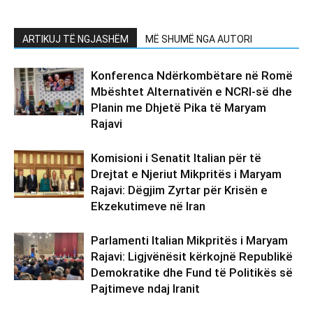
ARTIKUJ TË NGJASHËM
MË SHUMË NGA AUTORI
Konferenca Ndërkombëtare në Romë
Mbështet Alternativën e NCRI-së dhe
Planin me Dhjetë Pika të Maryam
Rajavi
Komisioni i Senatit Italian për të
Drejtat e Njeriut Mikpritës i Maryam
Rajavi: Dëgjim Zyrtar për Krisën e
Ekzekutimeve në Iran
Parlamenti Italian Mikpritës i Maryam
Rajavi: Ligjvënësit kërkojnë Republikë
Demokratike dhe Fund të Politikës së
Pajtimeve ndaj Iranit