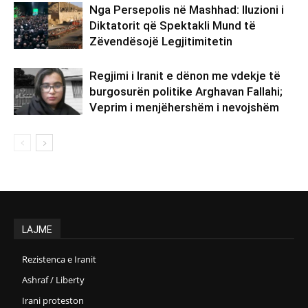
Nga Persepolis në Mashhad: Iluzioni i
Diktatorit që Spektakli Mund të
Zëvendësojë Legjitimitetin
Regjimi i Iranit e dënon me vdekje të
burgosurën politike Arghavan Fallahi;
Veprim i menjëhershëm i nevojshëm
LAJME
Rezistenca e Iranit
Ashraf / Liberty
Irani proteston