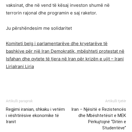
vaksinat, dhe në vend të kësaj investon shumë në
terrorin rajonal dhe programin e saj raketor.
Ju përshëndesim me solidaritet
Komiteti belg i parlamentarëve dhe kryetarëve të
bashkive për një Iran Demokratik, mbështeti protestat në
Isfahan dhe qytete të tjera në Iran për krizën e ujit – Irani
LiriaIrani Liria
Artikulli paraprak
Artikulli tjetër
Regjimi iranian, shkaku i vetëm
Iran – Njësitë e Rezistencës
i vështirësive ekonomike të
dhe Mbështetësit e MEK
Iranit
Përkujtojnë “Ditën e
Studentëve”