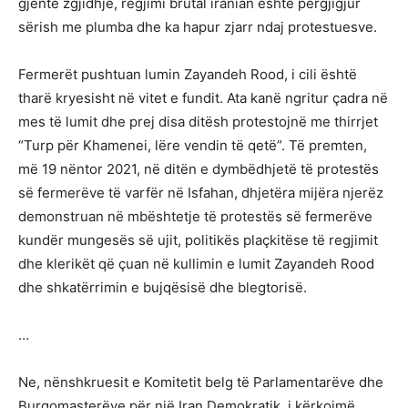
gjente zgjidhje, regjimi brutal iranian është përgjigjur
sërish me plumba dhe ka hapur zjarr ndaj protestuesve.
Fermerët pushtuan lumin Zayandeh Rood, i cili është
tharë kryesisht në vitet e fundit. Ata kanë ngritur çadra në
mes të lumit dhe prej disa ditësh protestojnë me thirrjet
“Turp për Khamenei, lëre vendin të qetë”. Të premten,
më 19 nëntor 2021, në ditën e dymbëdhjetë të protestës
së fermerëve të varfër në Isfahan, dhjetëra mijëra njerëz
demonstruan në mbështetje të protestës së fermerëve
kundër mungesës së ujit, politikës plaçkitëse të regjimit
dhe klerikët që çuan në kullimin e lumit Zayandeh Rood
dhe shkatërrimin e bujqësisë dhe blegtorisë.
…
Ne, nënshkruesit e Komitetit belg të Parlamentarëve dhe
Burgomasterëve për një Iran Demokratik, i kërkojmë