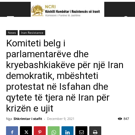
Këshillit Kombëtar të R
News
Iran Resistance
Këshillit Kombëtar të Rezistencës së Iranit (NCRI)
Komiteti belg i
parlamentarëve dhe
kryebashkiakëve për një Iran
demokratik, mbështeti
protestat në Isfahan dhe
qytete të tjera në Iran për
krizën e ujit
Nga
Shkrimtar i stafit
-
December 9, 2021
847