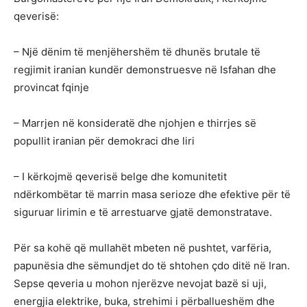
qeverisë:
– Një dënim të menjëhershëm të dhunës brutale të
regjimit iranian kundër demonstruesve në Isfahan dhe
provincat fqinje
– Marrjen në konsideratë dhe njohjen e thirrjes së
popullit iranian për demokraci dhe liri
– I kërkojmë qeverisë belge dhe komunitetit
ndërkombëtar të marrin masa serioze dhe efektive për të
siguruar lirimin e të arrestuarve gjatë demonstratave.
Për sa kohë që mullahët mbeten në pushtet, varfëria,
papunësia dhe sëmundjet do të shtohen çdo ditë në Iran.
Sepse qeveria u mohon njerëzve nevojat bazë si uji,
energjia elektrike, buka, strehimi i përballueshëm dhe