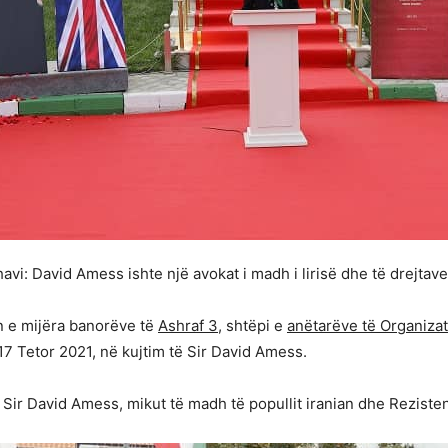
vi: David Amess ishte një avokat i madh i lirisë dhe të drejtave 
 e mijëra banorëve të
Ashraf 3
, shtëpi e
anëtarëve të Organizat
17 Tetor 2021, në kujtim të Sir David Amess.
ir David Amess, mikut të madh të popullit iranian dhe Rezisten