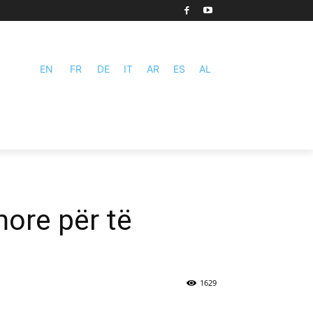
EN
FR
DE
IT
AR
ES
AL
more për të
1629