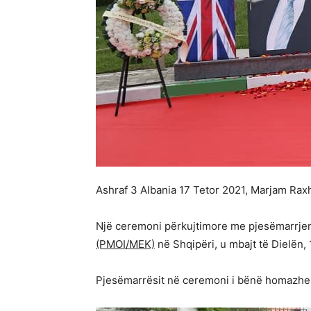
Ashraf 3 Albania 17 Tetor 2021, Marjam Raxha
Një ceremoni përkujtimore me pjesëmarrjen
(PMOI/MEK)
në Shqipëri, u mbajt të Dielën, 
Pjesëmarrësit në ceremoni i bënë homazhe S