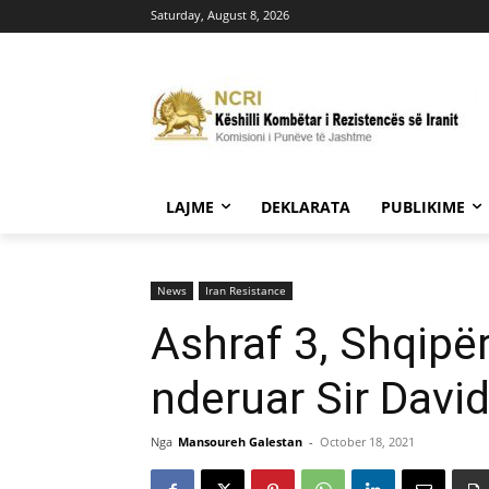
Saturday, August 8, 2026
LAJME
DEKLARATA
PUBLIKIME
News
Iran Resistance
Ashraf 3, Shqipër
nderuar Sir Dav
Nga
Mansoureh Galestan
-
October 18, 2021