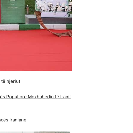
të njeriut
ës Popullore Moxhahedin të Iranit
cës Iraniane.