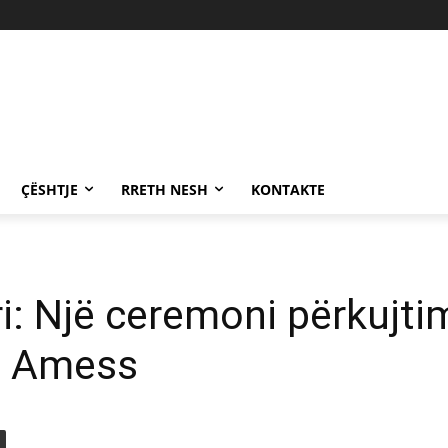
ÇËSHTJE
RRETH NESH
KONTAKTE
i: Një ceremoni përkujti
id Amess