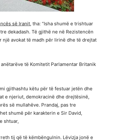
ncës së Iranit,
tha: “Isha shumë e trishtuar
 tre dekadash. Të gjithë ne në Rezistencën
 një avokat të madh për lirinë dhe të drejtat
, anëtarëve të Komitetit Parlamentar Britanik
mi gjithashtu këtu për të festuar jetën dhe
tat e njeriut, demokracinë dhe drejtësinë,
turës së mullahëve. Prandaj, pas tre
uhet shumë për karakterin e Sir David,
e shtuar,
reth tij që të këmbëngulnin. Lëvizja jonë e