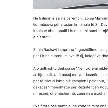
Në fjalimin e saj në ceremoni,
zonja Maryam
kur mësova për vrasjen kriminale të Sir Dav
Iraniane dhe populli i Iranit kemi humbur nj
e njeriut “.
Zonja Raxhavi
i shprehu “ngushëllimet e saj 
për Lirinë e Iranit, miqve të tij, kolegëve dh
Ajo gjithashtu theksoi se “Ne nuk jemi mbled
arritjet e tij. Unë besoj me vendosmëri se a
për të cilat ai ishte një kampion i palodhur,
dekadash mbështetje për Rezistencën Popullo
mirësinë, dhembshurinë, zemrën e madhe, int
“Në fitore ose humbje, në kohë të mira dhe t