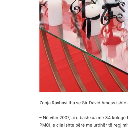
Zonja Raxhavi tha se Sir David Amess ishte 
– Në vitin 2007, ai u bashkua me 34 kolegë t
PMOI, e cila ishte bërë me urdhër të regjimit