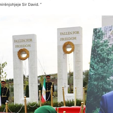
irënjohjeje Sir David. ”