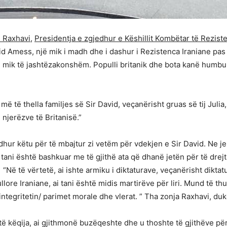
 Raxhavi
,
Presidentja e zgjedhur e Këshillit Kombëtar të Reziste
id Amess, një mik i madh dhe i dashur i Rezistenca Iraniane pas
ë mik të jashtëzakonshëm. Populli britanik dhe bota kanë humbur
më të thella familjes së Sir David, veçanërisht gruas së tij Julia
e njerëzve të Britanisë.”
hur këtu për të mbajtur zi vetëm për vdekjen e Sir David. Ne je
i tani është bashkuar me të gjithë ata që dhanë jetën për të drej
 ” “Në të vërtetë, ai ishte armiku i diktaturave, veçanërisht dikta
re Iraniane, ai tani është midis martirëve për liri. Mund të th
egritetin/ parimet morale dhe vlerat. ” Tha zonja Raxhavi, duk
ë këqija, ai gjithmonë buzëqeshte dhe u thoshte të gjithëve për