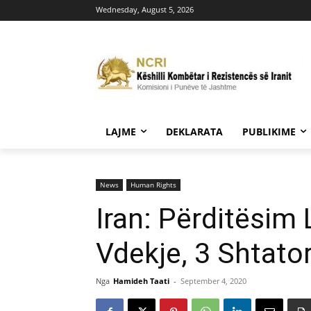
Wednesday, August 5, 2026
LAJME
DEKLARATA
PUBLIKIME
News
Human Rights
Iran: Përditësim
Vdekje, 3 Shtato
Nga
Hamideh Taati
-
September 4, 2020