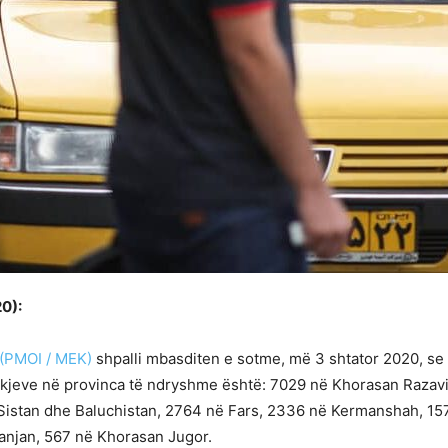
0):
 (PMOI / MEK)
shpalli mbasditen e sotme, më 3 shtator 2020, se
vdekjeve në provinca të ndryshme është: 7029 në Khorasan Raza
Sistan dhe Baluchistan, 2764 në Fars, 2336 në Kermanshah, 15
anjan, 567 në Khorasan Jugor.