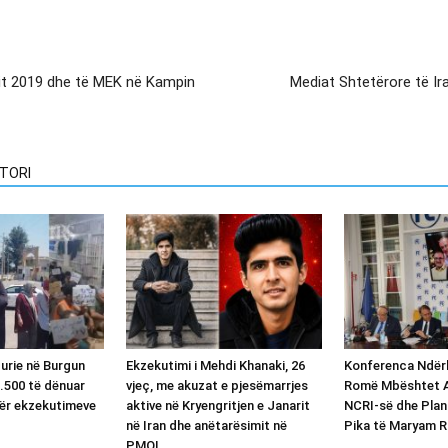
orit 2019 dhe të MEK në Kampin
Mediat Shtetërore të Ir
TORI
 urie në Burgun
Ekzekutimi i Mehdi Khanaki, 26
Konferenca Ndër
.500 të dënuar
vjeç, me akuzat e pjesëmarrjes
Romë Mbështet Al
ër ekzekutimeve
aktive në Kryengritjen e Janarit
NCRI-së dhe Plan
në Iran dhe anëtarësimit në
Pika të Maryam R
PMOI