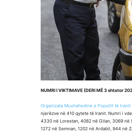
NUMRI I VIKTIMAVE (DERI MË 3 shtator 202
Organizata Muxhahedine e Popullit të Iranit
njerëzve në 410 qytete të Iranit. Numri i 
4330 në Lorestan, 4082 në Gilan, 3069 në 
1272 në Semnan, 1202 në Ardabil, 944 në Z