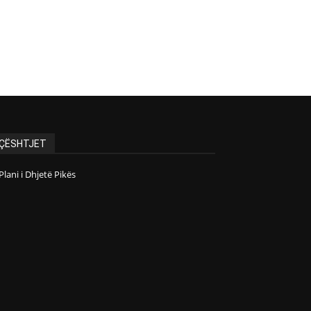
ÇËSHTJET
Plani i Dhjetë Pikës