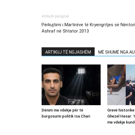
Artikulli paraprak
Përkujtimi i Martirëve të Kryengritjes së Nënt
Ashraf në Shtator 2013
ARTIKUJ TË NGJASHËM
MË SHUMË NGA AU
Dënim me vdekje për të
Grevë historike
burgosurin politik Isa Chari
Ghezel Hesar: 1
me vdekje kund