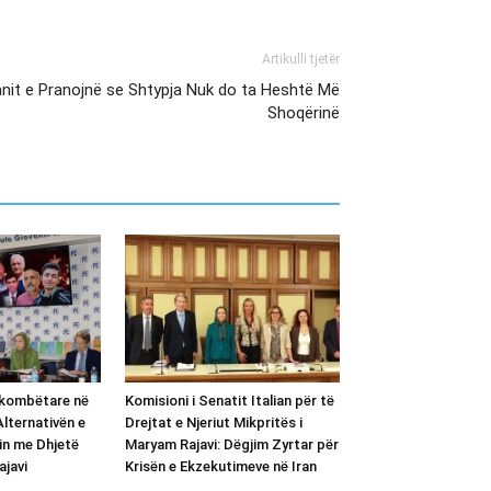
Artikulli tjetër
anit e Pranojnë se Shtypja Nuk do ta Heshtë Më
Shoqërinë
kombëtare në
Komisioni i Senatit Italian për të
ternativën e
Drejtat e Njeriut Mikpritës i
in me Dhjetë
Maryam Rajavi: Dëgjim Zyrtar për
ajavi
Krisën e Ekzekutimeve në Iran