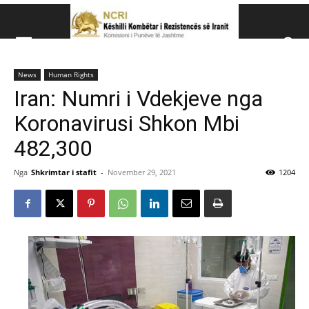
Këshillit Kombëtar të R
News
Human Rights
Këshillit Kombëtar të Rezistencës së Iranit (NCRI)
Iran: Numri i Vdekjeve nga
Koronavirusi Shkon Mbi
482,300
Nga
Shkrimtar i stafit
-
November 29, 2021
1204