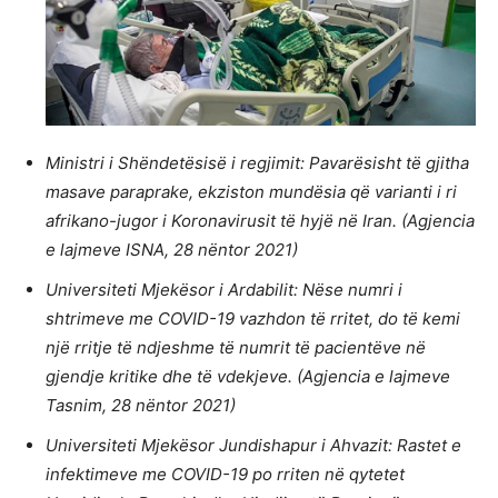
Ministri i Shëndetësisë i regjimit: Pavarësisht të gjitha
masave paraprake, ekziston mundësia që varianti i ri
afrikano-jugor i Koronavirusit të hyjë në Iran. (Agjencia
e lajmeve ISNA, 28 nëntor 2021)
Universiteti Mjekësor i Ardabilit: Nëse numri i
shtrimeve me COVID-19 vazhdon të rritet, do të kemi
një rritje të ndjeshme të numrit të pacientëve në
gjendje kritike dhe të vdekjeve. (Agjencia e lajmeve
Tasnim, 28 nëntor 2021)
Universiteti Mjekësor Jundishapur i Ahvazit: Rastet e
infektimeve me COVID-19 po rriten në qytetet