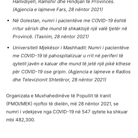
Hamidiyeh, Ramshir dhe Hindijan të Provincës.
(Agjencia e lajmeve Fars, 28 nëntor 2021)
Në Golestan, numri i pacientëve me COVID-19 është
rritur sërish dhe mund të shkaktojë një valë tjetër në
Provincë. (Tasnim, 28 nëntor 2021)
Universiteti Mjekësor i Mashhadit: Numri i pacientëve
me COVID-19 të pahospitalizuar u rrit në periferi të
qytetit javën e kaluar dhe mund të jetë një pikë kthese
për COVID-19 ose gripin. (Agjencia e lajmeve e Radios
dhe Televizionit Shtetëror, 28 nëntor 2021)
Organizata e Muxhahedinëve të Popullit të Iranit
(PMOI/MEK) njoftoi të dielën, më 28 nëntor 2021, se
numri i vdekjeve nga COVID-19 në 547 qytete ka shkuar
mbi 482,300.