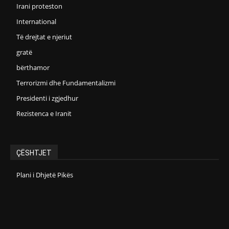
Irani proteston
International
Të drejtat e njeriut
gratë
bërthamor
Terrorizmi dhe Fundamentalizmi
Presidenti i zgjedhur
Rezistenca e Iranit
ÇËSHTJET
Plani i Dhjetë Pikës