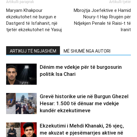
Artikulli paraprak
Artikulli tjetër
Maryam Khakpour
Mbrojtja Joefektive e Hamid
ekzekutohet në burgun e
Noury-t Hap Rrugën për
Dastgerd të Isfahanit, një
Ndjekjen Penale të Raisi-t të
tjetër ekzekutohet në Yasuj
Iranit
ARTIKUJ TË NGJASHËM
MË SHUMË NGA AUTORI
Dënim me vdekje për të burgosurin
politik Isa Chari
Grevë historike urie në Burgun Ghezel
Hesar: 1.500 të dënuar me vdekje
kundër ekzekutimeve
Ekzekutimi i Mehdi Khanaki, 26 vjeç,
me akuzat e pjesëmarrjes aktive në