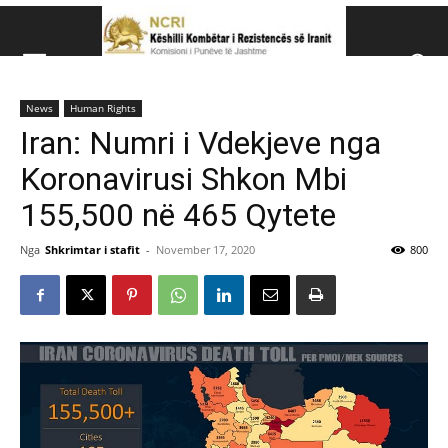
Këshillit Kombëtar të R
News
Human Rights
Këshillit Kombëtar të Rezistencës së Iranit (NCRI)
Iran: Numri i Vdekjeve nga
Koronavirusi Shkon Mbi
155,500 në 465 Qytete
Nga
Shkrimtar i stafit
-
November 17, 2020
800