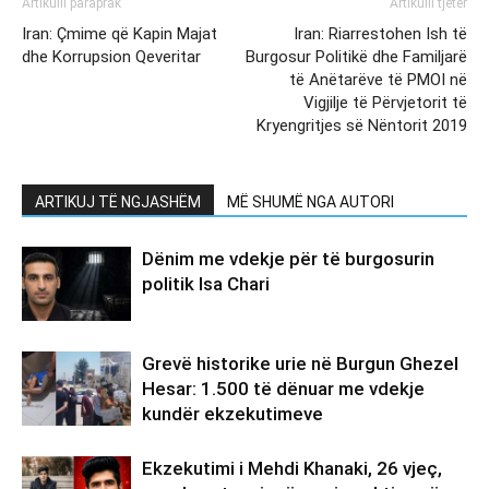
Artikulli paraprak
Artikulli tjetër
Iran: Çmime që Kapin Majat
Iran: Riarrestohen Ish të
dhe Korrupsion Qeveritar
Burgosur Politikë dhe Familjarë
të Anëtarëve të PMOI në
Vigjilje të Përvjetorit të
Kryengritjes së Nëntorit 2019
ARTIKUJ TË NGJASHËM
MË SHUMË NGA AUTORI
Dënim me vdekje për të burgosurin
politik Isa Chari
Grevë historike urie në Burgun Ghezel
Hesar: 1.500 të dënuar me vdekje
kundër ekzekutimeve
Ekzekutimi i Mehdi Khanaki, 26 vjeç,