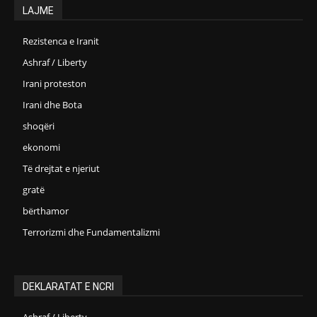
LAJME
Rezistenca e Iranit
Ashraf / Liberty
Irani proteston
Irani dhe Bota
shoqëri
ekonomi
Të drejtat e njeriut
gratë
bërthamor
Terrorizmi dhe Fundamentalizmi
DEKLARATAT E NCRI
Ashraf / Liberty