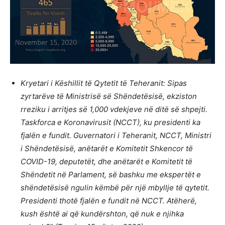
Kryetari i Këshillit të Qytetit të Teheranit: Sipas
zyrtarëve të Ministrisë së Shëndetësisë, ekziston
rreziku i arritjes së 1,000 vdekjeve në ditë së shpejti.
Taskforca e Koronavirusit (NCCT), ku presidenti ka
fjalën e fundit. Guvernatori i Teheranit, NCCT, Ministri
i Shëndetësisë, anëtarët e Komitetit Shkencor të
COVID-19, deputetët, dhe anëtarët e Komitetit të
Shëndetit në Parlament, së bashku me ekspertët e
shëndetësisë ngulin këmbë për një mbyllje të qytetit.
Presidenti thotë fjalën e fundit në NCCT. Atëherë,
kush është ai që kundërshton, që nuk e njihka