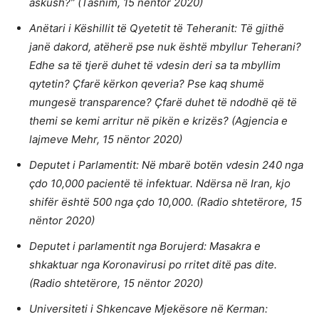
askush?” (Tasnim, 15 nëntor 2020)
Anëtari i Këshillit të Qyetetit të Teheranit: Të gjithë
janë dakord, atëherë pse nuk është mbyllur Teherani?
Edhe sa të tjerë duhet të vdesin deri sa ta mbyllim
qytetin? Çfarë kërkon qeveria? Pse kaq shumë
mungesë transparence? Çfarë duhet të ndodhë që të
themi se kemi arritur në pikën e krizës? (Agjencia e
lajmeve Mehr, 15 nëntor 2020)
Deputet i Parlamentit: Në mbarë botën vdesin 240 nga
çdo 10,000 pacientë të infektuar. Ndërsa në Iran, kjo
shifër është 500 nga çdo 10,000. (Radio shtetërore, 15
nëntor 2020)
Deputet i parlamentit nga Borujerd: Masakra e
shkaktuar nga Koronavirusi po rritet ditë pas dite.
(Radio shtetërore, 15 nëntor 2020)
Universiteti i Shkencave Mjekësore në Kerman: