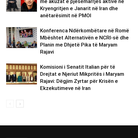
me akuzat e pjesëmarrjes aktive në
Kryengritjen e Janarit në Iran dhe
anëtarësimit në PMOI
Konferenca Ndërkombëtare në Romë
Mbështet Alternativën e NCRI-së dhe
Planin me Dhjetë Pika të Maryam
Rajavi
Komisioni i Senatit Italian për të
Drejtat e Njeriut Mikpritës i Maryam
Rajavi: Dëgjim Zyrtar për Krisën e
Ekzekutimeve në Iran