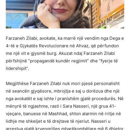
Farzaneh Zilabi, avokate, ka marrë një vendim nga Dega e
4-të e Gjykatës Revolucionare në Ahvaz, që përfundon
me një vit e gjysmë burg. Akuzat ndaj Farzaneh Zilabi
përfshijnë “propagandë kundër regjimit” dhe “fyerje të
lidershipit”.
Megjithëse Farzaneh Zilabi nuk mori pjesë personalisht
në seancën gjyqësore, mbrojtja e saj u dorëzua dhe një
nga avokatët e saj ishte i pranishëm gjatë procedurës. Në
mënyrë të ngjashme, rasti i Sara Nasseri, një grua 41-
vjeçare, banuese në Mashhad, shton alarmin në rritje në
lidhje me shkeljet e të drejtave të njeriut. Nasseri u
arrestua gjatë kryengritjes mbarëkombëtare më 6 dhjetor