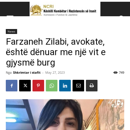
Këshillit Kombëtar të R
News
Këshillit Kombëtar të Rezistencës së Iranit (NCRI)
Farzaneh Zilabi, avokate,
është dënuar me një vit e
gjysmë burg
Nga
Shkrimtar i stafit
-
May 27, 2023
749