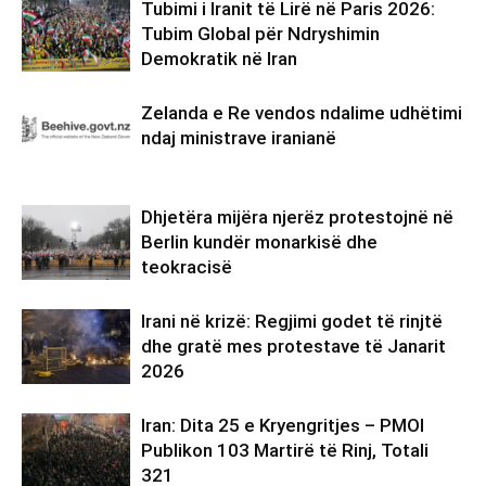
Tubimi i Iranit të Lirë në Paris 2026:
Tubim Global për Ndryshimin
Demokratik në Iran
Zelanda e Re vendos ndalime udhëtimi
ndaj ministrave iranianë
Dhjetëra mijëra njerëz protestojnë në
Berlin kundër monarkisë dhe
teokracisë
Irani në krizë: Regjimi godet të rinjtë
dhe gratë mes protestave të Janarit
2026
Iran: Dita 25 e Kryengritjes – PMOI
Publikon 103 Martirë të Rinj, Totali
321