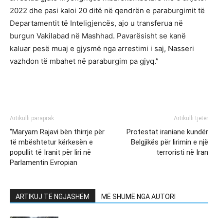
2022 dhe pasi kaloi 20 ditë në qendrën e paraburgimit të
Departamentit të Inteligjencës, ajo u transferua në
burgun Vakilabad në Mashhad. Pavarësisht se kanë
kaluar pesë muaj e gjysmë nga arrestimi i saj, Nasseri
vazhdon të mbahet në paraburgim pa gjyq.”
Artikulli paraprak
Artikulli tjetër
“Maryam Rajavi bën thirrje për
Protestat iraniane kundër
të mbështetur kërkesën e
Belgjikës për lirimin e një
popullit të Iranit për liri në
terroristi në Iran
Parlamentin Evropian
ARTIKUJ TË NGJASHËM
MË SHUMË NGA AUTORI