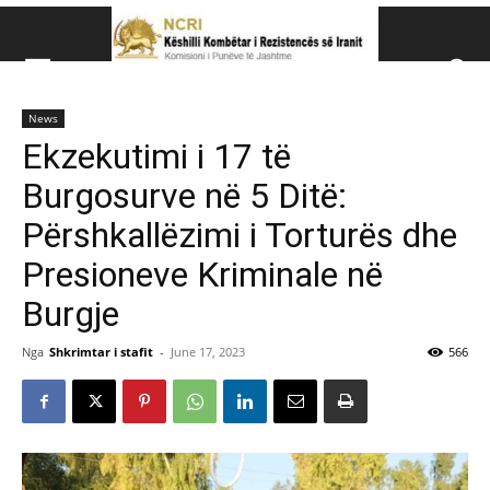
Këshillit Kombëtar të R
News
Këshillit Kombëtar të Rezistencës së Iranit (NCRI)
Ekzekutimi i 17 të
Burgosurve në 5 Ditë:
Përshkallëzimi i Torturës dhe
Presioneve Kriminale në
Burgje
Nga
Shkrimtar i stafit
-
June 17, 2023
566