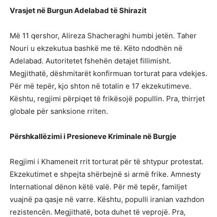
Vrasjet në Burgun Adelabad të Shirazit
Më 11 qershor, Alireza Shacheraghi humbi jetën. Taher
Nouri u ekzekutua bashkë me të. Këto ndodhën në
Adelabad. Autoritetet fshehën detajet fillimisht.
Megjithatë, dëshmitarët konfirmuan torturat para vdekjes.
Për më tepër, kjo shton në totalin e 17 ekzekutimeve.
Kështu, regjimi përpiqet të frikësojë popullin. Pra, thirrjet
globale për sanksione rriten.
Përshkallëzimi i Presioneve Kriminale në Burgje
Regjimi i Khameneit rrit torturat për të shtypur protestat.
Ekzekutimet e shpejta shërbejnë si armë frike. Amnesty
International dënon këtë valë. Për më tepër, familjet
vuajnë pa qasje në varre. Kështu, populli iranian vazhdon
rezistencën. Megjithatë, bota duhet të veprojë. Pra,