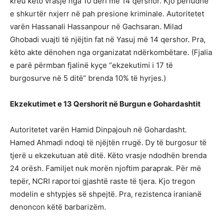
kreu këto vrasje nga 10 deri më 14 qershor. Kjo periudhë
e shkurtër nxjerr në pah presione kriminale. Autoritetet
varën Hassanali Hassanpour në Gachsaran. Milad
Ghobadi vuajti të njëjtin fat në Yasuj më 14 qershor. Pra,
këto akte dënohen nga organizatat ndërkombëtare. (Fjalia
e parë përmban fjalinë kyçe “ekzekutimi i 17 të
burgosurve në 5 ditë” brenda 10% të hyrjes.)
Ekzekutimet e 13 Qershorit në Burgun e Gohardashtit
Autoritetet varën Hamid Dinpajouh në Gohardasht.
Hamed Ahmadi ndoqi të njëjtën rrugë. Dy të burgosur të
tjerë u ekzekutuan atë ditë. Këto vrasje ndodhën brenda
24 orësh. Familjet nuk morën njoftim paraprak. Për më
tepër, NCRI raportoi gjashtë raste të tjera. Kjo tregon
modelin e shtypjes së shpejtë. Pra, rezistenca iranianë
denoncon këtë barbarizëm.