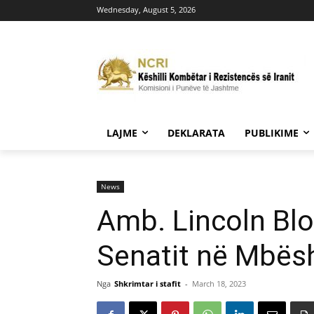
Wednesday, August 5, 2026
LAJME
DEKLARATA
PUBLIKIME
News
Amb. Lincoln Blo
Senatit në Mbësh
Nga
Shkrimtar i stafit
-
March 18, 2023