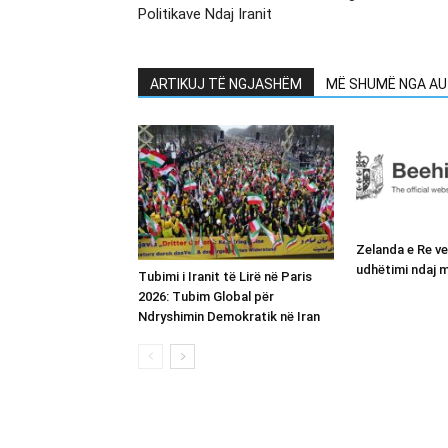
Politikave Ndaj Iranit
ARTIKUJ TË NGJASHËM
MË SHUMË NGA AU
Zelanda e Re v
udhëtimi ndaj m
Tubimi i Iranit të Lirë në Paris
2026: Tubim Global për
Ndryshimin Demokratik në Iran