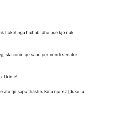
pak flokët nga hixhabi dhe pse kjo nuk
egjislacionin që sapo përmendi senatori
a. Urime!
jnë atë që sapo thashë. Këta njerëz [duke iu