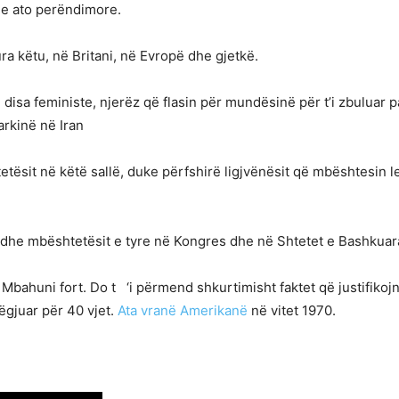
he ato perëndimore.
ra këtu, në Britani, në Evropë dhe gjetkë.
, disa feministe, njerëz që flasin për mundësinë për t’i zbuluar 
arkinë në Iran
tësit në këtë sallë, duke përfshirë ligjvënësit që mbështesin l
dhe mbështetësit e tyre në Kongres dhe në Shtetet e Bashkuar
ë. Mbahuni fort. Do t ‘i përmend shkurtimisht faktet që justifiko
dëgjuar për 40 vjet.
Ata vranë Amerikanë
në vitet 1970.