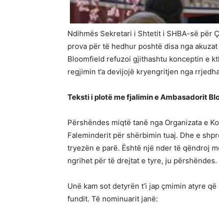
Ndihmës Sekretari i Shtetit i SHBA-së për Ç
prova për të hedhur poshtë disa nga akuzat n
Bloomfield refuzoi gjithashtu konceptin e k
regjimin t’a devijojë kryengritjen nga rrjed
Teksti i plotë me fjalimin e Ambasadorit Bl
Përshëndes miqtë tanë nga Organizata e Kom
Faleminderit për shërbimin tuaj. Dhe e shp
tryezën e parë. Është një nder të qëndroj m
ngrihet për të drejtat e tyre, ju përshëndes
Unë kam sot detyrën t’i jap çmimin atyre q
fundit. Të nominuarit janë: