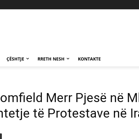
ÇËSHTJE
RRETH NESH
KONTAKTE
omfield Merr Pjesë në M
tetje të Protestave në I