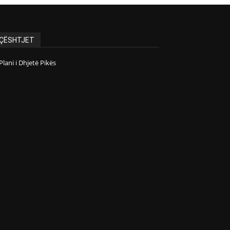
ÇËSHTJET
Plani i Dhjetë Pikës