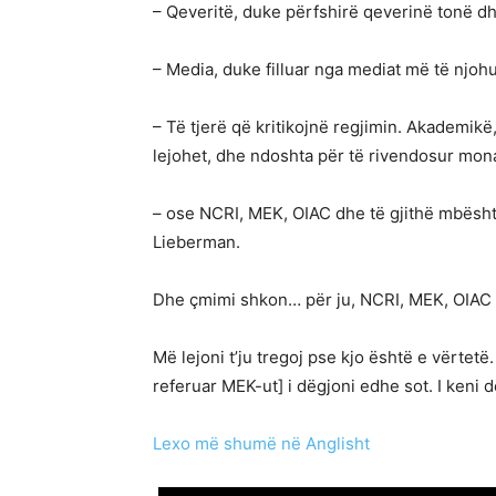
– Qeveritë, duke përfshirë qeverinë tonë d
– Media, duke filluar nga mediat më të njohu
– Të tjerë që kritikojnë regjimin. Akademikë
lejohet, dhe ndoshta për të rivendosur mon
– ose NCRI, MEK, OIAC dhe të gjithë mbështe
Lieberman.
Dhe çmimi shkon… për ju, NCRI, MEK, OIAC 
Më lejoni t’ju tregoj pse kjo është e vërtet
referuar MEK-ut] i dëgjoni edhe sot. I keni 
Lexo më shumë në Anglisht