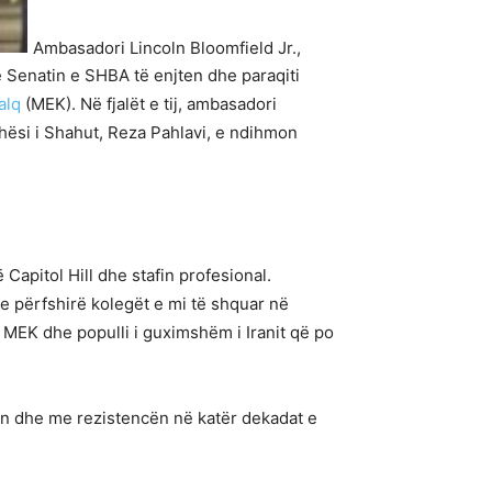
Ambasadori Lincoln Bloomfield Jr.,
ë Senatin e SHBA të enjten dhe paraqiti
alq
(MEK). Në fjalët e tij, ambasadori
hësi i Shahut, Reza Pahlavi, e ndihmon
apitol Hill dhe stafin profesional.
e përfshirë kolegët e mi të shquar në
 MEK dhe populli i guximshëm i Iranit që po
in dhe me rezistencën në katër dekadat e