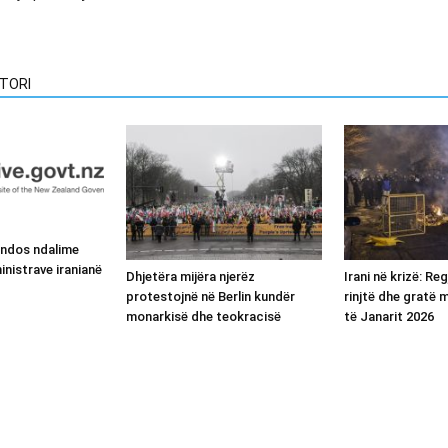
TORI
endos ndalime
inistrave iranianë
Dhjetëra mijëra njerëz
Irani në krizë: Re
protestojnë në Berlin kundër
rinjtë dhe gratë
monarkisë dhe teokracisë
të Janarit 2026