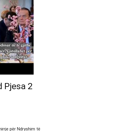
 Pjesa 2
irrje për Ndryshim të