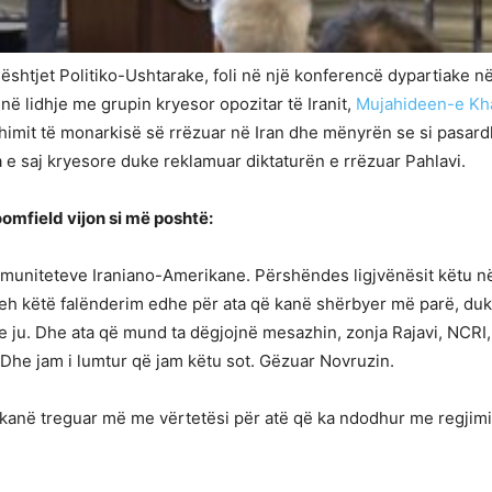
ështjet Politiko-Ushtarake, foli në një konferencë dypartiake n
ë lidhje me grupin kryesor opozitar të Iranit,
Mujahideen-e Kh
thimit të monarkisë së rrëzuar në Iran dhe mënyrën se si pasard
ha e saj kryesore duke reklamuar diktaturën e rrëzuar Pahlavi.
oomfield vijon si më poshtë:
uniteteve Iraniano-Amerikane. Përshëndes ligjvënësit këtu në C
reh këtë falënderim edhe për ata që kanë shërbyer më parë, duk
e ju. Dhe ata që mund ta dëgjojnë mesazhin, zonja Rajavi, NCRI,
. Dhe jam i lumtur që jam këtu sot. Gëzuar Novruzin.
ë kanë treguar më me vërtetësi për atë që ka ndodhur me regjim