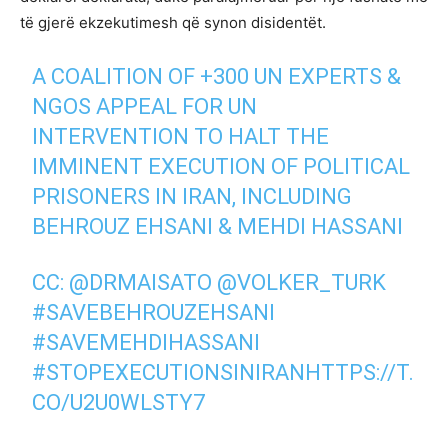
të gjerë ekzekutimesh që synon disidentët.
A COALITION OF +300 UN EXPERTS &
NGOS APPEAL FOR UN
INTERVENTION TO HALT THE
IMMINENT EXECUTION OF POLITICAL
PRISONERS IN IRAN, INCLUDING
BEHROUZ EHSANI & MEHDI HASSANI
CC:
@DRMAISATO
@VOLKER_TURK
#SAVEBEHROUZEHSANI
#SAVEMEHDIHASSANI
#STOPEXECUTIONSINIRAN
HTTPS://T.
CO/U2U0WLSTY7