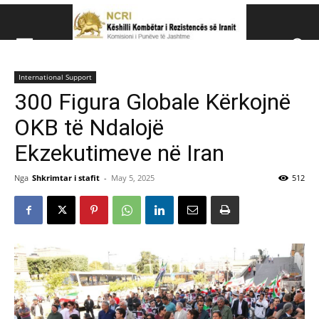
Këshillit Kombëtar të R
International Support
Këshillit Kombëtar të Rezistencës së Iranit (NCRI)
300 Figura Globale Kërkojnë
OKB të Ndalojë
Ekzekutimeve në Iran
Nga
Shkrimtar i stafit
-
May 5, 2025
512