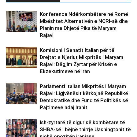
Konferenca Ndërkombëtare në Romë
Mbështet Alternativën e NCRI-së dhe
Planin me Dhjetë Pika të Maryam
Rajavi
Komisioni i Senatit Italian për të
Drejtat e Njeriut Mikpritës i Maryam
Rajavi: Dëgjim Zyrtar për Krisën e
Ekzekutimeve në Iran
Parlamenti Italian Mikpritës i Maryam
Rajavi: Ligjvënësit kërkojnë Republikë
Demokratike dhe Fund të Politikës së
Pajtimeve ndaj Iranit
Ish-zyrtarë të sigurisë kombëtare të
SHBA-së i bëjnë thirrje Uashingtonit të
njohë opozitën iraniane