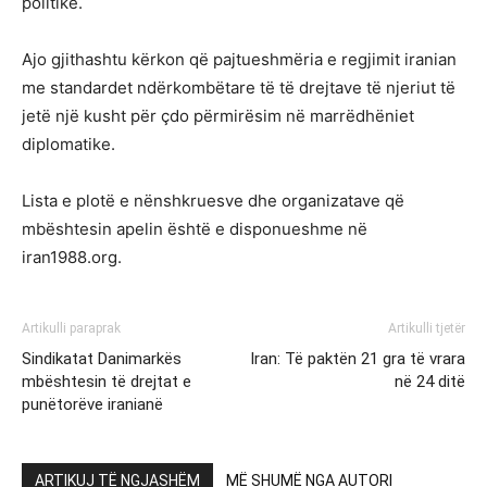
politikë.
Ajo gjithashtu kërkon që pajtueshmëria e regjimit iranian
me standardet ndërkombëtare të të drejtave të njeriut të
jetë një kusht për çdo përmirësim në marrëdhëniet
diplomatike.
Lista e plotë e nënshkruesve dhe organizatave që
mbështesin apelin është e disponueshme në
iran1988.org.
Artikulli paraprak
Artikulli tjetër
Sindikatat Danimarkës
Iran: Të paktën 21 gra të vrara
mbështesin të drejtat e
në 24 ditë
punëtorëve iranianë
ARTIKUJ TË NGJASHËM
MË SHUMË NGA AUTORI