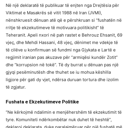
Në një deklaratë të publikuar të enjten nga Drejtësia për
Viktimat e Masakrës së vitit 1988 në Iran (JVMI),
nënshkruesit dënuan atë që e përshkruan si “fushatën në
rritje të ekzekutimeve të motivuara politikisht” të
Teheranit. Apeli nxori në pah rastet e Behrouz Ehsanit, 69
vjeç, dhe Mehdi Hassani, 48 vjeç, dënimet me vdekje të
të cilëve u konfirmuan së fundmi nga Gjykata e Lartë e
regjimit iranian pas akuzave për “armiqësi kundër Zotit”
dhe “korrupsion në tokë”. Të dy burrat u dënuan pas një
gjyqi pesëminutësh dhe thuhet se iu mohua këshilla
ligjore për gati dy vjet, ndërsa duruan tortura dhe izolim
të zgjatur.
Fushata e Ekzekutimeve Politike
“Ne kërkojmë ndalimin e menjëhershëm të ekzekutimit të
tyre. Komuniteti ndërkombëtar nuk duhet të heshtë”,
deklaroi deklarata, duke paralajmëruar për një fushatë më