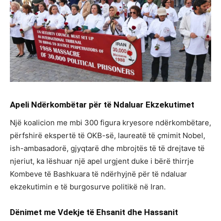
Apeli
Ndërkombëtar
për
të
Ndaluar
Ekzekutimet
Një koalicion me mbi 300 figura kryesore ndërkombëtare,
përfshirë ekspertë të OKB-së, laureatë të çmimit Nobel,
ish-ambasadorë, gjyqtarë dhe mbrojtës të të drejtave të
njeriut, ka lëshuar një apel urgjent duke i bërë thirrje
Kombeve të Bashkuara të ndërhyjnë për të ndaluar
ekzekutimin e të burgosurve politikë në Iran.
Dënimet me Vdekje të Ehsanit dhe Hassanit