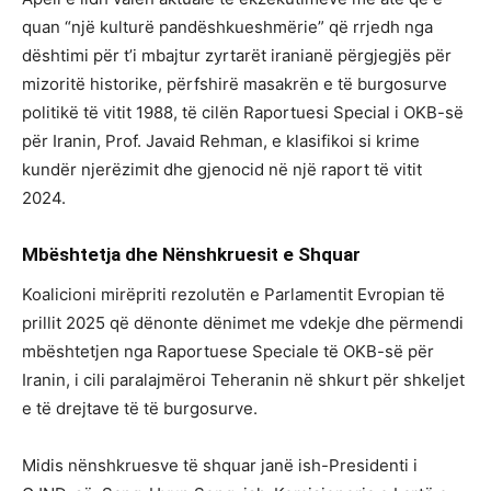
quan “një kulturë pandëshkueshmërie” që rrjedh nga
dështimi për t’i mbajtur zyrtarët iranianë përgjegjës për
mizoritë historike, përfshirë masakrën e të burgosurve
politikë të vitit 1988, të cilën Raportuesi Special i OKB-së
për Iranin, Prof. Javaid Rehman, e klasifikoi si krime
kundër njerëzimit dhe gjenocid në një raport të vitit
2024.
Mbështetja dhe Nënshkruesit e Shquar
Koalicioni mirëpriti rezolutën e Parlamentit Evropian të
prillit 2025 që dënonte dënimet me vdekje dhe përmendi
mbështetjen nga Raportuese Speciale të OKB-së për
Iranin, i cili paralajmëroi Teheranin në shkurt për shkeljet
e të drejtave të të burgosurve.
Midis nënshkruesve të shquar janë ish-Presidenti i