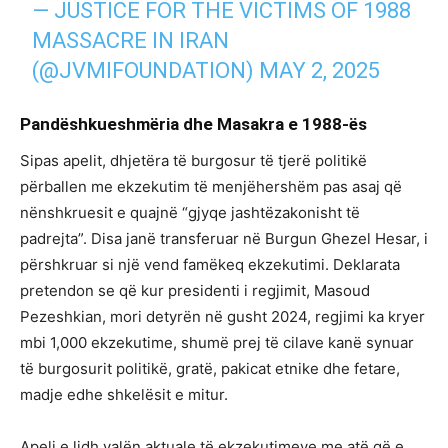
— JUSTICE FOR THE VICTIMS OF 1988
MASSACRE IN IRAN
(@JVMIFOUNDATION)
MAY 2, 2025
Pandëshkueshmëria dhe Masakra e 1988-ës
Sipas apelit, dhjetëra të burgosur të tjerë politikë
përballen me ekzekutim të menjëhershëm pas asaj që
nënshkruesit e quajnë “gjyqe jashtëzakonisht të
padrejta”. Disa janë transferuar në Burgun Ghezel Hesar, i
përshkruar si një vend famëkeq ekzekutimi. Deklarata
pretendon se që kur presidenti i regjimit, Masoud
Pezeshkian, mori detyrën në gusht 2024, regjimi ka kryer
mbi 1,000 ekzekutime, shumë prej të cilave kanë synuar
të burgosurit politikë, gratë, pakicat etnike dhe fetare,
madje edhe shkelësit e mitur.
Apeli e lidh valën aktuale të ekzekutimeve me atë që e