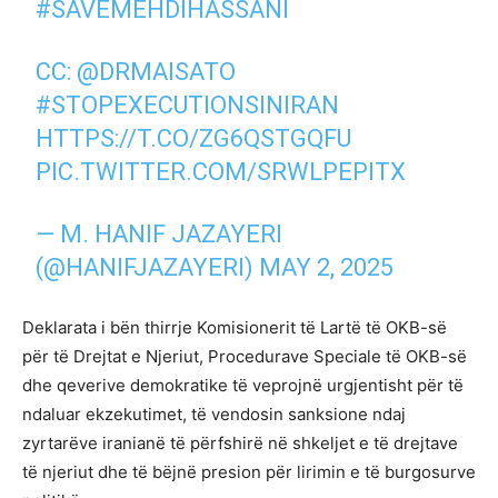
#SAVEMEHDIHASSANI
CC:
@DRMAISATO
#STOPEXECUTIONSINIRAN
HTTPS://T.CO/ZG6QSTGQFU
PIC.TWITTER.COM/SRWLPEPITX
— M. HANIF JAZAYERI
(@HANIFJAZAYERI)
MAY 2, 2025
Deklarata i bën thirrje Komisionerit të Lartë të OKB-së
për të Drejtat e Njeriut, Procedurave Speciale të OKB-së
dhe qeverive demokratike të veprojnë urgjentisht për të
ndaluar ekzekutimet, të vendosin sanksione ndaj
zyrtarëve iranianë të përfshirë në shkeljet e të drejtave
të njeriut dhe të bëjnë presion për lirimin e të burgosurve