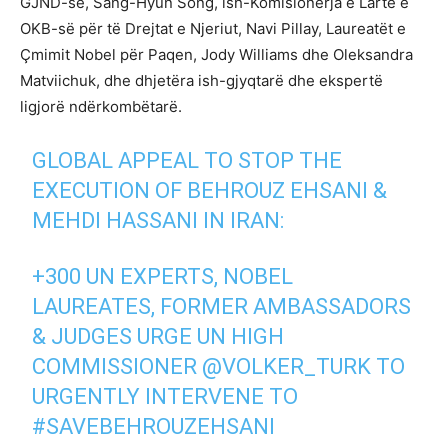
GJND-së, Sang-Hyun Song, ish-Komisionerja e Lartë e
OKB-së për të Drejtat e Njeriut, Navi Pillay, Laureatët e
Çmimit Nobel për Paqen, Jody Williams dhe Oleksandra
Matviichuk, dhe dhjetëra ish-gjyqtarë dhe ekspertë
ligjorë ndërkombëtarë.
GLOBAL APPEAL TO STOP THE
EXECUTION OF BEHROUZ EHSANI &
MEHDI HASSANI IN IRAN:
+300 UN EXPERTS, NOBEL
LAUREATES, FORMER AMBASSADORS
& JUDGES URGE UN HIGH
COMMISSIONER
@VOLKER_TURK
TO
URGENTLY INTERVENE TO
#SAVEBEHROUZEHSANI