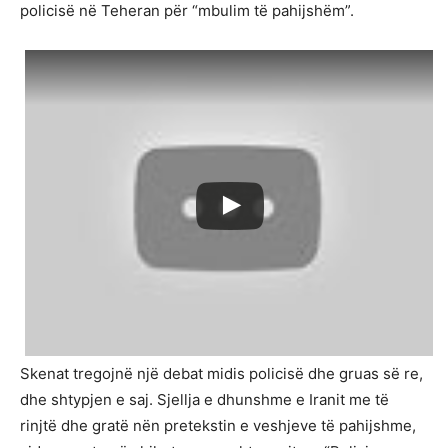
policisë në Teheran për “mbulim të pahijshëm”.
Skenat tregojnë një debat midis policisë dhe gruas së re,
dhe shtypjen e saj. Sjellja e dhunshme e Iranit me të
rinjtë dhe gratë nën pretekstin e veshjeve të pahijshme,