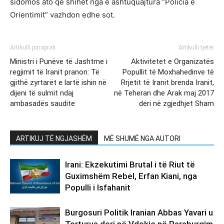
sidomos ato që shihet nga e ashtuquajtura “Policia e
Orientimit” vazhdon edhe sot.
Artikulli paraprak
Artikulli tjetër
Ministri i Punëve të Jashtme i
Aktivitetet e Organizatës
regjimit të Iranit pranon: Të
Popullit të Moxhahedinve të
gjithë zyrtarët e lartë ishin në
Rrjetit të Iranit brenda Iranit,
dijeni të sulmit ndaj
në Teheran dhe Arak maj 2017
ambasadës saudite
deri në zgjedhjet Sham
ARTIKUJ TË NGJASHËM
MË SHUMË NGA AUTORI
Irani: Ekzekutimi Brutal i të Riut të
Guximshëm Rebel, Erfan Kiani, nga
Populli i Isfahanit
Burgosuri Politik Iranian Abbas Yavari u