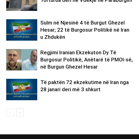
Torturua deri në Vdekje në Paraburgim
Sulm në Njesinë 4 të Burgut Ghezel
Hesar; 22 të Burgosur Politikë në Iran
u Zhdukën
Regjimi Iranian Ekzekuton Dy Të
Burgosur Politikë, Anëtarë të PMOI-së,
në Burgun Ghezel Hesar
Të paktën 72 ekzekutime në Iran nga
28 janari deri më 3 shkurt