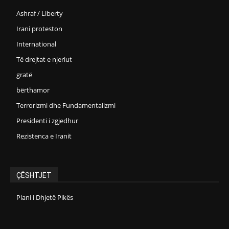
Ashraf / Liberty
Irani proteston
International
Të drejtat e njeriut
gratë
bërthamor
Terrorizmi dhe Fundamentalizmi
Presidenti i zgjedhur
Rezistenca e Iranit
ÇËSHTJET
Plani i Dhjetë Pikës