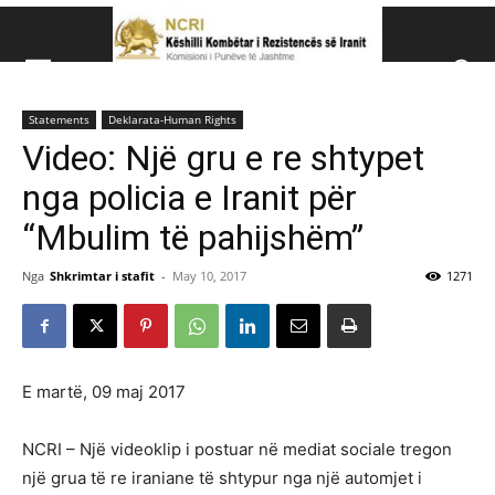
Këshillit Kombëtar të R
Statements
Deklarata-Human Rights
Këshillit Kombëtar të Rezistencës së Iranit (NCRI)
Video: Një gru e re shtypet
nga policia e Iranit për
“Mbulim të pahijshëm”
Nga
Shkrimtar i stafit
-
May 10, 2017
1271
E martë, 09 maj 2017
NCRI – Një videoklip i postuar në mediat sociale tregon
një grua të re iraniane të shtypur nga një automjet i