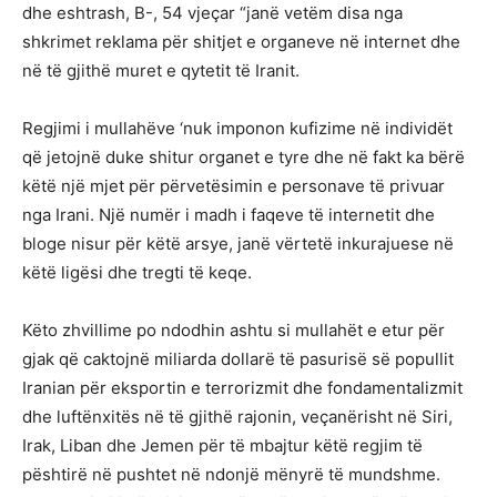
dhe eshtrash, B-, 54 vjeçar “janë vetëm disa nga
shkrimet reklama për shitjet e organeve në internet dhe
në të gjithë muret e qytetit të Iranit.
Regjimi i mullahëve ‘nuk imponon kufizime në individët
që jetojnë duke shitur organet e tyre dhe në fakt ka bërë
këtë një mjet për përvetësimin e personave të privuar
nga Irani. Një numër i madh i faqeve të internetit dhe
bloge nisur për këtë arsye, janë vërtetë inkurajuese në
këtë ligësi dhe tregti të keqe.
Këto zhvillime po ndodhin ashtu si mullahët e etur për
gjak që caktojnë miliarda dollarë të pasurisë së popullit
Iranian për eksportin e terrorizmit dhe fondamentalizmit
dhe luftënxitës në të gjithë rajonin, veçanërisht në Siri,
Irak, Liban dhe Jemen për të mbajtur këtë regjim të
pështirë në pushtet në ndonjë mënyrë të mundshme.