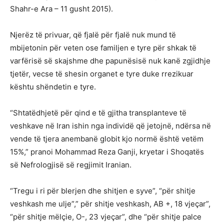
Shahr-e Ara – 11 gusht 2015).
Njerëz të privuar, që fjalë për fjalë nuk mund të
mbijetonin për veten ose familjen e tyre për shkak të
varfërisë së skajshme dhe papunësisë nuk kanë zgjidhje
tjetër, vecse të shesin organet e tyre duke rrezikuar
kështu shëndetin e tyre.
“Shtatëdhjetë për qind e të gjitha transplanteve të
veshkave në Iran ishin nga individë që jetojnë, ndërsa në
vende të tjera anembanë globit kjo normë është vetëm
15%,” pranoi Mohammad Reza Ganji, kryetar i Shoqatës
së Nefrologjisë së regjimit Iranian.
“Tregu i ri për blerjen dhe shitjen e syve”, “për shitje
veshkash me ulje”,” për shitje veshkash, AB +, 18 vjeçar”,
“për shitje mëlçie, O-, 23 vjeçar”, dhe “për shitje palce