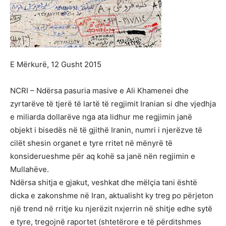
E Mërkurë, 12 Gusht 2015
NCRI – Ndërsa pasuria masive e Ali Khamenei dhe
zyrtarëve të tjerë të lartë të regjimit Iranian si dhe vjedhja
e miliarda dollarëve nga ata lidhur me regjimin janë
objekt i bisedës në të gjithë Iranin, numri i njerëzve të
cilët shesin organet e tyre rritet në mënyrë të
konsiderueshme për aq kohë sa janë nën regjimin e
Mullahëve.
Ndërsa shitja e gjakut, veshkat dhe mëlçia tani është
dicka e zakonshme në Iran, aktualisht ky treg po përjeton
një trend në rritje ku njerëzit nxjerrin në shitje edhe sytë
e tyre, tregojnë raportet (shtetërore e të përditshmes