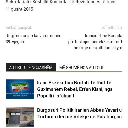
Sekretariati i Këshillit Kombëtar të Rezistencës të Iranit
11 gusht 2015
Artikulli paraprak
Artikulli tjetër
Regjimi Iranian ka varur nënën
Iranianët në Kanada
39-vjeçare
protestojnë për ekzekutimet
në rritje në atdheun e tyre
ARTIKUJ TË NGJASHËM
MË SHUMË NGA AUTORI
Irani: Ekzekutimi Brutal i të Riut të
Guximshëm Rebel, Erfan Kiani, nga
Populli i Isfahanit
Burgosuri Politik Iranian Abbas Yavari u
Torturua deri në Vdekje në Paraburgim