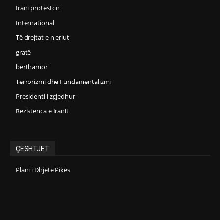
Irani proteston
International
Të drejtat e njeriut
gratë
bërthamor
Terrorizmi dhe Fundamentalizmi
Presidenti i zgjedhur
Rezistenca e Iranit
ÇËSHTJET
Plani i Dhjetë Pikës