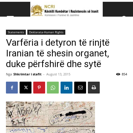
Këshillit Kombëtar të R
Statements
Deklarata-Human Rights
Këshillit Kombëtar të Rezistencës së Iranit (NCRI)
Varfëria i detyron të rinjtë
Iranian të shesin organet,
duke përfshirë dhe sytë
Nga
Shkrimtar i stafit
-
August 13, 2015
854