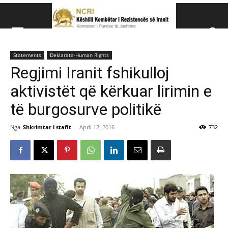
Këshillit Kombëtar të R
Statements
Deklarata-Human Rights
Këshillit Kombëtar të Rezistencës së Iranit (NCRI)
Regjimi Iranit fshikulloj
aktivistët që kërkuar lirimin e
të burgosurve politikë
Nga
Shkrimtar i stafit
-
April 12, 2016
732