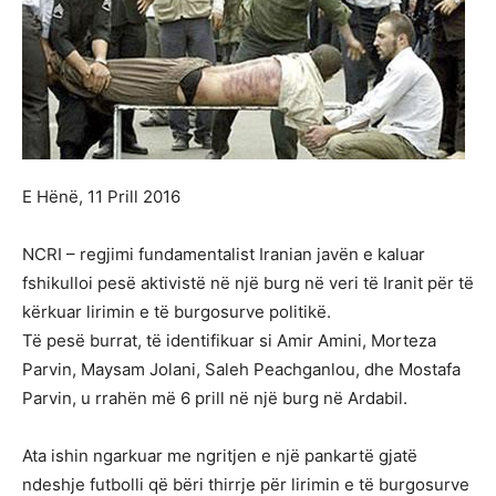
E Hënë, 11 Prill 2016
NCRI – regjimi fundamentalist Iranian javën e kaluar
fshikulloi pesë aktivistë në një burg në veri të Iranit për të
kërkuar lirimin e të burgosurve politikë.
Të pesë burrat, të identifikuar si Amir Amini, Morteza
Parvin, Maysam Jolani, Saleh Peachganlou, dhe Mostafa
Parvin, u rrahën më 6 prill në një burg në Ardabil.
Ata ishin ngarkuar me ngritjen e një pankartë gjatë
ndeshje futbolli që bëri thirrje për lirimin e të burgosurve