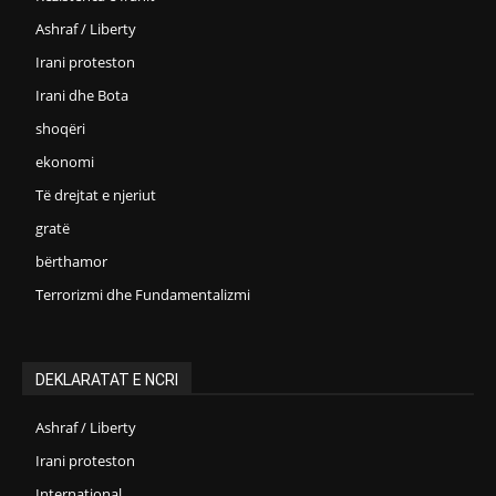
Ashraf / Liberty
Irani proteston
Irani dhe Bota
shoqëri
ekonomi
Të drejtat e njeriut
gratë
bërthamor
Terrorizmi dhe Fundamentalizmi
DEKLARATAT E NCRI
Ashraf / Liberty
Irani proteston
International