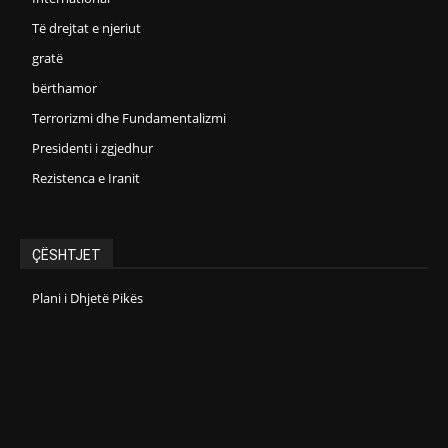
Të drejtat e njeriut
gratë
bërthamor
Terrorizmi dhe Fundamentalizmi
Presidenti i zgjedhur
Rezistenca e Iranit
ÇËSHTJET
Plani i Dhjetë Pikës