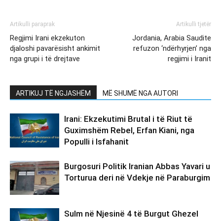
Artikulli paraprak
Artikulli tjetër
Regjimi Irani ekzekuton
Jordania, Arabia Saudite
djaloshi pavarësisht ankimit
refuzon ‘ndërhyrjen’ nga
nga grupi i të drejtave
regjimi i Iranit
ARTIKUJ TË NGJASHËM
MË SHUMË NGA AUTORI
Irani: Ekzekutimi Brutal i të Riut të
Guximshëm Rebel, Erfan Kiani, nga
Populli i Isfahanit
Burgosuri Politik Iranian Abbas Yavari u
Torturua deri në Vdekje në Paraburgim
Sulm në Njesinë 4 të Burgut Ghezel