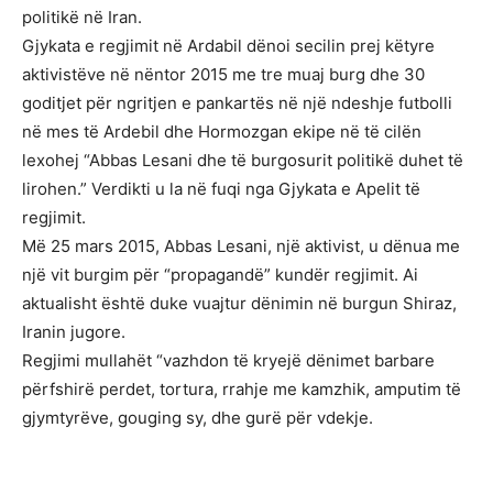
politikë në Iran.
Gjykata e regjimit në Ardabil dënoi secilin prej këtyre
aktivistëve në nëntor 2015 me tre muaj burg dhe 30
goditjet për ngritjen e pankartës në një ndeshje futbolli
në mes të Ardebil dhe Hormozgan ekipe në të cilën
lexohej “Abbas Lesani dhe të burgosurit politikë duhet të
lirohen.” Verdikti u la në fuqi nga Gjykata e Apelit të
regjimit.
Më 25 mars 2015, Abbas Lesani, një aktivist, u dënua me
një vit burgim për “propagandë” kundër regjimit. Ai
aktualisht është duke vuajtur dënimin në burgun Shiraz,
Iranin jugore.
Regjimi mullahët “vazhdon të kryejë dënimet barbare
përfshirë perdet, tortura, rrahje me kamzhik, amputim të
gjymtyrëve, gouging sy, dhe gurë për vdekje.