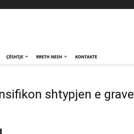
ÇËSHTJE
RRETH NESH
KONTAKTE
ensifikon shtypjen e grav