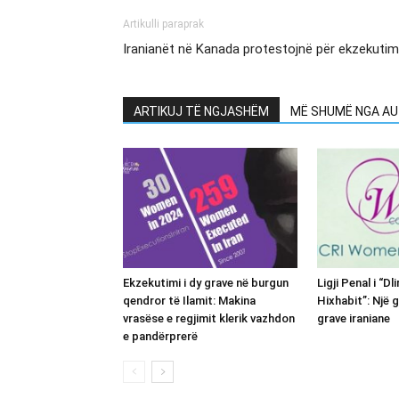
Artikulli paraprak
Iranianët në Kanada protestojnë për ekzekutime
ARTIKUJ TË NGJASHËM
MË SHUMË NGA AU
Ekzekutimi i dy grave në burgun
Ligji Penal i “Dl
qendror të Ilamit: Makina
Hixhabit”: Një g
vrasëse e regjimit klerik vazhdon
grave iraniane
e pandërprerë