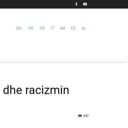
EN
FR
DE
IT
AR
ES
AL
e dhe racizmin
937