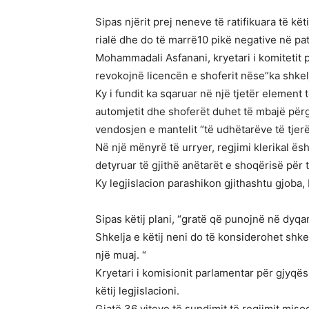
Sipas njërit prej neneve të ratifikuara të kë
rialë dhe do të marrë10 pikë negative në pa
Mohammadali Asfanani, kryetari i komitetit p
revokojnë licencën e shoferit nëse”ka shkel
Ky i fundit ka sqaruar në një tjetër element
automjetit dhe shoferët duhet të mbajë përgj
vendosjen e mantelit “të udhëtarëve të tjerë
Në një mënyrë të urryer, regjimi klerikal 
detyruar të gjithë anëtarët e shoqërisë për 
Ky legjislacion parashikon gjithashtu gjoba
Sipas këtij plani, “gratë që punojnë në dyq
Shkelja e këtij neni do të konsiderohet shke
një muaj. “
Kryetari i komisionit parlamentar për gjyqë
këtij legjislacioni.
Gjatë 36 viteve të sundimit të regjimit misog