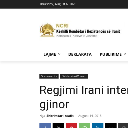
Thursday, August 6, 2026
LAJME
DEKLARATA
PUBLIKIME
Statements
Deklarata-Women
Regjimi Irani int
gjinor
Nga
Shkrimtar i stafit
-
August 14, 2015