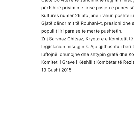
përfshirë privimin e lirisë pasjen e punës s
Kulturës numër 26 ato janë rrahur, poshtëru
Gjatë qëndrimit të Rouhani-t, presioni dhe s
popullit liri para se të merte pushtetin.
Znj Sarvnaz Chitsaz, Kryetare e Komitetit të
legjislacion misogjinik. Ajo gjithashtu i bëri
luftojnë, dhunojnë dhe shtypin gratë dhe K
Komiteti i Grave i Këshillit Kombëtar të Rezi
13 Gusht 2015