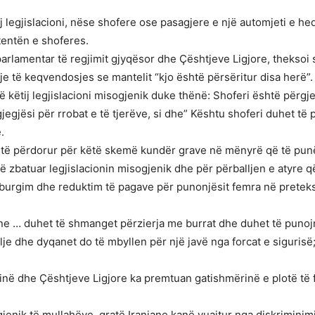
tij legjislacioni, nëse shofere ose pasagjere e një automjeti e heq
tentën e shoferes.
arlamentar të regjimit gjyqësor dhe Çështjeve Ligjore, theksoi 
je të keqvendosjes se mantelit “kjo është përsëritur disa herë”.
 të këtij legjislacioni misogjenik duke thënë: Shoferi është për
egjësi për rrobat e të tjerëve, si dhe” Kështu shoferi duhet të 
.
është përdorur për këtë skemë kundër grave në mënyrë që të pun
të zbatuar legjislacionin misogjenik dhe për përballjen e atyre q
, burgim dhe reduktim të pagave për punonjësit femra në pretekst
ane … duhet të shmanget përzierja me burrat dhe duhet të punojn
lje dhe dyqanet do të mbyllen për një javë nga forcat e sigurisë
sinë dhe Çështjeve Ligjore ka premtuan gatishmërinë e plotë të 
jenik të mullahëve, gratë Iraniane kanë vuajtur nga diskriminimi i