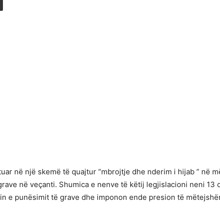
tuar në një skemë të quajtur “mbrojtje dhe nderim i hijab ” në më
rave në veçanti. Shumica e nenve të këtij legjislacioni neni 13 që
imin e punësimit të grave dhe imponon ende presion të mëtejshë