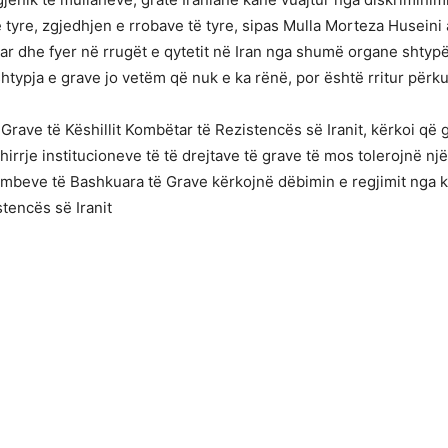
ë tyre, zgjedhjen e rrobave të tyre, sipas Mulla Morteza Huseini
ar dhe fyer në rrugët e qytetit në Iran nga shumë organe shtyp
htypja e grave jo vetëm që nuk e ka rënë, por është rritur përkun
 Grave të Këshillit Kombëtar të Rezistencës së Iranit, kërkoi që 
 thirrje institucioneve të të drejtave të grave të mos tolerojnë nj
ombeve të Bashkuara të Grave kërkojnë dëbimin e regjimit nga k
stencës së Iranit