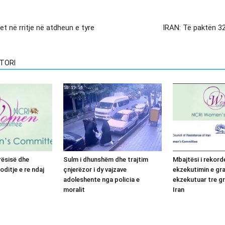
t në rritje në atdheun e tyre
IRAN: Të paktën 32
TORI
irësisë dhe
Sulm i dhunshëm dhe trajtim
Mbajtësi i rekord
oditje e re ndaj
çnjerëzor i dy vajzave
ekzekutimin e gr
adoleshente nga policia e
ekzekutuar tre gr
moralit
Iran