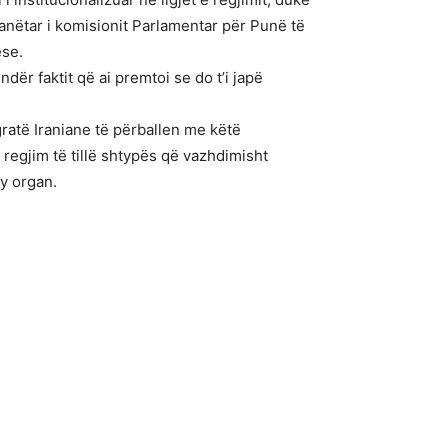
 anëtar i komisionit Parlamentar për Punë të
ëse.
dër faktit që ai premtoi se do t’i japë
gratë Iraniane të përballen me këtë
ë regjim të tillë shtypës që vazhdimisht
y organ.