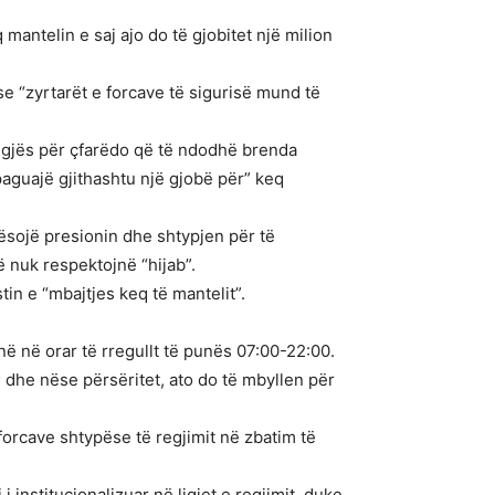
 mantelin e saj ajo do të gjobitet një milion
se “zyrtarët e forcave të sigurisë mund të
gjegjës për çfarëdo që të ndodhë brenda
paguajë gjithashtu një gjobë për” keq
ësojë presionin dhe shtypjen për të
ë nuk respektojnë “hijab”.
in e “mbajtjes keq të mantelit”.
ë në orar të rregullt të punës 07:00-22:00.
; dhe nëse përsëritet, ato do të mbyllen për
forcave shtypëse të regjimit në zbatim të
 institucionalizuar në ligjet e regjimit, duke