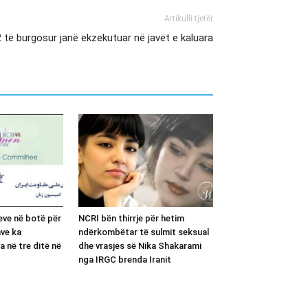
Artikulli tjetër
 të burgosur janë ekzekutuar në javët e kaluara
eve në botë për
NCRI bën thirrje për hetim
ave ka
ndërkombëtar të sulmit seksual
a në tre ditë në
dhe vrasjes së Nika Shakarami
nga IRGC brenda Iranit