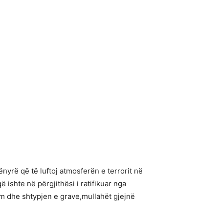
nyrë që të luftoj atmosferën e terrorit në
 ishte në përgjithësi i ratifikuar nga
m dhe shtypjen e grave,mullahët gjejnë