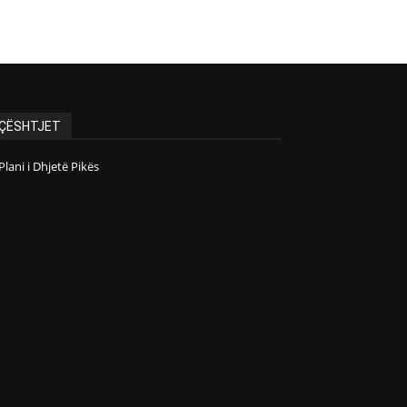
ÇËSHTJET
Plani i Dhjetë Pikës