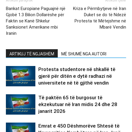
Artikulli paraprak
Artikulli tjetër
Bankat Europiane Paguajnë një
Kriza e Përmbytjeve në Iran
Gjobë 1.3 Bilion Dollarëshe për
Duket se do të Ndezë
Faktin se Kanë Shkelur
Protesta të Mëtejshme në
Sanksionet Amerikane mbi
Mbarë Vendin
Iranin
ARTIKUJ TË NGJASHËM
MË SHUMË NGA AUTORI
Protesta studentore në shkallë të
gjerë për ditën e dytë radhazi në
universitete në të gjithë vendin
Të paktën 65 të burgosur të
ekzekutuar në Iran midis 24 dhe 28
janarit 2026
Emrat e 450 Dëshmorëve Shtesë të