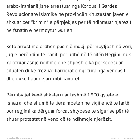
arabo-iranianë janë arrestuar nga Korpusi i Gardës
Revolucionare Islamike në provincën Khuzestan javën e
shkuar për “krimin” e përpjekjes për të ndihmuar njerëzit
në fshatin e përmbytur Gurieh.
Këto arrestime erdhën pas një muaji përmbytjesh në veri,
jug e perëndim të Iranit, periudhë në të cilën Regjimi nuk
ka ofruar asnjë ndihmë dhe shpesh e ka përkeqësuar
situatën duke rrëzuar barrierat e ngritura nga vendasit
dhe duke hapur zjarr mbi banorët.
Përmbytjet kanë shkatërruar tashmë 1,900 qytete e
fshatra, dhe shumë të tjera mbeten në vigjilencë të lartë,
por regjimi ka dërguar forcat shtypëse të sigurisë për të
shuar protestat në vend që të ndihmojë njerëzit.