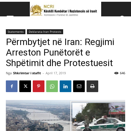
Këshillit Kombëtar të R
Statements
Deklarata-Iran Protests
Këshillit Kombëtar të Rezistencës së Iranit (NCRI)
Përmbytjet në Iran: Regjimi
Arreston Punëtorët e
Shpëtimit dhe Protestuesit
Nga
Shkrimtar i stafit
-
April 17, 2019
646