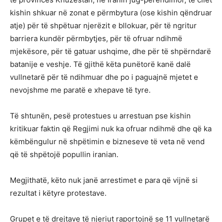
kishin shkuar në zonat e përmbytura (ose kishin qëndruar
atje) për të shpëtuar njerëzit e bllokuar, për të ngritur
barriera kundër përmbytjes, për të ofruar ndihmë
mjekësore, për të gatuar ushqime, dhe për të shpërndarë
batanije e veshje. Të gjithë këta punëtorë kanë dalë
vullnetarë për të ndihmuar dhe po i paguajnë mjetet e
nevojshme me paratë e xhepave të tyre.
Të shtunën, pesë protestues u arrestuan pse kishin
kritikuar faktin që Regjimi nuk ka ofruar ndihmë dhe që ka
këmbëngulur në shpëtimin e bizneseve të veta në vend
që të shpëtojë popullin iranian.
Megjithatë, këto nuk janë arrestimet e para që vijnë si
rezultat i këtyre protestave.
Grupet e të drejtave të njeriut raportojnë se 11 vullnetarë