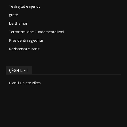
Të drejtat e njeriut
gratë
bërthamor
Terrorizmi dhe Fundamentalizmi
Presidenti i zgjedhur
Rezistenca e Iranit
ÇËSHTJET
Plani i Dhjetë Pikës