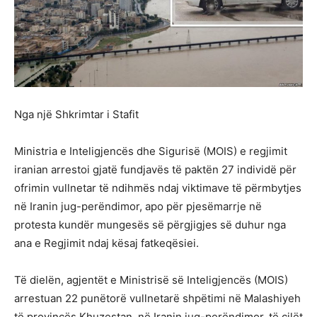
Nga një Shkrimtar i Stafit
Ministria e Inteligjencës dhe Sigurisë (MOIS) e regjimit
iranian arrestoi gjatë fundjavës të paktën 27 individë për
ofrimin vullnetar të ndihmës ndaj viktimave të përmbytjes
në Iranin jug-perëndimor, apo për pjesëmarrje në
protesta kundër mungesës së përgjigjes së duhur nga
ana e Regjimit ndaj kësaj fatkeqësiei.
Të dielën, agjentët e Ministrisë së Inteligjencës (MOIS)
arrestuan 22 punëtorë vullnetarë shpëtimi në Malashiyeh
të provincës Khuzestan, në Iranin jug-perëndimor, të cilët