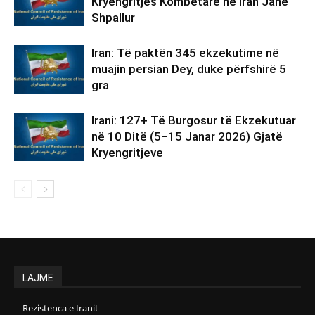
Kryengritjes Kombëtare në Iran Janë
Shpallur
Iran: Të paktën 345 ekzekutime në
muajin persian Dey, duke përfshirë 5
gra
Irani: 127+ Të Burgosur të Ekzekutuar
në 10 Ditë (5–15 Janar 2026) Gjatë
Kryengritjeve
LAJME
Rezistenca e Iranit