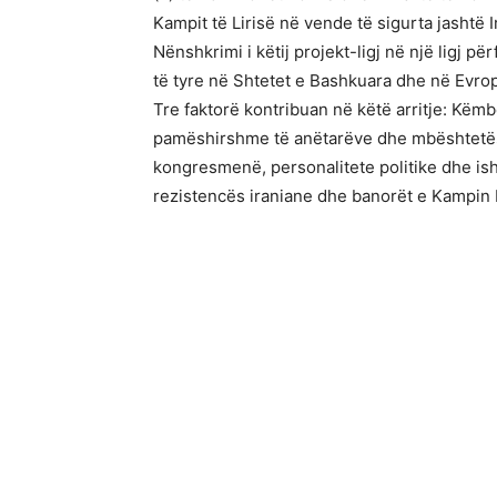
Kampit të Lirisë në vende të sigurta jashtë I
Nënshkrimi i këtij projekt-ligj në një ligj
të tyre në Shtetet e Bashkuara dhe në Evro
Tre faktorë kontribuan në këtë arritje: Këm
pamëshirshme të anëtarëve dhe mbështetësv
kongresmenë, personalitete politike dhe is
rezistencës iraniane dhe banorët e Kampin L