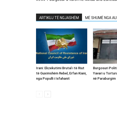
ARTIKUJ TË NGJASHËM
MË SHUMË NGA AU
Irani: Ekzekutimi Brutal i të Riut
Burgosuri Polit
të Guximshëm Rebel, Erfan Kiani,
Yavari u Tortur
nga Populli i Isfahanit
në Paraburgim