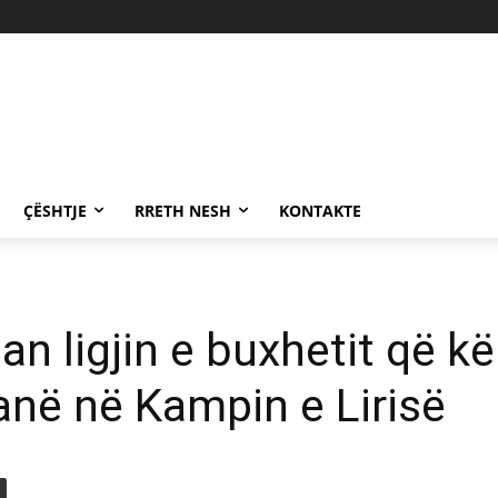
ÇËSHTJE
RRETH NESH
KONTAKTE
 ligjin e buxhetit që kë
anë në Kampin e Lirisë