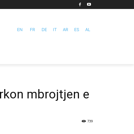
EN
FR
DE
IT
AR
ES
AL
rkon mbrojtjen e
739