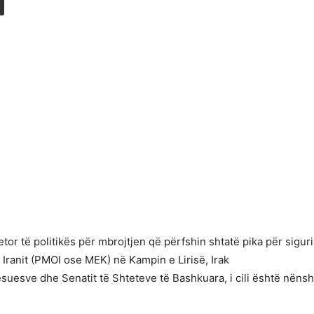
tor të politikës për mbrojtjen që përfshin shtatë pika për sigu
 Iranit (PMOI ose MEK) në Kampin e Lirisë, Irak
ësuesve dhe Senatit të Shteteve të Bashkuara, i cili është nëns