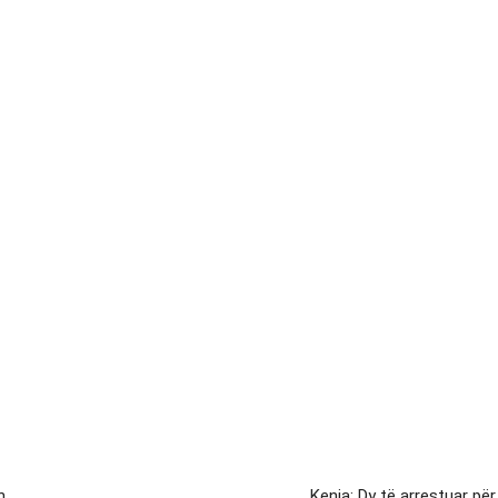
n
Kenia: Dy të arrestuar për