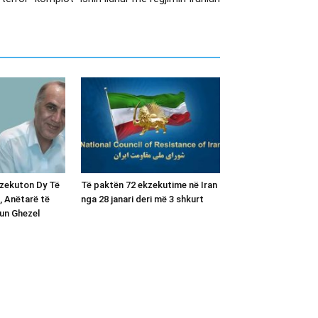
kzekuton Dy Të
Të paktën 72 ekzekutime në Iran
, Anëtarë të
nga 28 janari deri më 3 shkurt
un Ghezel