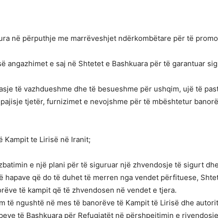
hura në përputhje me marrëveshjet ndërkombëtare për të promov
esë angazhimet e saj në Shtetet e Bashkuara për të garantuar si
 qasje të vazhdueshme dhe të besueshme për ushqim, ujë të past
o pajisje tjetër, furnizimet e nevojshme për të mbështetur banorë
Kampit te Lirisë në Iranit;
batimin e një plani për të siguruar një zhvendosje të sigurt d
 të hapave që do të duhet të merren nga vendet përfituese, Shtet
ëve të kampit që të zhvendosen në vendet e tjera.
 të ngushtë në mes të banorëve të Kampit të Lirisë dhe autori
mbeve të Bashkuara për Refugjatët në përshpejtimin e rivendosj