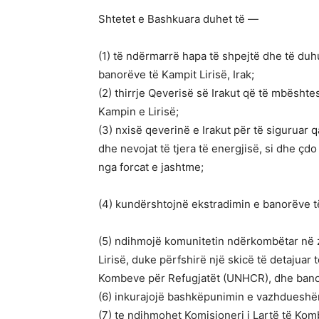
Shtetet e Bashkuara duhet të —
(1) të ndërmarrë hapa të shpejtë dhe të du
banorëve të Kampit Lirisë, Irak;
(2) thirrje Qeverisë së Irakut që të mbësht
Kampin e Lirisë;
(3) nxisë qeverinë e Irakut për të siguruar
dhe nevojat të tjera të energjisë, si dhe çd
nga forcat e jashtme;
(4) kundërshtojnë ekstradimin e banorëve të 
(5) ndihmojë komunitetin ndërkombëtar në z
Lirisë, duke përfshirë një skicë të detajuar
Kombeve për Refugjatët (UNHCR), dhe banor
(6) inkurajojë bashkëpunimin e vazhdueshëm
(7) te ndihmohet Komisioneri i Lartë të Ko