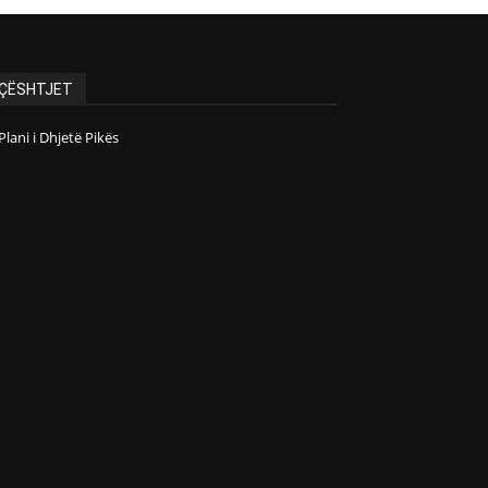
ÇËSHTJET
Plani i Dhjetë Pikës