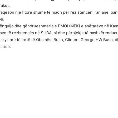
rakut.
 përfaqëson një fitore shumë të madh për rezistencën iraniane, b
pë.
bëngulja dhe qëndrueshmëria e PMOI (MEK) e anëtarëve në Kampin
e të rezistencës në SHBA, si dhe përpjekje të bashkërenduar
h-zyrtarë të lartë të Obamës, Bush, Clinton, George HW Bush, d
irisë.