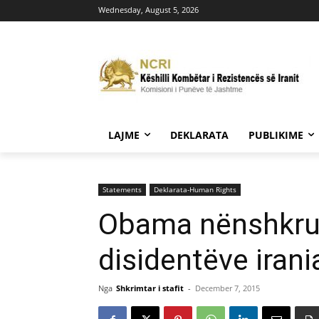
Wednesday, August 5, 2026
LAJME
DEKLARATA
PUBLIKIME
Statements
Deklarata-Human Rights
Obama nënshkruan
disidentëve irani
Nga
Shkrimtar i stafit
-
December 7, 2015