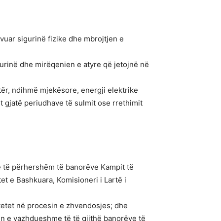
uar sigurinë fizike dhe mbrojtjen e
gurinë dhe mirëqenien e atyre që jetojnë në
ër, ndihmë mjekësore, energji elektrike
t gjatë periudhave të sulmit ose rrethimit
he të përhershëm të banorëve Kampit të
et e Bashkuara, Komisioneri i Lartë i
tetet në procesin e zhvendosjes; dhe
en e vazhdueshme të të gjithë banorëve të