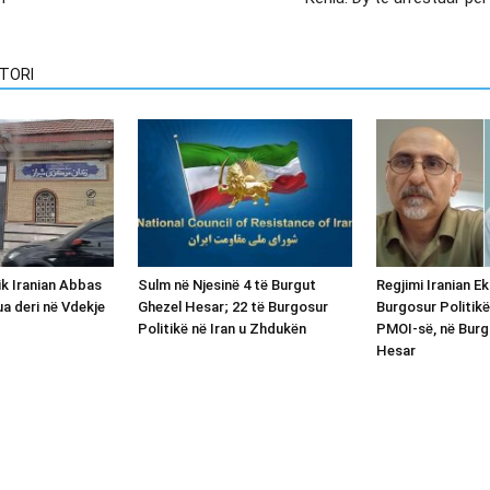
TORI
ik Iranian Abbas
Sulm në Njesinë 4 të Burgut
Regjimi Iranian E
ua deri në Vdekje
Ghezel Hesar; 22 të Burgosur
Burgosur Politikë
Politikë në Iran u Zhdukën
PMOI-së, në Burg
Hesar