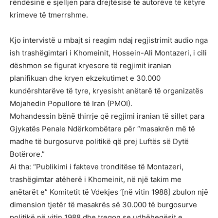
rëndësinë e sjelljen para drejtësisë të autorëve të këtyre
krimeve të tmerrshme.
Kjo intervistë u mbajt si reagim ndaj regjistrimit audio nga
ish trashëgimtari i Khomeinit, Hossein-Ali Montazeri, i cili
dëshmon se figurat kryesore të regjimit iranian
planifikuan dhe kryen ekzekutimet e 30.000
kundërshtarëve të tyre, kryesisht anëtarë të organizatës
Mojahedin Popullore të Iran (PMOI).
Mohandessin bënë thirrje që regjimi iranian të sillet para
Gjykatës Penale Ndërkombëtare për “masakrën më të
madhe të burgosurve politikë që prej Luftës së Dytë
Botërore.”
Ai tha: “Publikimi i fakteve tronditëse të Montazeri,
trashëgimtar atëherë i Khomeinit, në një takim me
anëtarët e” Komitetit të Vdekjes ‘[në vitin 1988] zbulon një
dimension tjetër të masakrës së 30.000 të burgosurve
politikë në vitin 1988 dhe tregon se udhëheqësit e