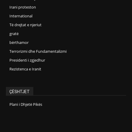
Irani proteston
International
Të drejtat e njeriut
gratë
bërthamor
Terrorizmi dhe Fundamentalizmi
Presidenti i zgjedhur
Rezistenca e Iranit
ÇËSHTJET
Plani i Dhjetë Pikës