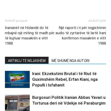
Artikulli paraprak
Artikulli tjetër
Iranianët në Holandë do të
Një raporti i ri për regjistrimin
mbajnë një miting të madh për
audio të zyrtarëve të lartë Irani
të kujtuar masakrën e vitit
konfirmon masakrën e vitit
1988
1988
ARTIKUJ TË NGJASHËM
MË SHUMË NGA AUTORI
Irani: Ekzekutimi Brutal i të Riut të
Guximshëm Rebel, Erfan Kiani, nga
Populli i Isfahanit
Burgosuri Politik Iranian Abbas Yavari u
Torturua deri në Vdekje në Paraburgim