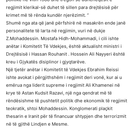
regjimit klerikal-së duhet të sillen para drejtësisë për
krimet më të rënda kundër njerëzimit. “
Shumë nga ata që janë përfshirë në masakrën ende janë
personalitete të larta në regjimin, vuri në dukje
Z.Mohaddessin. Mostafa Hidh-Mohammadi, i cili ishte
anëtar i Komitetit Të Vdekjes, është aktualisht ministri i
Drejtësisë i Hassan Rouhanit . Hossein Ali Nayyeri është
kreu i Gjykatës disiplinor i gjyqtarëve.
Një tjetër anëtar i Komitetit të Vdekjes Ebrahim Reissi
ishte avokat i përgjithshëm i regjimit deri vonë, kur ai u
emërua nga liderit supreme i regjimit Ali Khamenei në
krye të Astan Kudsit Razavi, një nga qendrat më të
rëndësishme të pushtetit politik dhe ekonomik të regjimit
teokratik, shtoi Mohaddessin. Konglomerati plaçkit
thesarin e Iranit për të financuar shtypjen dhe terrorizmit
në të gjithë Lindjen e Mesme.