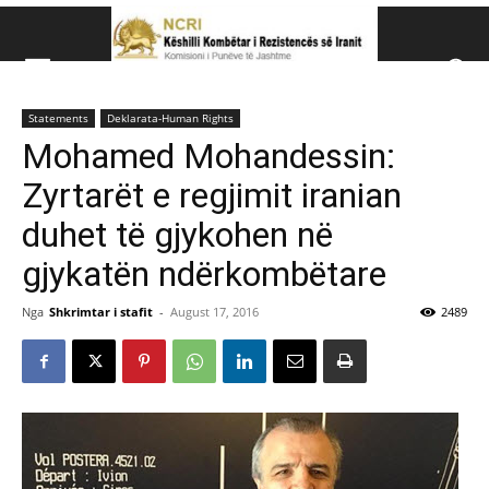
Këshillit Kombëtar të R
Statements
Deklarata-Human Rights
Këshillit Kombëtar të Rezistencës së Iranit (NCRI)
Mohamed Mohandessin:
Zyrtarët e regjimit iranian
duhet të gjykohen në
gjykatën ndërkombëtare
Nga
Shkrimtar i stafit
-
August 17, 2016
2489