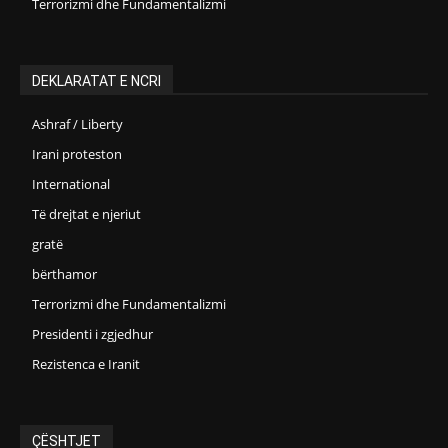
Terrorizmi dhe Fundamentalizmi
DEKLARATAT E NCRI
Ashraf / Liberty
Irani proteston
International
Të drejtat e njeriut
gratë
bërthamor
Terrorizmi dhe Fundamentalizmi
Presidenti i zgjedhur
Rezistenca e Iranit
ÇËSHTJET