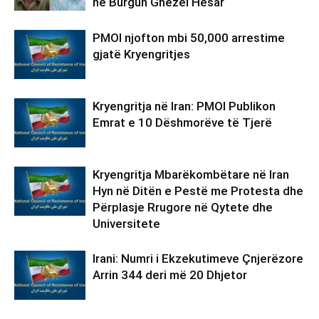
në Burgun Ghezel Hesar
PMOI njofton mbi 50,000 arrestime
gjatë Kryengritjes
Kryengritja në Iran: PMOI Publikon
Emrat e 10 Dëshmorëve të Tjerë
Kryengritja Mbarëkombëtare në Iran
Hyn në Ditën e Pestë me Protesta dhe
Përplasje Rrugore në Qytete dhe
Universitete
Irani: Numri i Ekzekutimeve Çnjerëzore
Arrin 344 deri më 20 Dhjetor