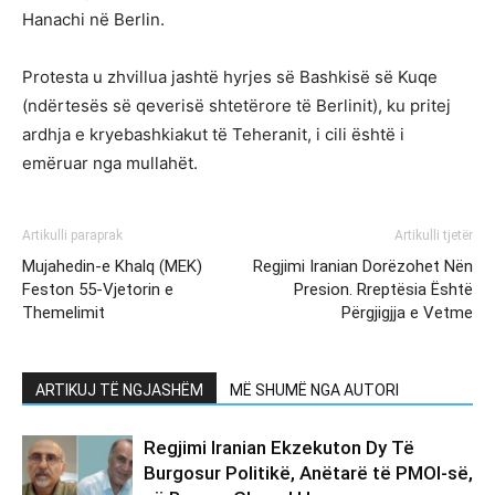
Hanachi në Berlin.
Protesta u zhvillua jashtë hyrjes së Bashkisë së Kuqe
(ndërtesës së qeverisë shtetërore të Berlinit), ku pritej
ardhja e kryebashkiakut të Teheranit, i cili është i
emëruar nga mullahët.
Artikulli paraprak
Artikulli tjetër
Mujahedin-e Khalq (MEK)
Regjimi Iranian Dorëzohet Nën
Feston 55-Vjetorin e
Presion. Rreptësia Është
Themelimit
Përgjigjja e Vetme
ARTIKUJ TË NGJASHËM
MË SHUMË NGA AUTORI
Regjimi Iranian Ekzekuton Dy Të
Burgosur Politikë, Anëtarë të PMOI-së,