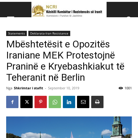
Këshillit Kombëtar të R
Statements
Deklarata-Iran Resistance
Këshillit Kombëtar të Rezistencës së Iranit (NCRI)
Mbështetësit e Opozitës
Iraniane MEK Protestojnë
Praninë e Kryebashkiakut të
Teheranit në Berlin
Nga
Shkrimtar i stafit
-
September 10, 2019
1001