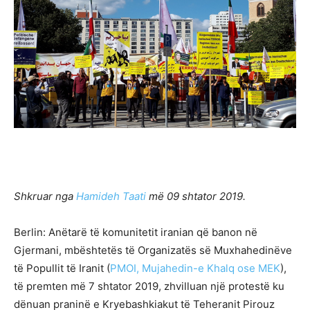
Shkruar nga
Hamideh Taati
më 09 shtator 2019.
Berlin: Anëtarë të komunitetit iranian që banon në
Gjermani, mbështetës të Organizatës së Muxhahedinëve
të Popullit të Iranit (
PMOI, Mujahedin-e Khalq ose MEK
),
të premten më 7 shtator 2019, zhvilluan një protestë ku
dënuan praninë e Kryebashkiakut të Teheranit Pirouz