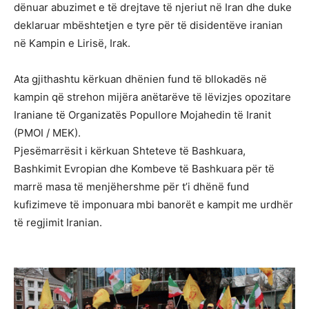
dënuar abuzimet e të drejtave të njeriut në Iran dhe duke
deklaruar mbështetjen e tyre për të disidentëve iranian
në Kampin e Lirisë, Irak.
Ata gjithashtu kërkuan dhënien fund të bllokadës në
kampin që strehon mijëra anëtarëve të lëvizjes opozitare
Iraniane të Organizatës Popullore Mojahedin të Iranit
(PMOI / MEK).
Pjesëmarrësit i kërkuan Shteteve të Bashkuara,
Bashkimit Evropian dhe Kombeve të Bashkuara për të
marrë masa të menjëhershme për t’i dhënë fund
kufizimeve të imponuara mbi banorët e kampit me urdhër
të regjimit Iranian.