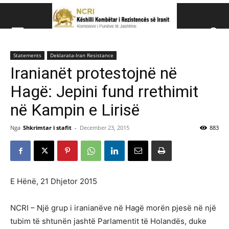
Këshillit Kombëtar të R
Statements
Deklarata-Iran Resistance
Këshillit Kombëtar të Rezistencës së Iranit (NCRI)
Iranianët protestojnë në
Hagë: Jepini fund rrethimit
në Kampin e Lirisë
Nga
Shkrimtar i stafit
-
December 23, 2015
883
E Hënë, 21 Dhjetor 2015
NCRI – Një grup i iranianëve në Hagë morën pjesë në një
tubim të shtunën jashtë Parlamentit të Holandës, duke