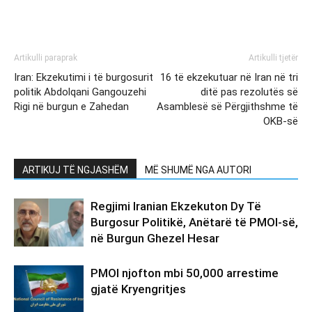
Artikulli paraprak
Artikulli tjetër
Iran: Ekzekutimi i të burgosurit
16 të ekzekutuar në Iran në tri
politik Abdolqani Gangouzehi
ditë pas rezolutës së
Rigi në burgun e Zahedan
Asamblesë së Përgjithshme të
OKB-së
ARTIKUJ TË NGJASHËM
MË SHUMË NGA AUTORI
Regjimi Iranian Ekzekuton Dy Të
Burgosur Politikë, Anëtarë të PMOI-së,
në Burgun Ghezel Hesar
PMOI njofton mbi 50,000 arrestime
gjatë Kryengritjes