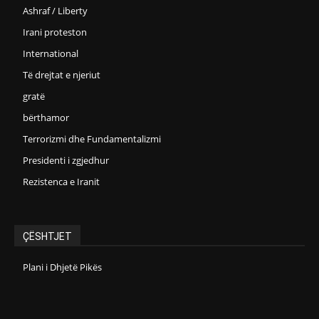
Ashraf / Liberty
Irani proteston
International
Të drejtat e njeriut
gratë
bërthamor
Terrorizmi dhe Fundamentalizmi
Presidenti i zgjedhur
Rezistenca e Iranit
ÇËSHTJET
Plani i Dhjetë Pikës