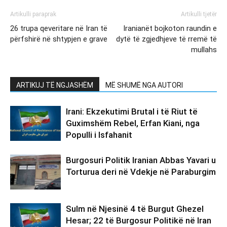
Artikulli paraprak
Artikulli tjetër
26 trupa qeveritare në Iran të
Iranianët bojkoton raundin e
përfshirë në shtypjen e grave
dytë të zgjedhjeve të rremë të
mullahs
ARTIKUJ TË NGJASHËM
MË SHUMË NGA AUTORI
Irani: Ekzekutimi Brutal i të Riut të
Guximshëm Rebel, Erfan Kiani, nga
Populli i Isfahanit
Burgosuri Politik Iranian Abbas Yavari u
Torturua deri në Vdekje në Paraburgim
Sulm në Njesinë 4 të Burgut Ghezel
Hesar; 22 të Burgosur Politikë në Iran