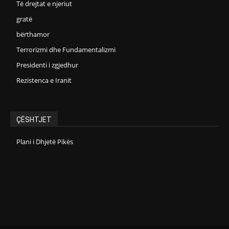
Të drejtat e njeriut
gratë
bërthamor
Terrorizmi dhe Fundamentalizmi
Presidenti i zgjedhur
Rezistenca e Iranit
ÇËSHTJET
Plani i Dhjetë Pikës