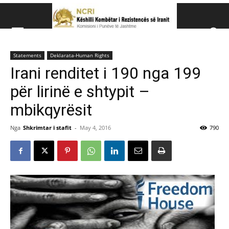
Këshillit Kombëtar të R
Statements
Deklarata-Human Rights
Këshillit Kombëtar të Rezistencës së Iranit (NCRI)
Irani renditet i 190 nga 199
për lirinë e shtypit –
mbikqyrësit
Nga
Shkrimtar i stafit
-
May 4, 2016
790