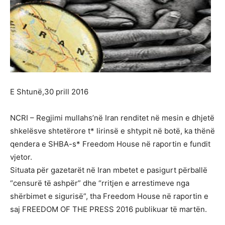
E Shtunë,30 prill 2016
NCRI – Regjimi mullahs’në Iran renditet në mesin e dhjetë
shkelësve shtetërore t* lirinsë e shtypit në botë, ka thënë
qendera e SHBA-s* Freedom House në raportin e fundit
vjetor.
Situata për gazetarët në Iran mbetet e pasigurt përballë
“censurë të ashpër” dhe “rritjen e arrestimeve nga
shërbimet e sigurisë”, tha Freedom House në raportin e
saj FREEDOM OF THE PRESS 2016 publikuar të martën.