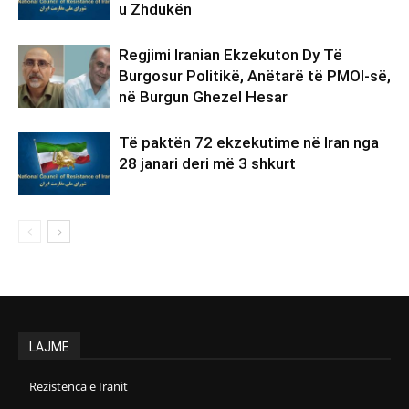
u Zhdukën
Regjimi Iranian Ekzekuton Dy Të
Burgosur Politikë, Anëtarë të PMOI-së,
në Burgun Ghezel Hesar
Të paktën 72 ekzekutime në Iran nga
28 janari deri më 3 shkurt
LAJME
Rezistenca e Iranit