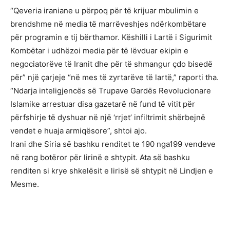
“Qeveria iraniane u përpoq për të krijuar mbulimin e
brendshme në media të marrëveshjes ndërkombëtare
për programin e tij bërthamor. Këshilli i Lartë i Sigurimit
Kombëtar i udhëzoi media për të lëvduar ekipin e
negociatorëve të Iranit dhe për të shmangur çdo bisedë
për” një çarjeje “në mes të zyrtarëve të lartë,” raporti tha.
“Ndarja inteligjencës së Trupave Gardës Revolucionare
Islamike arrestuar disa gazetarë në fund të vitit për
përfshirje të dyshuar në një ‘rrjet’ infiltrimit shërbejnë
vendet e huaja armiqësore”, shtoi ajo.
Irani dhe Siria së bashku renditet te 190 nga199 vendeve
në rang botëror për lirinë e shtypit. Ata së bashku
renditen si krye shkelësit e lirisë së shtypit në Lindjen e
Mesme.