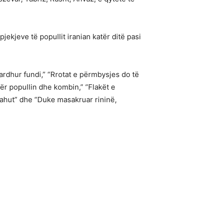
pjekjeve të popullit iranian katër ditë pasi
ardhur fundi,” “Rrotat e përmbysjes do të
ër popullin dhe kombin,” “Flakët e
Shahut” dhe “Duke masakruar rininë,