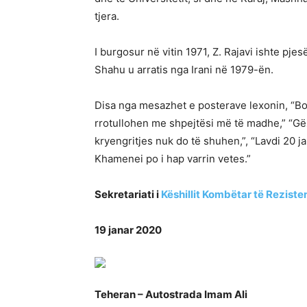
tjera.
I burgosur në vitin 1971, Z. Rajavi ishte pjes
Shahu u arratis nga Irani në 1979-ën.
Disa nga mesazhet e posterave lexonin, “Bot
rrotullohen me shpejtësi më të madhe,” “Gëz
kryengritjes nuk do të shuhen,”, “Lavdi 20 j
Khamenei po i hap varrin vetes.”
Sekretariati i
Këshillit Kombëtar të Rezisten
19 janar 2020
Teheran – Autostrada Imam Ali