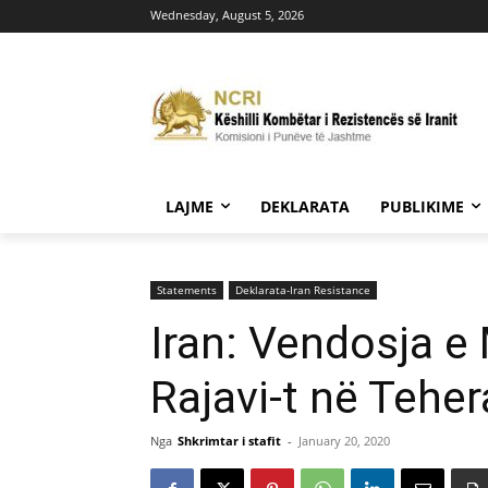
Wednesday, August 5, 2026
LAJME
DEKLARATA
PUBLIKIME
Statements
Deklarata-Iran Resistance
Iran: Vendosja 
Rajavi-t në Teher
Nga
Shkrimtar i stafit
-
January 20, 2020