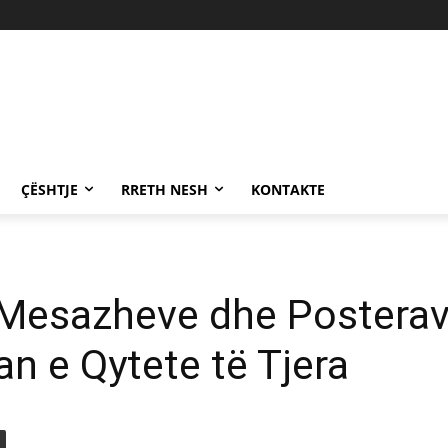
ÇËSHTJE
RRETH NESH
KONTAKTE
e Mesazheve dhe Postera
an e Qytete të Tjera