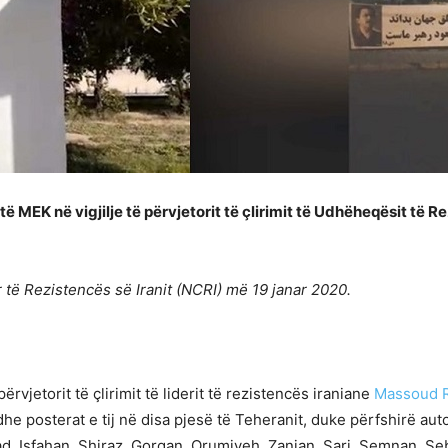
 të MEK në vigjilje të përvjetorit të çlirimit të Udhëheqësit të
r të Rezistencës së Iranit (NCRI) më 19 janar 2020.
ërvjetorit të çlirimit të liderit të rezistencës iraniane
Massoud R
 posterat e tij në disa pjesë të Teheranit, duke përfshirë aut
ad, Isfahan, Shiraz, Gorgan, Orumiyeh, Zanjan, Sari, Semnan, Seb