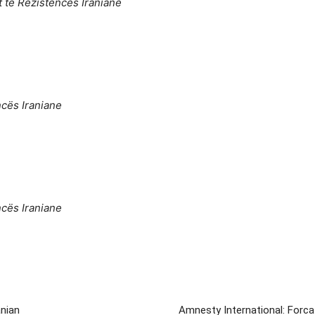
t të Rezistencës Iraniane
ncës Iraniane
ncës Iraniane
anian
Amnesty International: Forcat