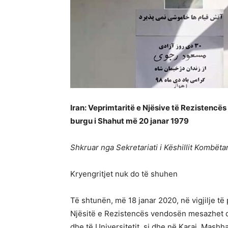
Iran: Veprimtaritë e Njësive të Rezistencës
burgu i Shahut më 20 janar 1979
Shkruar nga Sekretariati i Këshillit Kombëta
Kryengritjet nuk do të shuhen
Të shtunën, më 18 janar 2020, në vigjilje të p
Njësitë e Rezistencës vendosën mesazhet dhe
dhe të Universitetit, si dhe në Karaj, Mashh