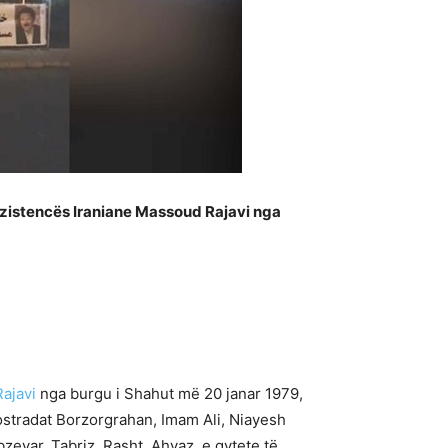
 Rezistencës Iraniane Massoud Rajavi nga
ajavi
nga burgu i Shahut më 20 janar 1979,
ostradat Borzorgrahan, Imam Ali, Niayesh
zevar, Tabriz, Rasht, Ahvaz, e qytete të