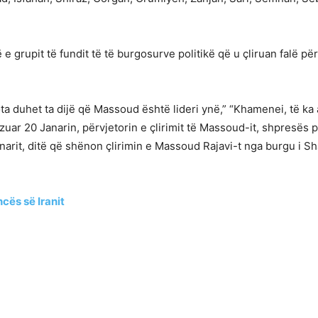
ë e grupit të fundit të të burgosurve politikë që u çliruan falë për
a duhet ta dijë që Massoud është lideri ynë,” “Khamenei, të ka 
uar 20 Janarin, përvjetorin e çlirimit të Massoud-it, shpresës p
anarit, ditë që shënon çlirimin e Massoud Rajavi-t nga burgu i 
cës së Iranit