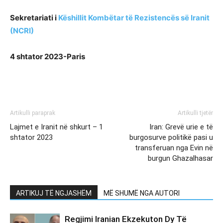
Sekretariati i
Këshillit Kombëtar të Rezistencës së Iranit
(NCRI)
4 shtator 2023-Paris
Artikulli paraprak
Artikulli tjetër
Lajmet e Iranit në shkurt – 1
Iran: Grevë urie e të
shtator 2023
burgosurve politikë pasi u
transferuan nga Evin në
burgun Ghazalhasar
ARTIKUJ TË NGJASHËM
MË SHUMË NGA AUTORI
Regjimi Iranian Ekzekuton Dy Të