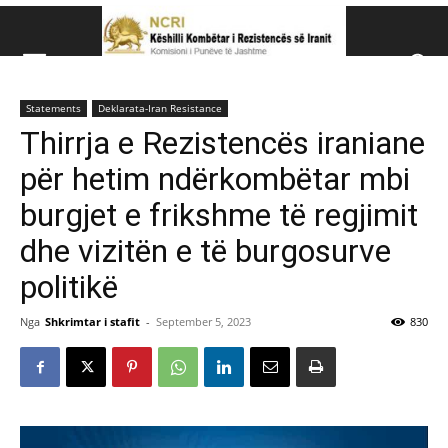
Këshillit Kombëtar të R
Statements
Deklarata-Iran Resistance
Këshillit Kombëtar të Rezistencës së Iranit (NCRI)
Thirrja e Rezistencës iraniane
për hetim ndërkombëtar mbi
burgjet e frikshme të regjimit
dhe vizitën e të burgosurve
politikë
Nga
Shkrimtar i stafit
-
September 5, 2023
830