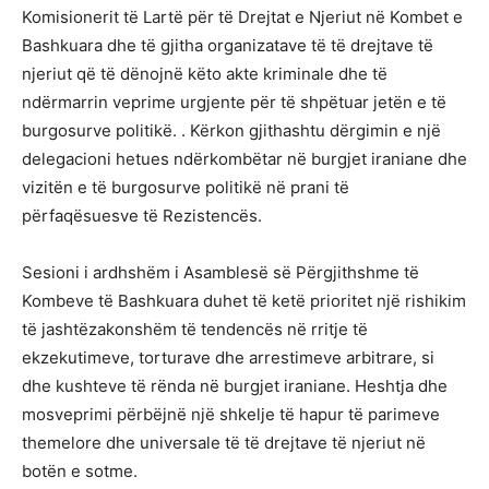
Komisionerit të Lartë për të Drejtat e Njeriut në Kombet e
Bashkuara dhe të gjitha organizatave të të drejtave të
njeriut që të dënojnë këto akte kriminale dhe të
ndërmarrin veprime urgjente për të shpëtuar jetën e të
burgosurve politikë. . Kërkon gjithashtu dërgimin e një
delegacioni hetues ndërkombëtar në burgjet iraniane dhe
vizitën e të burgosurve politikë në prani të
përfaqësuesve të Rezistencës.
Sesioni i ardhshëm i Asamblesë së Përgjithshme të
Kombeve të Bashkuara duhet të ketë prioritet një rishikim
të jashtëzakonshëm të tendencës në rritje të
ekzekutimeve, torturave dhe arrestimeve arbitrare, si
dhe kushteve të rënda në burgjet iraniane. Heshtja dhe
mosveprimi përbëjnë një shkelje të hapur të parimeve
themelore dhe universale të të drejtave të njeriut në
botën e sotme.