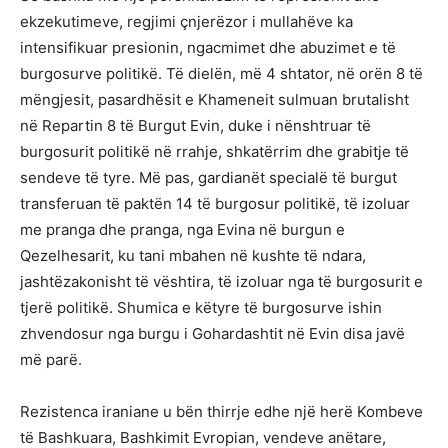
ekzekutimeve, regjimi çnjerëzor i mullahëve ka
intensifikuar presionin, ngacmimet dhe abuzimet e të
burgosurve politikë. Të dielën, më 4 shtator, në orën 8 të
mëngjesit, pasardhësit e Khameneit sulmuan brutalisht
në Repartin 8 të Burgut Evin, duke i nënshtruar të
burgosurit politikë në rrahje, shkatërrim dhe grabitje të
sendeve të tyre. Më pas, gardianët specialë të burgut
transferuan të paktën 14 të burgosur politikë, të izoluar
me pranga dhe pranga, nga Evina në burgun e
Qezelhesarit, ku tani mbahen në kushte të ndara,
jashtëzakonisht të vështira, të izoluar nga të burgosurit e
tjerë politikë. Shumica e këtyre të burgosurve ishin
zhvendosur nga burgu i Gohardashtit në Evin disa javë
më parë.
Rezistenca iraniane u bën thirrje edhe një herë Kombeve
të Bashkuara, Bashkimit Evropian, vendeve anëtare,