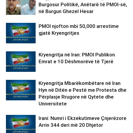
Burgosur Politikë, Anëtarë të PMOI-së,
në Burgun Ghezel Hesar
PMOI njofton mbi 50,000 arrestime
gjatë Kryengritjes
Kryengritja në Iran: PMOI Publikon
Emrat e 10 Dëshmorëve të Tjerë
Kryengritja Mbarëkombëtare në Iran
Hyn në Ditën e Pestë me Protesta dhe
Përplasje Rrugore në Qytete dhe
Universitete
Irani: Numri i Ekzekutimeve Çnjerëzore
Arrin 344 deri më 20 Dhjetor